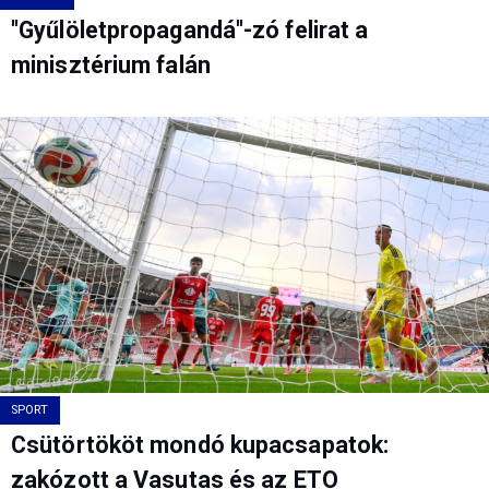
"Gyűlöletpropagandá"-zó felirat a
minisztérium falán
SPORT
Csütörtököt mondó kupacsapatok:
zakózott a Vasutas és az ETO