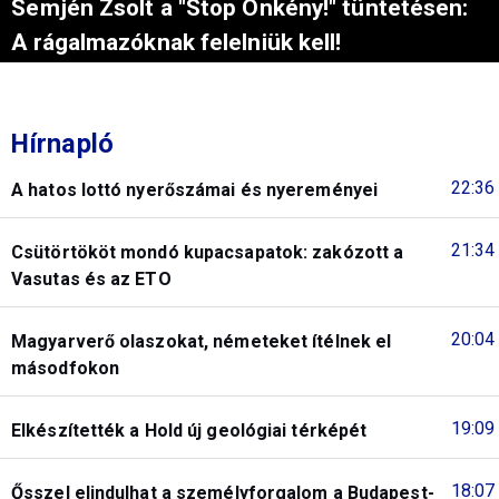
Semjén Zsolt a "Stop Önkény!" tüntetésen:
A rágalmazóknak felelniük kell!
Hírnapló
22:36
A hatos lottó nyerőszámai és nyereményei
21:34
Csütörtököt mondó kupacsapatok: zakózott a
Vasutas és az ETO
20:04
Magyarverő olaszokat, németeket ítélnek el
másodfokon
19:09
Elkészítették a Hold új geológiai térképét
18:07
Ősszel elindulhat a személyforgalom a Budapest-