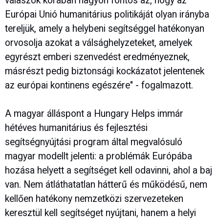
válaszok korában nagyon fontos az, hogy az
Európai Unió humanitárius politikáját olyan irányba
tereljük, amely a helybeni segítséggel hatékonyan
orvosolja azokat a válsághelyzeteket, amelyek
egyrészt emberi szenvedést eredményeznek,
másrészt pedig biztonsági kockázatot jelentenek
az európai kontinens egészére" - fogalmazott.
A magyar álláspont a Hungary Helps immár
hétéves humanitárius és fejlesztési
segítségnyújtási program által megvalósuló
magyar modellt jelenti: a problémák Európába
hozása helyett a segítséget kell odavinni, ahol a baj
van. Nem átláthatatlan hátterű és működésű, nem
kellően hatékony nemzetközi szervezeteken
keresztül kell segítséget nyújtani, hanem a helyi