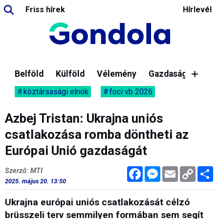
Friss hírek
Hírlevél
Belföld
Külföld
Vélemény
Gazdaság
köztársasági elnök
foci vb 2026
Azbej Tristan: Ukrajna uniós
csatlakozása romba döntheti az
Európai Unió gazdaságát
Facebook
Messenger
Email
Copy
M
Szerző: MTI
Link
2025. május 20. 13:50
Ukrajna európai uniós csatlakozását célzó
brüsszeli terv semmilyen formában sem segít