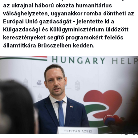
az ukrajnai háború okozta humanitárius
válsághelyzeten, ugyanakkor romba döntheti az
Európai Unió gazdaságát - jelentette ki a
Külgazdasági és Külügyminisztérium üldözött
keresztényeket segítő programokért felelős
államtitkára Brüsszelben kedden.
Fotó: MTI