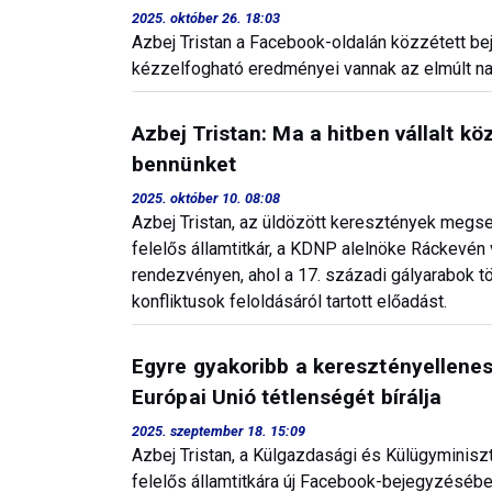
2025. október 26. 18:03
Azbej Tristan a Facebook-oldalán közzétett be
kézzelfogható eredményei vannak az elmúlt n
Azbej Tristan: Ma a hitben vállalt k
bennünket
2025. október 10. 08:08
Azbej Tristan, az üldözött keresztények megse
felelős államtitkár, a KDNP alelnöke Ráckevén v
rendezvényen, ahol a 17. századi gályarabok t
konfliktusok feloldásáról tartott előadást.
Egyre gyakoribb a keresztényellenes
Európai Unió tétlenségét bírálja
2025. szeptember 18. 15:09
Azbej Tristan, a Külgazdasági és Külügyminisz
felelős államtitkára új Facebook-bejegyzésében 