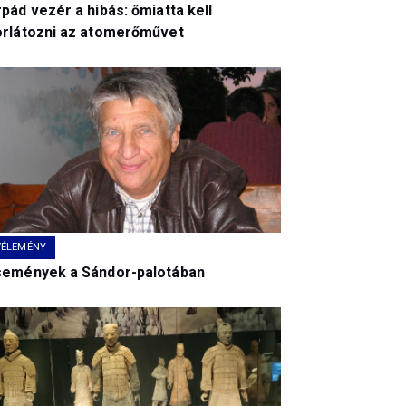
pád vezér a hibás: őmiatta kell
orlátozni az atomerőművet
VÉLEMÉNY
semények a Sándor-palotában