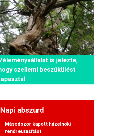
Véleményvállalat is jelezte,
hogy szellemi beszűkülést
tapasztal
Napi abszurd
Másodszor kapott házelnöki
rendreutasítást