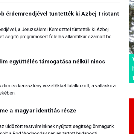
b érdemrendjével tüntették ki Azbej Tristant
djével, a Jeruzsálemi Kereszttel tüntették ki Azbej
et segítő programokért felelős államtitkár számolt be
lim együttélés támogatása nélkül nincs
zlim és keresztény vezetőkkel találkozott, a vallásközi
ekében.
lme a magyar identitás része
 az üldözött testvéreinknek nyújtott segítség önmagunk
solt a Red Wednesday napján tartott budapesti