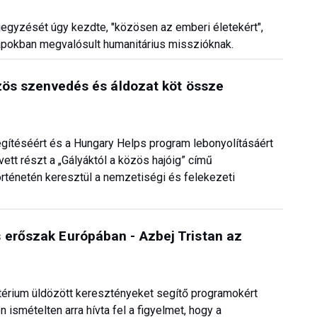
jegyzését úgy kezdte, "közösen az emberi életekért",
apokban megvalósult humanitárius misszióknak.
özös szenvedés és áldozat köt össze
gítéséért és a Hungary Helps program lebonyolításáért
ett részt a „Gályáktól a közös hajóig” című
örténetén keresztül a nemzetiségi és felekezeti
 erőszak Európában - Azbej Tristan az
térium üldözött keresztényeket segítő programokért
ismételten arra hívta fel a figyelmet, hogy a