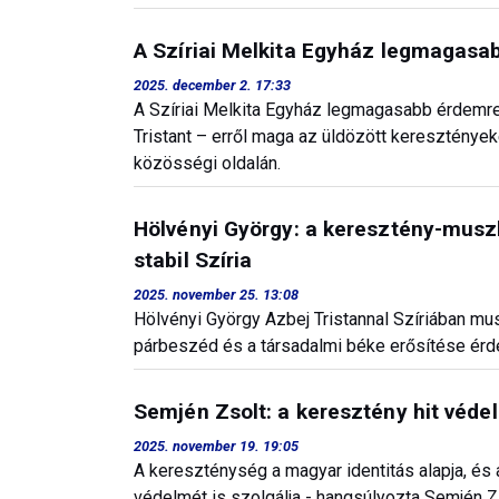
A Szíriai Melkita Egyház legmagasab
2025. december 2. 17:33
A Szíriai Melkita Egyház legmagasabb érdemren
Tristant – erről maga az üldözött keresztények
közösségi oldalán.
Hölvényi György: a keresztény-musz
stabil Szíria
2025. november 25. 13:08
Hölvényi György Azbej Tristannal Szíriában mus
párbeszéd és a társadalmi béke erősítése érd
Semjén Zsolt: a keresztény hit véde
2025. november 19. 19:05
A kereszténység a magyar identitás alapja, és
védelmét is szolgálja - hangsúlyozta Semjén Z