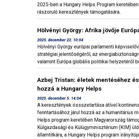
2025-ben a Hungary Helps Program keretében M
rászoruló keresztények támogatására.
Hölvényi György: Afrika jövője Euró
2025. december 22. 10:04
Hölvényi György európai parlamenti képviselőve
stratégiai jelentőségéről, az energiabiztonság
valamint Európa globális politikai helyzetéről 
Azbej Tristan: életek mentéséhez és
hozzá a Hungary Helps
2025. december 5. 14:04
A keresztények össszetartása átível kontinens
fenntartásához járul hozzá az a humanitárius 
Helps program keretében Magyarország támoga
Külgazdasági és Külügyminisztérium (KIM) üld
államtitkára, a Hungary Helps program irányító