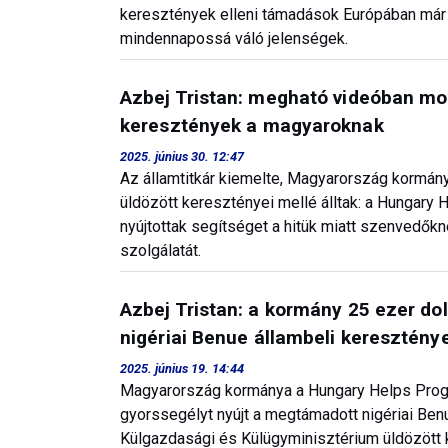
keresztények elleni támadások Európában már 
mindennapossá váló jelenségek.
Azbej Tristan: megható videóban mo
keresztények a magyaroknak
2025. június 30. 12:47
Az államtitkár kiemelte, Magyarország kormán
üldözött keresztényei mellé álltak: a Hungary
nyújtottak segítséget a hitük miatt szenvedők
szolgálatát.
Azbej Tristan: a kormány 25 ezer dol
nigériai Benue állambeli keresztén
2025. június 19. 14:44
Magyarország kormánya a Hungary Helps Progr
gyorssegélyt nyújt a megtámadott nigériai Ben
Külgazdasági és Külügyminisztérium üldözött k