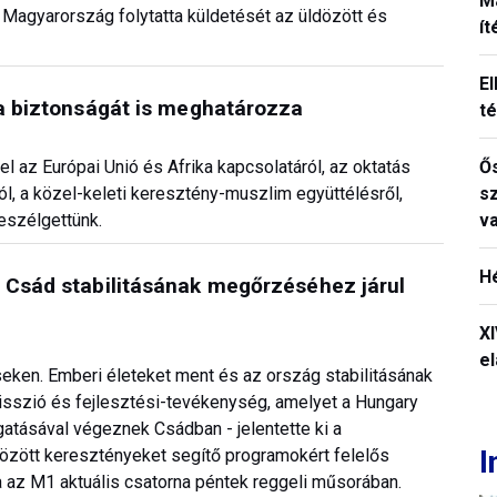
M
agyarország folytatta küldetését az üldözött és
í
El
pa biztonságát is meghatározza
t
Ős
l az Európai Unió és Afrika kapcsolatáról, az oktatás
s
ról, a közel-keleti keresztény-muszlim együttélésről,
v
beszélgettünk.
H
 Csád stabilitásának megőrzéséhez járul
X
el
eken. Emberi életeket ment és az ország stabilitásának
misszió és fejlesztési-tevékenység, amelyet a Hungary
tásával végeznek Csádban - jelentette ki a
I
özött keresztényeket segítő programokért felelős
ja az M1 aktuális csatorna péntek reggeli műsorában.