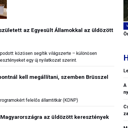
született az Egyesült Államokkal az üldözött
Ön
odott: közösen segítik világszerte – különösen
H
esztényeket egy új nyilatkozat szerint.
L
ópontnál kell megállítani, szemben Brüsszel
A
n
programokért felelős államtitkár (KDNP)
C
z
k Magyarországra az üldözött keresztények