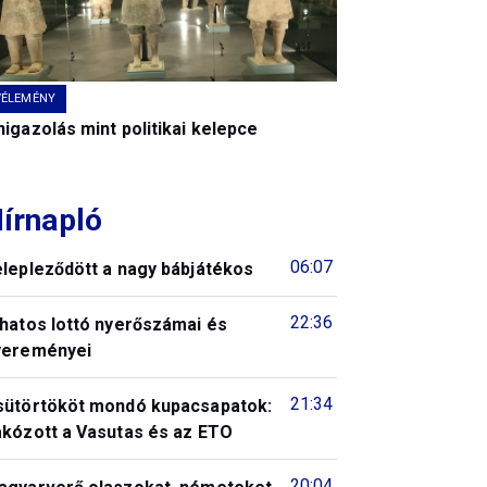
VÉLEMÉNY
igazolás mint politikai kelepce
írnapló
06:07
elepleződött a nagy bábjátékos
22:36
 hatos lottó nyerőszámai és
yereményei
21:34
sütörtököt mondó kupacsapatok:
akózott a Vasutas és az ETO
20:04