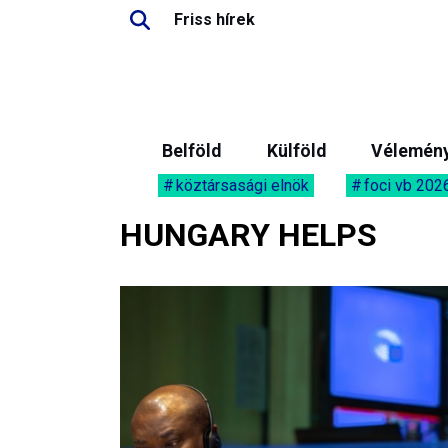
Friss hírek
Belföld
Külföld
Vélemén
köztársasági elnök
foci vb 202
HUNGARY HELPS