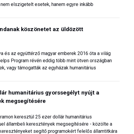
nem elszigetelt esetek, hanem egyre inkább
ndanak köszönetet az üldözött
ya és az együttérző magyar emberek 2016 óta a világ
 Helps Program révén eddig több mint ötven országban
nek, vagy támogatták az egyházak humanitárius
lár humanitárius gyorssegélyt nyújt a
yek megsegítésére
amon keresztül 25 ezer dollár humanitárius
uel állambeli keresztények megsegítésére - közölte a
eresztényeket segítő programokért felelős államtitkára