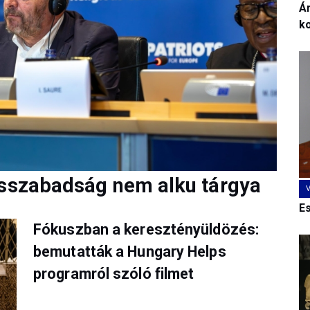
Ár
k
ásszabadság nem alku tárgya
E
Fókuszban a keresztényüldözés:
bemutatták a Hungary Helps
programról szóló filmet