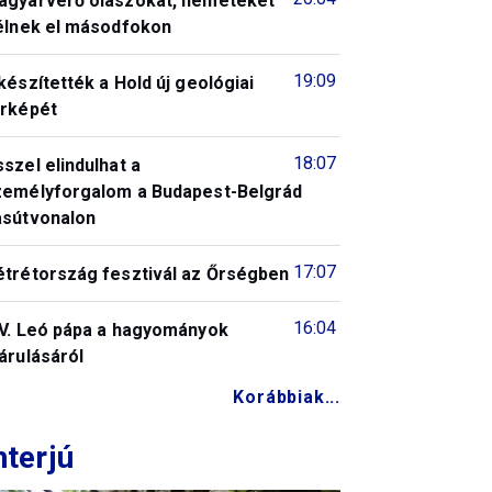
agyarverő olaszokat, németeket
télnek el másodfokon
19:09
készítették a Hold új geológiai
érképét
18:07
szel elindulhat a
zemélyforgalom a Budapest-Belgrád
asútvonalon
17:07
étrétország fesztivál az Őrségben
16:04
IV. Leó pápa a hagyományok
árulásáról
Korábbiak...
nterjú