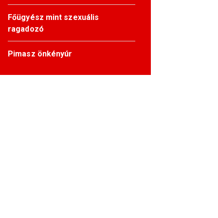
Főügyész mint szexuális
ragadozó
Pimasz önkényúr