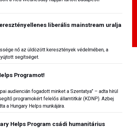
eresztényellenes liberális mainstream uralja
lőssége nő az üldözött keresztények védelmében, a
újtott segítséget.
Helps Programot!
ai audiencián fogadott minket a Szentatya” – adta hírül
egítő programokért felelős államtitkár (KDNP). Azbej
dta a Hungary Helps munkájára.
ary Helps Program csádi humanitárius