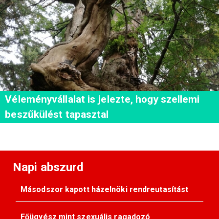
Véleményvállalat is jelezte, hogy szellemi
beszűkülést tapasztal
Napi abszurd
Másodszor kapott házelnöki rendreutasítást
Főügyész mint szexuális ragadozó