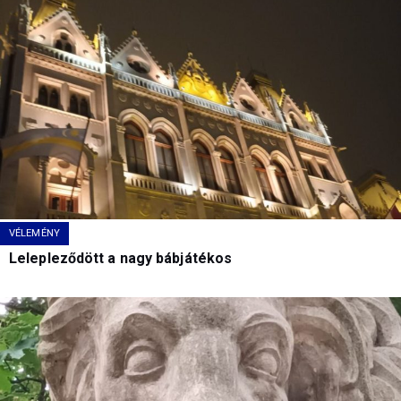
VÉLEMÉNY
Lelepleződött a nagy bábjátékos