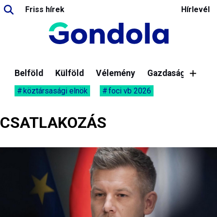
Friss hírek
Hírlevél
Belföld
Külföld
Vélemény
Gazdaság
köztársasági elnök
foci vb 2026
CSATLAKOZÁS