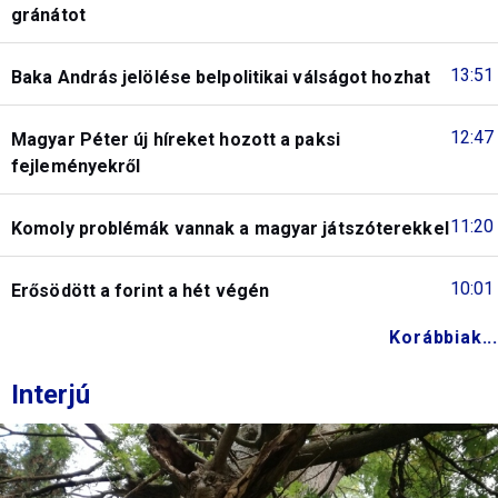
gránátot
13:51
Baka András jelölése belpolitikai válságot hozhat
12:47
Magyar Péter új híreket hozott a paksi
fejleményekről
11:20
Komoly problémák vannak a magyar játszóterekkel
10:01
Erősödött a forint a hét végén
Korábbiak...
Interjú