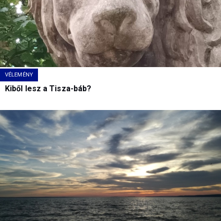
VÉLEMÉNY
Kiből lesz a Tisza-báb?