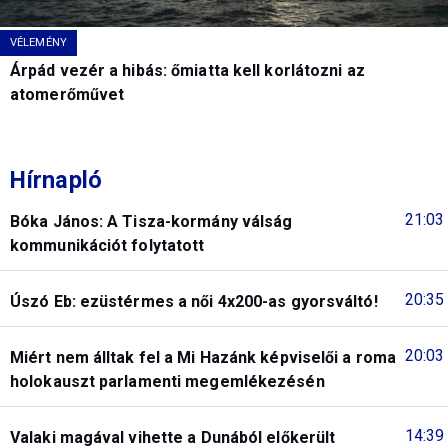
VÉLEMÉNY
Árpád vezér a hibás: őmiatta kell korlátozni az
atomerőművet
Hírnapló
21:03
Bóka János: A Tisza-kormány válság
kommunikációt folytatott
20:35
Úszó Eb: ezüstérmes a női 4x200-as gyorsváltó!
20:03
Miért nem álltak fel a Mi Hazánk képviselői a roma
holokauszt parlamenti megemlékezésén
14:39
Valaki magával vihette a Dunából előkerült