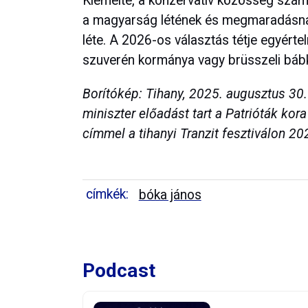
Kiemelte, a konzervatív közösség számá
a magyarság létének és megmaradásna
léte. A 2026-os választás tétje egyér
szuverén kormánya vagy brüsszeli bábk
Borítókép: Tihany, 2025. augusztus 30.
miniszter előadást tart a Patrióták kor
címmel a tihanyi Tranzit fesztiválon 2
címkék:
bóka jános
Podcast