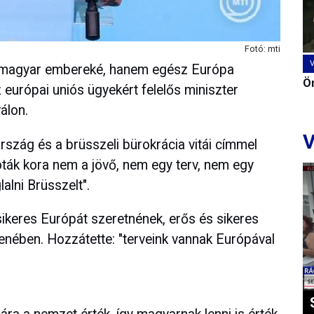
Fotó: mti
magyar embereké, hanem egész Európa
Ön
 európai uniós ügyekért felelős miniszter
álon.
V
szág és a brüsszeli bürokrácia vitái címmel
rióták kora nem a jövő, nem egy terv, nem egy
lalni Brüsszelt".
ikeres Európát szeretnének, erős és sikeres
enében. Hozzátette: "terveink vannak Európával