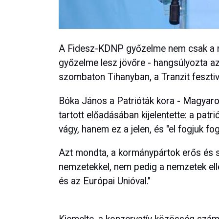
A Fidesz-KDNP győzelme nem csak a 
győzelme lesz jövőre - hangsúlyozta az
szombaton Tihanyban, a Tranzit fesztiv
Bóka János a Patrióták kora - Magyaror
tartott előadásában kijelentette: a pat
vágy, hanem ez a jelen, és "el fogjuk fog
Azt mondta, a kormánypártok erős és s
nemzetekkel, nem pedig a nemzetek ell
és az Európai Unióval."