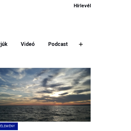
Hírlevél
rjúk
Videó
Podcast
ztás
VÉLEMÉNY