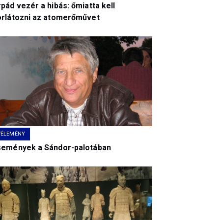
pád vezér a hibás: őmiatta kell
orlátozni az atomerőművet
VÉLEMÉNY
semények a Sándor-palotában