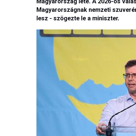
Magyarország léte. A 2026-os válas
Magyarországnak nemzeti szuveré
lesz - szögezte le a miniszter.