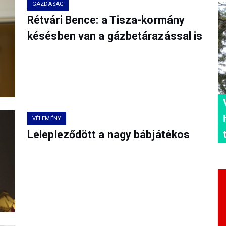
GAZDASÁG
Rétvári Bence: a Tisza-kormány
késésben van a gázbetárazással is
VÉLEMÉNY
Lelepleződött a nagy bábjátékos