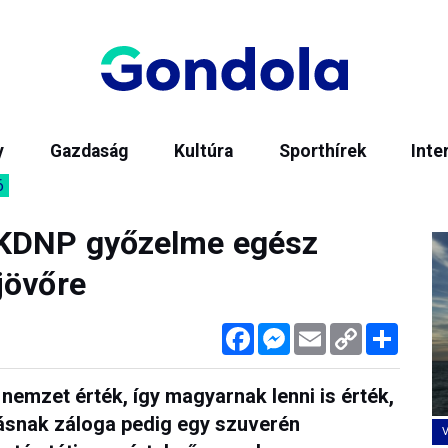
y
Gazdaság
Kultúra
Sporthírek
Inte
6
-KDNP győzelme egész
jövőre
Facebook
Messenger
Email
Copy
Megos
Link
emzet érték, így magyarnak lenni is érték,
snak záloga pedig egy szuverén