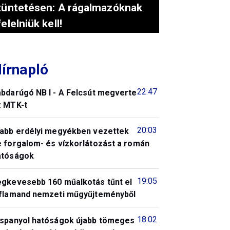
tüntetésen: A rágalmazóknak
felelniük kell!
írnapló
22:47
abdarúgó NB I - A Felcsút megverte
z MTK-t
20:03
jabb erdélyi megyékben vezettek
e forgalom- és vízkorlátozást a román
atóságok
19:05
egkevesebb 160 műalkotás tűnt el
 flamand nemzeti műgyűjteményből
18:02
 spanyol hatóságok újabb tömeges