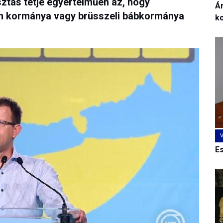
ztás tétje egyértelműen az, hogy
Ár
n kormánya vagy brüsszeli bábkormánya
k
E