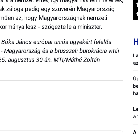
ra a nemzet érték, így magyarnak lenni is érték,
k záloga pedig egy szuverén Magyarország
telműen az, hogy Magyarországnak nemzeti
ormánya lesz - szögezte le a miniszter.
H
 Bóka János európai uniós ügyekért felelős
a - Magyarország és a brüsszeli bürokrácia vitái
L
025. augusztus 30-án. MTI/Máthé Zoltán
a
Ú
b
h
L
a
A