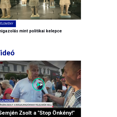
VÉLEMÉNY
igazolás mint politikai kelepce
ideó
Semjén Zsolt a "Stop Önkény!"