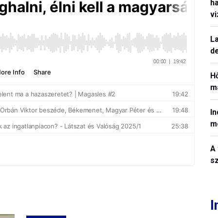
h
v
La
de
H
ma
In
m
A 
sz
I