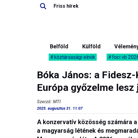
Friss hírek
Belföld
Külföld
Vélemén
köztársasági elnök
foci vb 202
Bóka János: a Fidesz
Európa győzelme lesz 
Szerző: MTI
2025. augusztus 31. 11:07
A konzervatív közösség számára a n
a magyarság létének és megmaradá