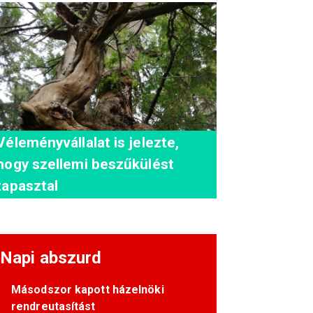
Véleményvállalat is jelezte,
hogy szellemi beszűkülést
tapasztal
Napi abszurd
Másodszor kapott házelnöki
rendreutasítást