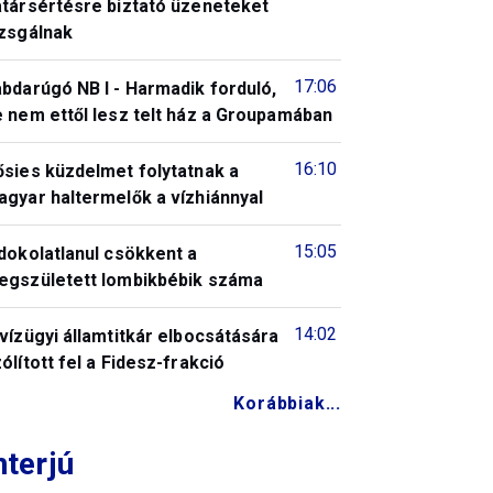
atársértésre biztató üzeneteket
izsgálnak
17:06
bdarúgó NB I - Harmadik forduló,
 nem ettől lesz telt ház a Groupamában
16:10
ősies küzdelmet folytatnak a
gyar haltermelők a vízhiánnyal
15:05
dokolatlanul csökkent a
egszületett lombikbébik száma
14:02
vízügyi államtitkár elbocsátására
ólított fel a Fidesz-frakció
Korábbiak...
nterjú