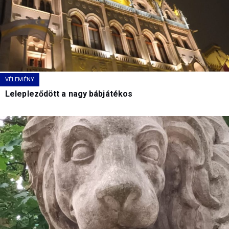
VÉLEMÉNY
Lelepleződött a nagy bábjátékos