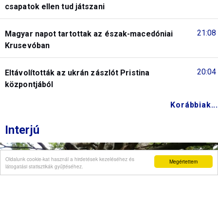
csapatok ellen tud játszani
21:08
Magyar napot tartottak az észak-macedóniai
Krusevóban
20:04
Eltávolították az ukrán zászlót Pristina
központjából
Korábbiak...
Interjú
Oldalunk cookie-kat használ a hirdetések kezeléséhez és
Megértettem
látogatási statisztikák gyűjtéséhez.