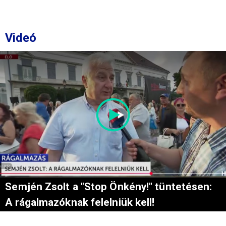
Videó
Semjén Zsolt a "Stop Önkény!" tüntetésen:
A rágalmazóknak felelniük kell!