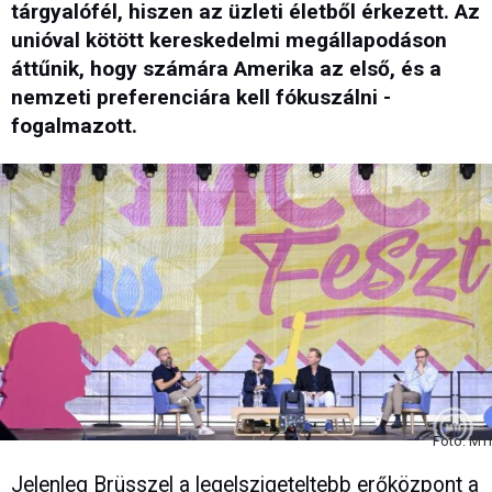
tárgyalófél, hiszen az üzleti életből érkezett. Az
unióval kötött kereskedelmi megállapodáson
áttűnik, hogy számára Amerika az első, és a
nemzeti preferenciára kell fókuszálni -
fogalmazott.
Fotó: MTI
Jelenleg Brüsszel a legelszigeteltebb erőközpont a