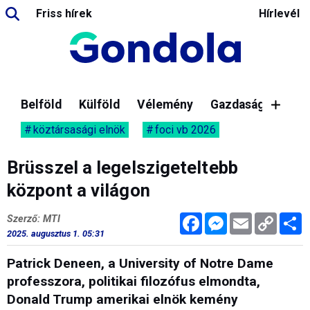
Friss hírek
Hírlevél
Belföld
Külföld
Vélemény
Gazdaság
köztársasági elnök
foci vb 2026
Brüsszel a legelszigeteltebb
központ a világon
Facebook
Messenger
Email
Copy
M
Szerző: MTI
Link
2025. augusztus 1. 05:31
Patrick Deneen, a University of Notre Dame
professzora, politikai filozófus elmondta,
Donald Trump amerikai elnök kemény