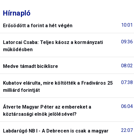
Hírnapló
10:01
Erősödött a forint a hét végén
09:36
Latorcai Csaba: Teljes káosz a kormányzati
működésben
08:02
Medve támadt biciklisre
07:38
Kubatov elárulta, mire költötték a Fradiváros 25
milliárd forintját
06:04
Átverte Magyar Péter az embereket a
köztársasági elnök jelölésével?
22:07
Labdarúgó NB I - A Debrecen is csak a magyar