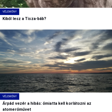
VÉLEMÉNY
Kiből lesz a Tisza-báb?
VÉLEMÉNY
Árpád vezér a hibás: őmiatta kell korlátozni az
atomerőművet