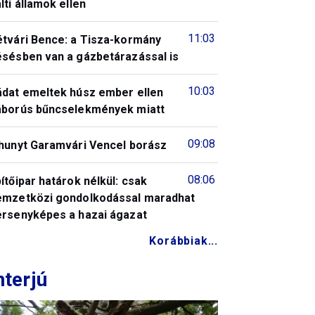
lti államok ellen
11:03
étvári Bence: a Tisza-kormány
ésésben van a gázbetárazással is
10:03
ádat emeltek húsz ember ellen
áborús bűncselekmények miatt
09:08
lhunyt Garamvári Vencel borász
08:06
ítőipar határok nélkül: csak
emzetközi gondolkodással maradhat
ersenyképes a hazai ágazat
Korábbiak...
nterjú