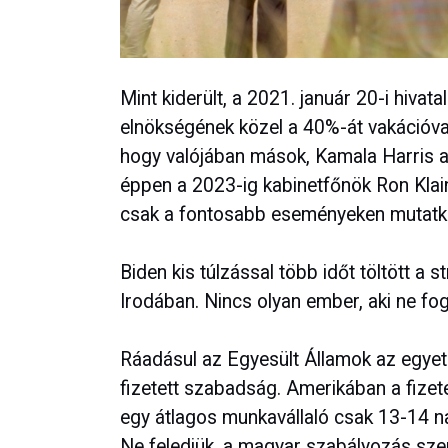
Mint kiderült, a 2021. január 20-i hivat
elnökségének közel a 40%-át vakációval
hogy valójában mások, Kamala Harris al
éppen a 2023-ig kabinetfőnök Ron Klai
csak a fontosabb eseményeken mutatk
Biden kis túlzással több időt töltött a 
Irodában. Nincs olyan ember, aki ne fog
Ráadásul az Egyesült Államok az egyetlen
fizetett szabadság. Amerikában a fizete
egy átlagos munkavállaló csak 13-14 napo
Ne feledjük, a magyar szabályozás szer