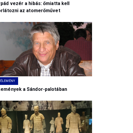
pád vezér a hibás: őmiatta kell
orlátozni az atomerőművet
VÉLEMÉNY
semények a Sándor-palotában