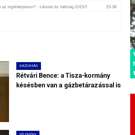
GAZDASÁG
Rétvári Bence: a Tisza-kormány
késésben van a gázbetárazással is
VÉLEMÉNY