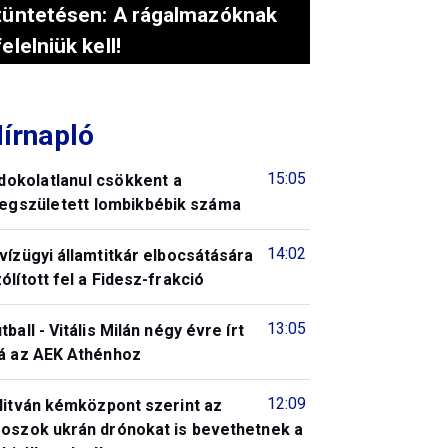
tüntetésen: A rágalmazóknak
felelniük kell!
írnapló
15:05
dokolatlanul csökkent a
egszületett lombikbébik száma
14:02
vízügyi államtitkár elbocsátására
ólított fel a Fidesz-frakció
13:05
tball - Vitális Milán négy évre írt
lá az AEK Athénhoz
12:09
litván kémközpont szerint az
roszok ukrán drónokat is bevethetnek a