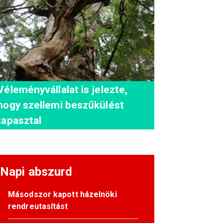
Véleményvállalat is jelezte,
hogy szellemi beszűkülést
tapasztal
Napi abszurd
Másodszor kapott házelnöki
rendreutasítást