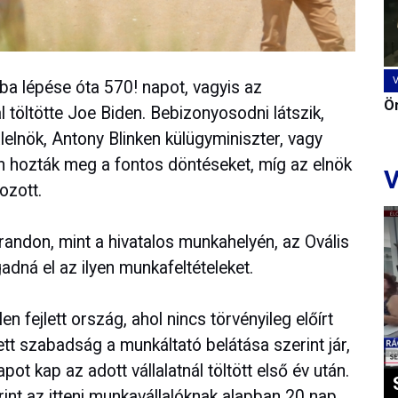
alba lépése óta 570! napot, vagyis az
Ön
 töltötte Joe Biden. Bebizonyosodni látszik,
elnök, Antony Blinken külügyminiszter, vagy
n hozták meg a fontos döntéseket, míg az elnök
V
ozott.
strandon, mint a hivatalos munkahelyén, az Ovális
adná el az ilyen munkafeltételeket.
 fejlett ország, ahol nincs törvényileg előírt
tt szabadság a munkáltató belátása szerint jár,
t kap az adott vállalatnál töltött első év után.
int az itteni munkavállalóknak alapban 20 nap