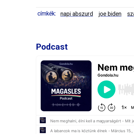
címkék:
napi abszurd
joe biden
sz
Podcast