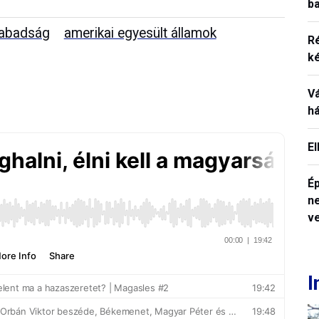
ba
abadság
amerikai egyesült államok
R
k
V
h
E
Ép
n
v
I