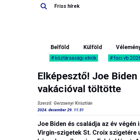
Friss hírek
Belföld
Külföld
Vélemén
köztársasági elnök
foci vb 202
Elképesztő! Joe Biden
vakációval töltötte
Szerző: Gerzsenyi Krisztián
2024. december 29. 11:31
Joe Biden és családja az év végén i
Virgin-szigetek St. Croix szigetére 