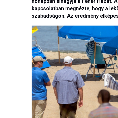
hónapban elhagyja a Fehér Házat. 
kapcsolatban megnézte, hogy a lekö
szabadságon. Az eredmény elképes