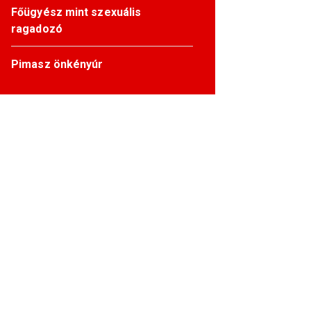
Főügyész mint szexuális
ragadozó
Pimasz önkényúr