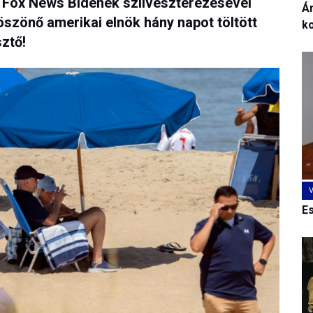
A Fox News Bidenék szilveszterezésével
Ár
szönő amerikai elnök hány napot töltött
k
ztő!
E