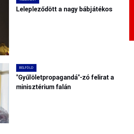
Lelepleződött a nagy bábjátékos
BELFÖLD
"Gyűlöletpropagandá"-zó felirat a
minisztérium falán