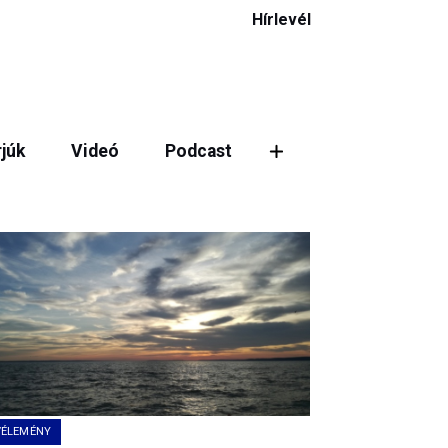
Hírlevél
rjúk
Videó
Podcast
ztás
VÉLEMÉNY