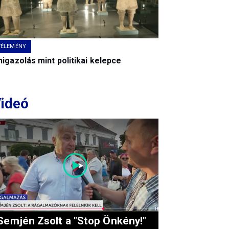
VÉLEMÉNY
igazolás mint politikai kelepce
ideó
Semjén Zsolt a "Stop Önkény!"