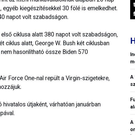
l, egyéb kiegészítésekkel 30 fölé is emelkedhet.
40 napot volt szabadságon.
lső ciklusa alatt 380 napot volt szabadságon,
H
t ciklus alatt, George W. Bush két ciklusban
 nem hasonlítható össze Biden 570
In
m
A 
ir Force One-nal repült a Virgin-szigetekre,
sz
hozzájuk.
Fu
só hivatalos útjaként, várhatóan januárban
a
pával.
A 
o