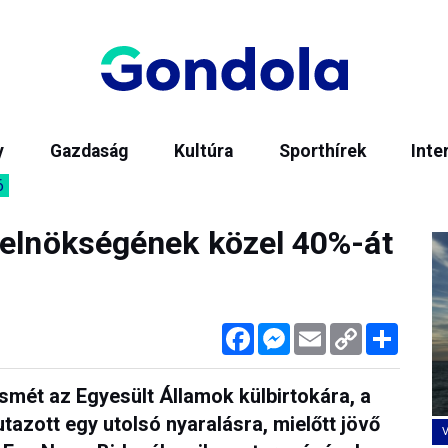
y
Gazdaság
Kultúra
Sporthírek
Inte
6
 elnökségének közel 40%-át
Facebook
Messenger
Email
Copy
Megos
Link
smét az Egyesült Államok külbirtokára, a
utazott egy utolsó nyaralásra, mielőtt jövő