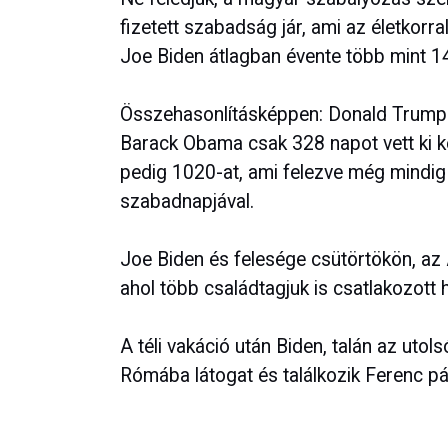
fizetett szabadság jár, ami az életkorra
Joe Biden átlagban évente több mint 1
Összehasonlításképpen: Donald Trump e
Barack Obama csak 328 napot vett ki ké
pedig 1020-at, ami felezve még mindig
szabadnapjával.
Joe Biden és felesége csütörtökön, az A
ahol több családtagjuk is csatlakozott 
A téli vakáció után Biden, talán az utol
Rómába látogat és találkozik Ferenc pá