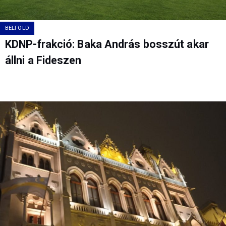
BELFÖLD
KDNP-frakció: Baka András bosszút akar
állni a Fideszen