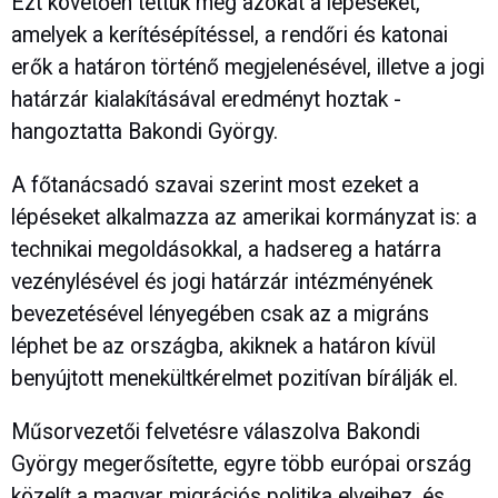
Ezt követően tettük meg azokat a lépéseket,
amelyek a kerítésépítéssel, a rendőri és katonai
erők a határon történő megjelenésével, illetve a jogi
határzár kialakításával eredményt hoztak -
hangoztatta Bakondi György.
A főtanácsadó szavai szerint most ezeket a
lépéseket alkalmazza az amerikai kormányzat is: a
technikai megoldásokkal, a hadsereg a határra
vezénylésével és jogi határzár intézményének
bevezetésével lényegében csak az a migráns
léphet be az országba, akiknek a határon kívül
benyújtott menekültkérelmet pozitívan bírálják el.
Műsorvezetői felvetésre válaszolva Bakondi
György megerősítette, egyre több európai ország
közelít a magyar migrációs politika elveihez, és