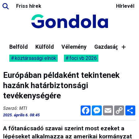
Friss hírek
Hírlevél
Belföld
Külföld
Vélemény
Gazdaság
köztársasági elnök
foci vb 2026
Európában példaként tekintenek
hazánk határbiztonsági
tevékenységére
Facebook
Messenger
Email
Copy
M
Szerző: MTI
Link
2025. április 6. 08:45
A főtanácsadó szavai szerint most ezeket a
lépéseket alkalmazza az amerikai kormányzat