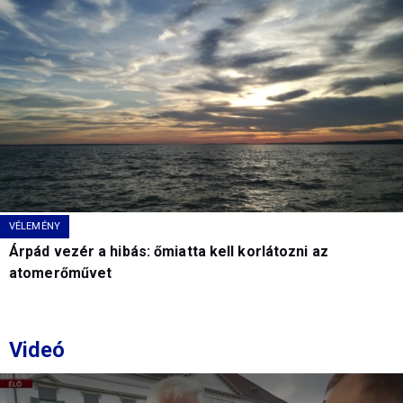
VÉLEMÉNY
Árpád vezér a hibás: őmiatta kell korlátozni az
atomerőművet
Videó