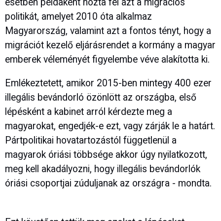
esetben példaként hozta fel azt a migrációs
politikát, amelyet 2010 óta alkalmaz
Magyarország, valamint azt a fontos tényt, hogy a
migrációt kezelő eljárásrendet a kormány a magyar
emberek véleményét figyelembe véve alakította ki.
Emlékeztetett, amikor 2015-ben mintegy 400 ezer
illegális bevándorló özönlött az országba, első
lépésként a kabinet arról kérdezte meg a
magyarokat, engedjék-e ezt, vagy zárják le a határt.
Pártpolitikai hovatartozástól függetlenül a
magyarok óriási többsége akkor úgy nyilatkozott,
meg kell akadályozni, hogy illegális bevándorlók
óriási csoportjai zúduljanak az országra - mondta.