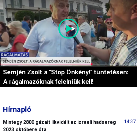
Semjén Zsolt a "Stop Önkény!" tüntetésen:
A rágalmazóknak felelniük kell!
Hírnapló
14:37
Mintegy 2800 gázait likvidált az izraeli hadsereg
2023 októbere óta