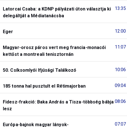
13:35
Latorcai Csaba: a KDNP pályázati úton választja ki
delegáltját a Médiatanácsba
12:00
Eger
11:07
Magyar-orosz páros vert meg francia-monacói
kettőst a montreali tenisztornán
10:06
50. Csíksomlyói Ifjúsági Találkozó
09:04
185 tonna hal pusztult el Rétimajorban
08:06
Fidesz-frakció: Baka András a Tisza-többség bábja
lesz
07:07
Európa-bajnok magyar lányok-