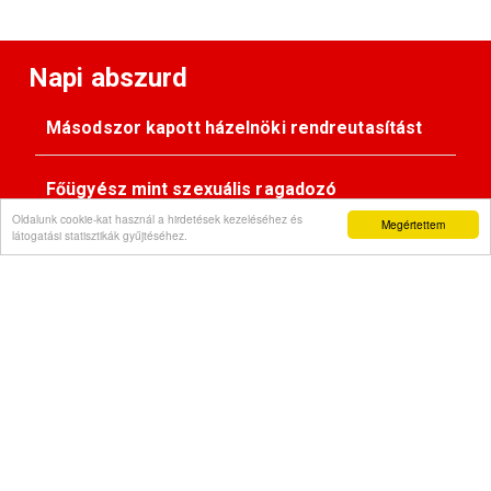
Napi abszurd
Másodszor kapott házelnöki rendreutasítást
Főügyész mint szexuális ragadozó
Oldalunk cookie-kat használ a hirdetések kezeléséhez és
Megértettem
látogatási statisztikák gyűjtéséhez.
Pimasz önkényúr
Kövessen minket:
Impresszum