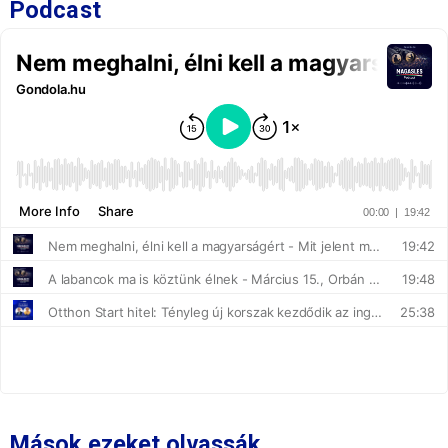
Podcast
Mások ezeket olvassák