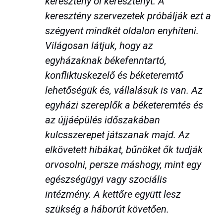
keresztény öl keresztényt. A
keresztény szervezetek próbálják ezt a
szégyent mindkét oldalon enyhíteni.
Világosan látjuk, hogy az
egyházaknak békefenntartó,
konfliktuskezelő és béketeremtő
lehetőségük és, vállalásuk is van. Az
egyházi szereplők a béketeremtés és
az újjáépülés időszakában
kulcsszerepet játszanak majd. Az
elkövetett hibákat, bűnöket ők tudják
orvosolni, persze máshogy, mint egy
egészségügyi vagy szociális
intézmény. A kettőre együtt lesz
szükség a háborút követően.