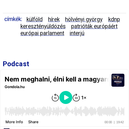
címkék:
külföld
hírek
hölvényi györgy
kdnp
keresztényüldözés
patrióták európáért
európai parlament
interjú
Podcast