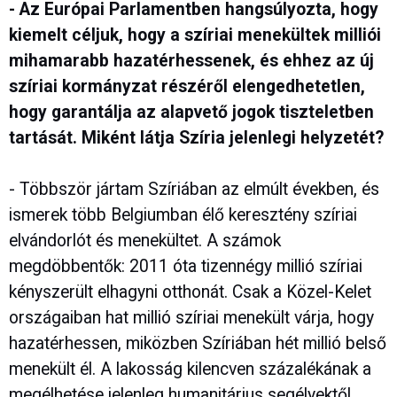
- Az Európai Parlamentben hangsúlyozta, hogy
kiemelt céljuk, hogy a szíriai menekültek milliói
mihamarabb hazatérhessenek, és ehhez az új
szíriai kormányzat részéről elengedhetetlen,
hogy garantálja az alapvető jogok tiszteletben
tartását. Miként látja Szíria jelenlegi helyzetét?
- Többször jártam Szíriában az elmúlt években, és
ismerek több Belgiumban élő keresztény szíriai
elvándorlót és menekültet. A számok
megdöbbentők: 2011 óta tizennégy millió szíriai
kényszerült elhagyni otthonát. Csak a Közel-Kelet
országaiban hat millió szíriai menekült várja, hogy
hazatérhessen, miközben Szíriában hét millió belső
menekült él. A lakosság kilencven százalékának a
megélhetése jelenleg humanitárius segélyektől