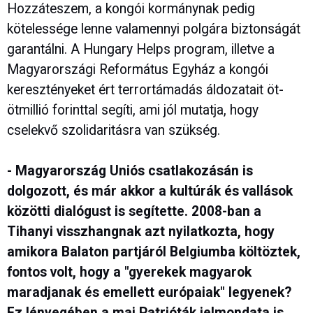
Hozzáteszem, a kongói kormánynak pedig
kötelessége lenne valamennyi polgára biztonságát
garantálni. A Hungary Helps program, illetve a
Magyarországi Református Egyház a kongói
keresztényeket ért terrortámadás áldozatait öt-
ötmillió forinttal segíti, ami jól mutatja, hogy
cselekvő szolidaritásra van szükség.
- Magyarország Uniós csatlakozásán is
dolgozott, és már akkor a kultúrák és vallások
közötti dialógust is segítette. 2008-ban a
Tihanyi visszhangnak azt nyilatkozta, hogy
amikora Balaton partjáról Belgiumba költöztek,
fontos volt, hogy a "gyerekek magyarok
maradjanak és emellett európaiak" legyenek?
Ez lényegében a mai Patrióták jelmondata is