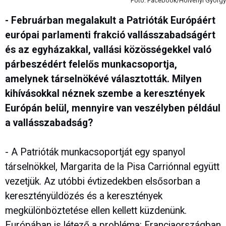
Fotó: Facebook/Hölvényi György
- Februárban megalakult a Patrióták Európáért
európai parlamenti frakció vallásszabadságért
és az egyházakkal, vallási közösségekkel való
párbeszédért felelős munkacsoportja,
amelynek társelnökévé választották. Milyen
kihívásokkal néznek szembe a keresztények
Európán belül, mennyire van veszélyben például
a vallásszabadság?
- A Patrióták munkacsoportját egy spanyol
társelnökkel, Margarita de la Pisa Carriónnal együtt
vezetjük. Az utóbbi évtizedekben elsősorban a
keresztényüldözés és a keresztények
megkülönböztetése ellen kellett küzdenünk.
Európában is létező a probléma: Franciaországban