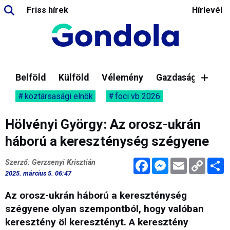
Friss hírek
Hírlevél
Belföld
Külföld
Vélemény
Gazdaság
köztársasági elnök
foci vb 2026
Hölvényi György: Az orosz-ukrán
háború a kereszténység szégyene
Facebook
Messenger
Email
Copy
M
Szerző: Gerzsenyi Krisztián
Link
2025. március 5. 06:47
Az orosz-ukrán háború a kereszténység
szégyene olyan szempontból, hogy valóban
keresztény öl keresztényt. A keresztény