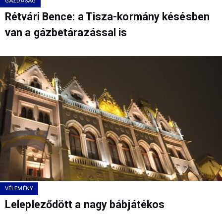
GAZDASÁG
Rétvári Bence: a Tisza-kormány késésben
van a gázbetárazással is
VÉLEMÉNY
Lelepleződött a nagy bábjátékos