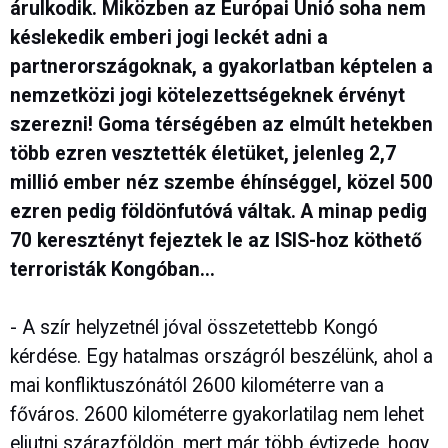
árulkodik. Miközben az Európai Unió soha nem
késlekedik emberi jogi leckét adni a
partnerországoknak, a gyakorlatban képtelen a
nemzetközi jogi kötelezettségeknek érvényt
szerezni! Goma térségében az elmúlt hetekben
több ezren vesztették életüket, jelenleg 2,7
millió ember néz szembe éhínséggel, közel 500
ezren pedig földönfutóvá váltak. A minap pedig
70 keresztényt fejeztek le az ISIS-hoz köthető
terroristák Kongóban...
- A szír helyzetnél jóval összetettebb Kongó
kérdése. Egy hatalmas országról beszélünk, ahol a
mai konfliktuszónától 2600 kilométerre van a
főváros. 2600 kilométerre gyakorlatilag nem lehet
eljutni szárazföldön, mert már több évtizede, hogy