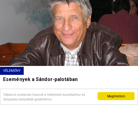
VÉLEMÉNY
Események a Sándor-palotában
Oldalunk cookie-kat használ a hirdetések kezeléséhez és
Megértettem
látogatási statisztikák gyűjtéséhez.