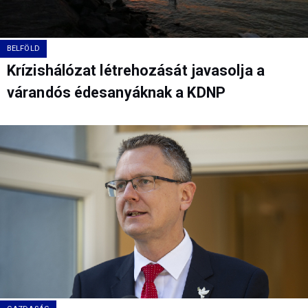
BELFÖLD
Krízishálózat létrehozását javasolja a
várandós édesanyáknak a KDNP