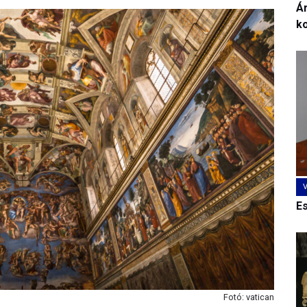
Ár
k
E
Fotó: vatican