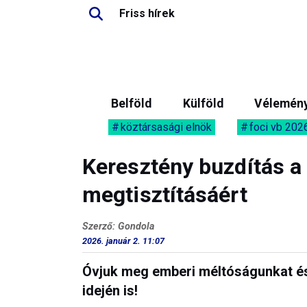
Friss hírek
Belföld
Külföld
Vélemén
köztársasági elnök
foci vb 202
Keresztény buzdítás a
megtisztításáért
Szerző: Gondola
2026. január 2. 11:07
Óvjuk meg emberi méltóságunkat és
idején is!