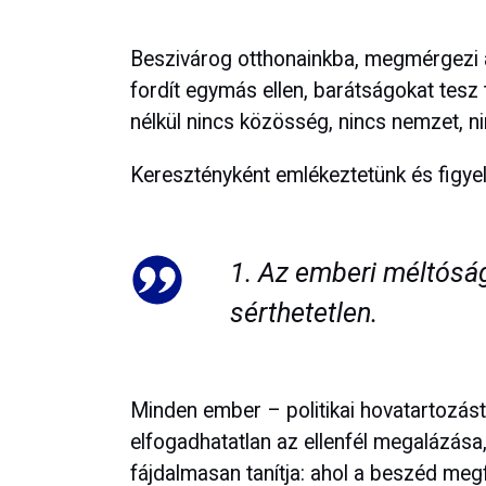
Beszivárog otthonainkba, megmérgezi 
fordít egymás ellen, barátságokat tesz t
nélkül nincs közösség, nincs nemzet, ni
Keresztényként emlékeztetünk és figye
1. Az emberi méltóság
sérthetetlen.
Minden ember – politikai hovatartozást
elfogadhatatlan az ellenfél megalázása
fájdalmasan tanítja: ahol a beszéd meg