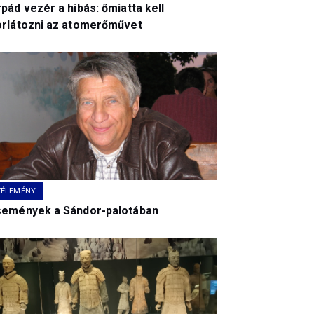
pád vezér a hibás: őmiatta kell
orlátozni az atomerőművet
VÉLEMÉNY
semények a Sándor-palotában