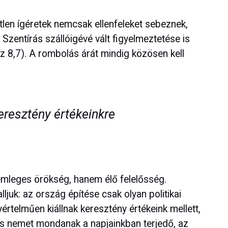
tlen ígéretek nemcsak ellenfeleket sebeznek,
Szentírás szállóigévé vált figyelmeztetése is
(Oz 8,7). A rombolás árát mindig közösen kell
eresztény értékeinkre
emleges örökség, hanem élő felelősség.
ljuk: az ország építése csak olyan politikai
rtelműen kiállnak keresztény értékeink mellett,
, és nemet mondanak a napjainkban terjedő, az