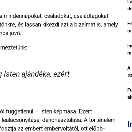
La
de
a mindennapokat, családokat, családtagokat
H
önkre, és lassan kikezdi azt a bizalmat is, amely
ma
ncs jövő.
In
lmeztetünk:
m
A 
 Isten ajándéka, ezért
sz
Fu
a
ól függetlenül – Isten képmása. Ezért
, lealacsonyítása, dehonesztálása. A történelem
I
fosztja az embert embervoltától, ott előbb-