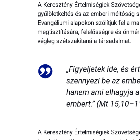
A Keresztény Értelmiségiek Szövetsége
gyűlöletkeltés és az emberi méltóság sá
Evangéliumi alapokon szólítjuk fel a m
megtisztítására, felelősségre és önmérs
végleg szétszakítaná a társadalmat.
„Figyeljetek ide, és 
szennyezi be az ember
hanem ami elhagyja a 
embert.” (Mt 15,10–1
A Keresztény Értelmiségiek Szövetsége