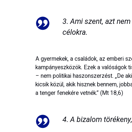
3. Ami szent, azt nem 
célokra.
A gyermekek, a családok, az emberi s
kampányeszközök. Ezek a valóságok tisz
– nem politikai haszonszerzést. „De ak
kicsik közül, akik hisznek bennem, job
a tenger fenekére vetnék.” (Mt 18,6)
4. A bizalom törékeny,