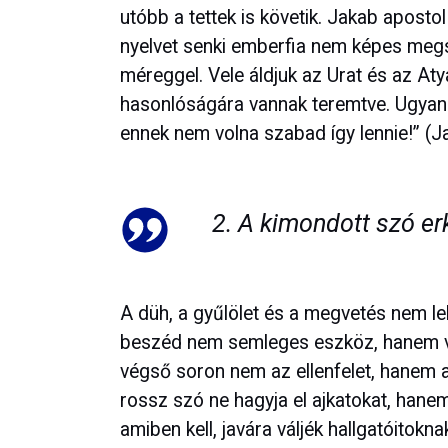
utóbb a tettek is követik. Jakab apost
nyelvet senki emberfia nem képes megsz
méreggel. Vele áldjuk az Urat és az Aty
hasonlóságára vannak teremtve. Ugyanab
ennek nem volna szabad így lennie!” (J
2. A kimondott szó erk
A düh, a gyűlölet és a megvetés nem leh
beszéd nem semleges eszköz, hanem va
végső soron nem az ellenfelet, hanem a
rossz szó ne hagyja el ajkatokat, hane
amiben kell, javára váljék hallgatóitoknak