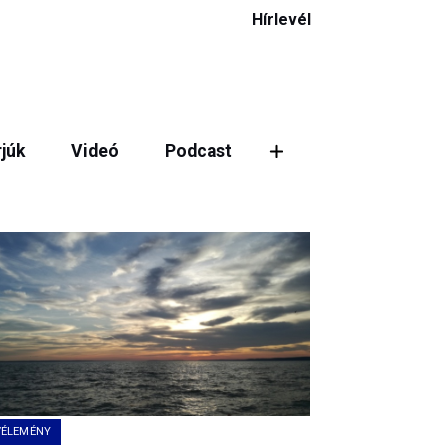
Hírlevél
rjúk
Videó
Podcast
ztás
VÉLEMÉNY