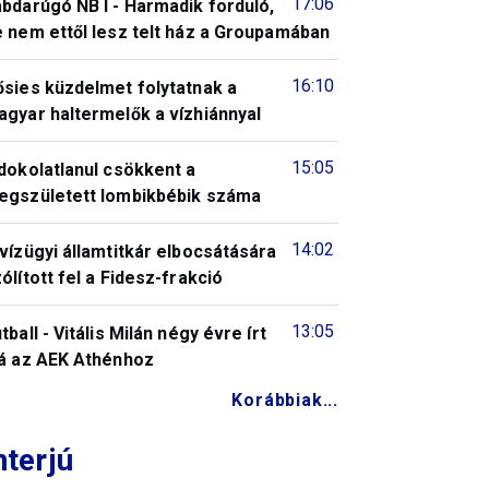
17:06
bdarúgó NB I - Harmadik forduló,
 nem ettől lesz telt ház a Groupamában
16:10
ősies küzdelmet folytatnak a
gyar haltermelők a vízhiánnyal
15:05
dokolatlanul csökkent a
egszületett lombikbébik száma
14:02
vízügyi államtitkár elbocsátására
ólított fel a Fidesz-frakció
13:05
tball - Vitális Milán négy évre írt
lá az AEK Athénhoz
Korábbiak...
nterjú