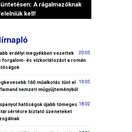
tüntetésen: A rágalmazóknak
felelniük kell!
írnapló
20:03
jabb erdélyi megyékben vezettek
e forgalom- és vízkorlátozást a román
atóságok
19:05
egkevesebb 160 műalkotás tűnt el
 flamand nemzeti műgyűjteményből
18:02
 spanyol hatóságok újabb tömeges
atársértésre biztató üzeneteket
izsgálnak