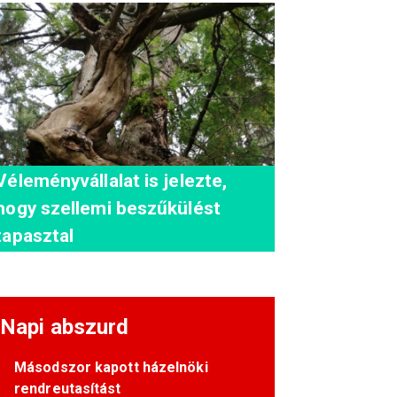
Véleményvállalat is jelezte,
hogy szellemi beszűkülést
tapasztal
Napi abszurd
Másodszor kapott házelnöki
rendreutasítást