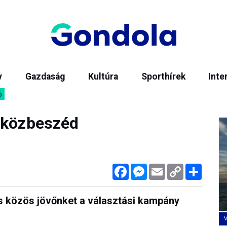
y
Gazdaság
Kultúra
Sporthírek
Inte
6
 közbeszéd
Facebook
Messenger
Email
Copy
Megos
Link
 közös jövőnket a választási kampány