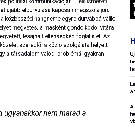
ek politikai kommunikációját – lelkiismereti
let újabb eldurvulása kapcsán megszólaljon.
 a közbeszéd hangneme egyre durvábbá válik:
 helyét megvetés, a másként gondolkodó, vitára
etett, lesajnált ellenségkép foglalja el. Az
H
 közélet szereplői a közjó szolgálata helyett
így a társadalom valódi problémái gyakran
Ú
b
h
L
a
A
 ugyanakkor nem marad a
h
v