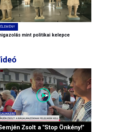
VÉLEMÉNY
igazolás mint politikai kelepce
ideó
Semjén Zsolt a "Stop Önkény!"