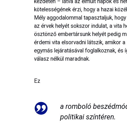
kezdetén – látva az elmúlt napok és het
kötelességének érzi, hogy a hazai közé
Mély aggodalommal tapasztaljuk, hogy
az érvek helyét sokszor indulat, a vita
ösztönző embertársunk helyét pedig megv
érdemi vita elsorvadni látszik, amikor a
egymás lejáratásával foglalkoznak, és 
válasz nélkül maradnak.
Ez
a romboló beszédmód
politikai színtéren.