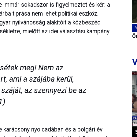
 immár sokadszor is figyelmeztet és kér: a
rba tiprása nem lehet politikai eszköz.
agyar nyilvánosság alakítóit a közbeszéd
ékletre, mielőtt az idei választási kampány
Ön
V
értsétek meg! Nem az
t, ami a szájába kerül,
száját, az szennyezi be az
1)
 karácsony nyolcadában és a polgári év