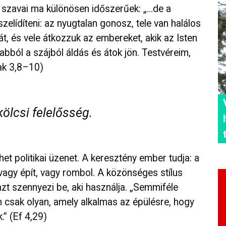
ol szavai ma különösen időszerűek: „…de a
elídíteni: az nyugtalan gonosz, tele van halálos
át, és vele átkozzuk az embereket, akik az Isten
ból a szájból áldás és átok jön. Testvéreim,
ak 3,8–10)
ölcsi felelősség.
et politikai üzenet. A keresztény ember tudja: a
gy épít, vagy rombol. A közönséges stílus
zt szennyezi be, aki használja. „Semmiféle
m csak olyan, amely alkalmas az épülésre, hogy
.” (Ef 4,29)