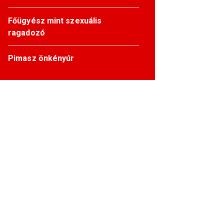
Főügyész mint szexuális
ragadozó
Pimasz önkényúr