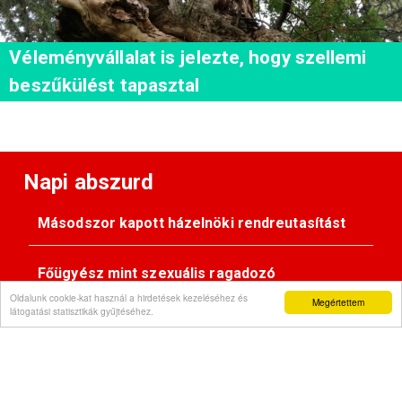
Véleményvállalat is jelezte, hogy szellemi
beszűkülést tapasztal
Napi abszurd
Másodszor kapott házelnöki rendreutasítást
Főügyész mint szexuális ragadozó
Oldalunk cookie-kat használ a hirdetések kezeléséhez és
Megértettem
látogatási statisztikák gyűjtéséhez.
Pimasz önkényúr