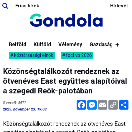
Friss hírek
Hírlevél
Belföld
Külföld
Vélemény
Gazdaság
köztársasági elnök
foci vb 2026
Közönségtalálkozót rendeznek az
ötvenéves East együttes alapítóival
a szegedi Reök-palotában
Facebook
Messenger
Email
Copy
M
Szerző: MTI
Link
2025. november 23. 19:08
Közönségtalálkozót rendeznek az ötvenéves East