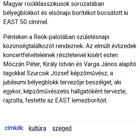
Magyar rockklasszikusok sorozatában
bélyegblokkot és elsőnapi borítékot bocsátott ki
EAST 50 címmel.
Pénteken a Reök-palotában születésnapi
közönségtalálkozót rendeznek. Az elmúlt évtizedek
koncertfelvételeinek részleteivel kísért esten
Móczán Péter, Király István és Varga János alapító
tagokkal Szurcsik József képzőművész, a
jubileumi bélyegblokk tervezője beszélget, aki
egykor, képzőművészetis hallgatóként tervezte,
rajzolta, festette az EAST lemezborítóit.
címkék:
kultúra
szeged