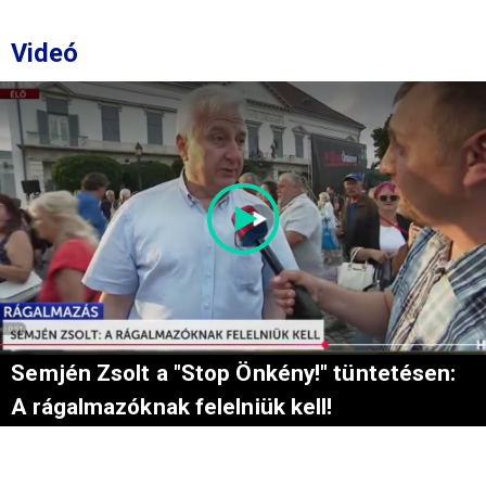
Videó
Semjén Zsolt a "Stop Önkény!" tüntetésen:
A rágalmazóknak felelniük kell!