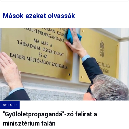
Mások ezeket olvassák
BELFÖLD
"Gyűlöletpropagandá"-zó felirat a
minisztérium falán