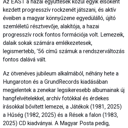
Az EAST a hazai együttesek közül egyik elsőként
kezdett progresszív rockzenét játszani, és aktív
éveiben a magyar könnyűzene egyedülálló, újító
szemléletű résztvevője, alakítója, a hazai
progresszív rock fontos formációja volt. Lemezeik,
dalaik sokak számára emlékezetesek,
legismertebb, ’56 című számuk a rendszerváltozás
fontos dalává vált.
Az ötvenéves jubileum alkalmából, néhány hete a
Hungaroton és a GrundRecords kiadásában
megjelentek a zenekar legsikeresebb albumainak új
hangfelvételekkel, archív fotókkal és érdekes
írásokkal bővített lemezei, a Játékok (1981, 2025)
a Hűség (1982, 2025) és a Rések a falon (1983,
2025) CD kiadványai. A Magyar Posta pedig,