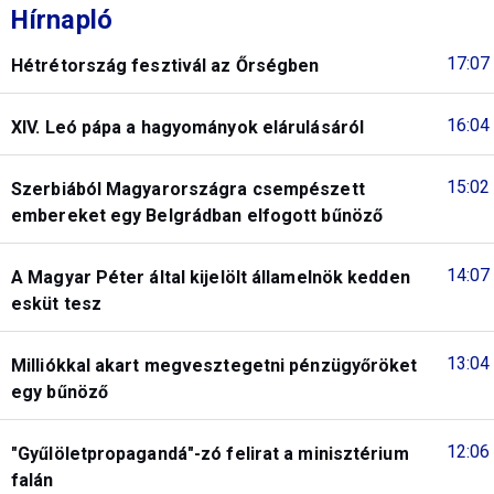
Hírnapló
17:07
Hétrétország fesztivál az Őrségben
16:04
XIV. Leó pápa a hagyományok elárulásáról
15:02
Szerbiából Magyarországra csempészett
embereket egy Belgrádban elfogott bűnöző
14:07
A Magyar Péter által kijelölt államelnök kedden
esküt tesz
13:04
Milliókkal akart megvesztegetni pénzügyőröket
egy bűnöző
12:06
"Gyűlöletpropagandá"-zó felirat a minisztérium
falán