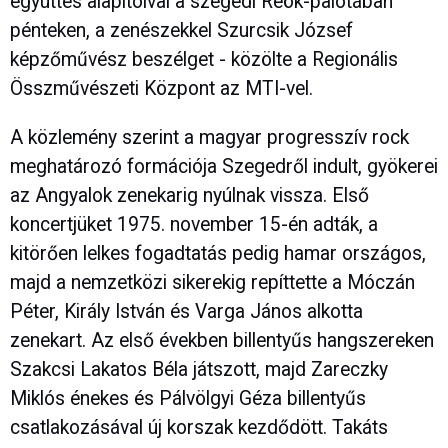
együttes alapítóival a szegedi Reök-palotában
pénteken, a zenészekkel Szurcsik József
képzőművész beszélget - közölte a Regionális
Összművészeti Központ az MTI-vel.
A közlemény szerint a magyar progresszív rock
meghatározó formációja Szegedről indult, gyökerei
az Angyalok zenekarig nyúlnak vissza. Első
koncertjüket 1975. november 15-én adták, a
kitörően lelkes fogadtatás pedig hamar országos,
majd a nemzetközi sikerekig repíttette a Móczán
Péter, Király István és Varga János alkotta
zenekart. Az első években billentyűs hangszereken
Szakcsi Lakatos Béla játszott, majd Zareczky
Miklós énekes és Pálvölgyi Géza billentyűs
csatlakozásával új korszak kezdődött. Takáts