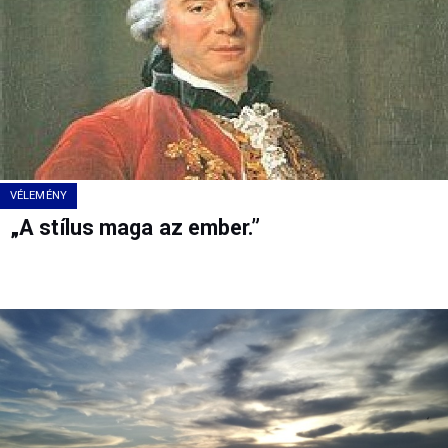
VÉLEMÉNY
„A stílus maga az ember.”