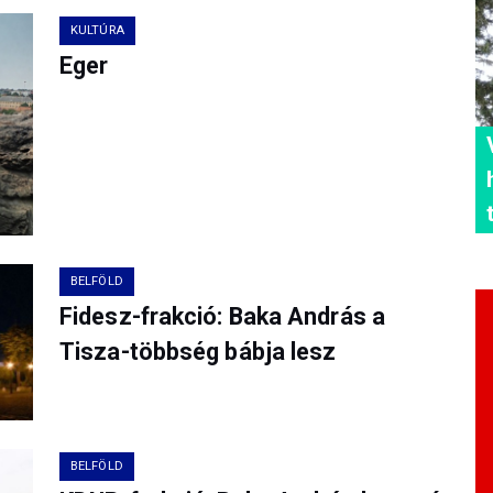
KULTÚRA
Eger
BELFÖLD
Fidesz-frakció: Baka András a
Tisza-többség bábja lesz
BELFÖLD