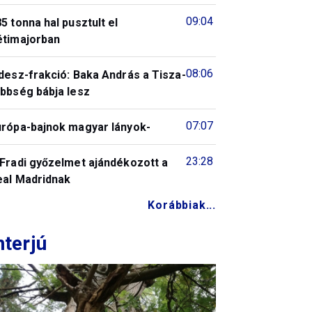
09:04
5 tonna hal pusztult el
étimajorban
08:06
desz-frakció: Baka András a Tisza-
öbbség bábja lesz
07:07
urópa-bajnok magyar lányok-
23:28
 Fradi győzelmet ajándékozott a
eal Madridnak
Korábbiak...
nterjú