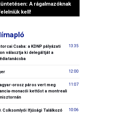
tüntetésen: A rágalmazóknak
felelniük kell!
írnapló
13:35
torcai Csaba: a KDNP pályázati
on választja ki delegáltját a
édiatanácsba
12:00
ger
11:07
agyar-orosz páros vert meg
ancia-monacói kettőst a montreali
enisztornán
10:06
. Csíksomlyói Ifjúsági Találkozó