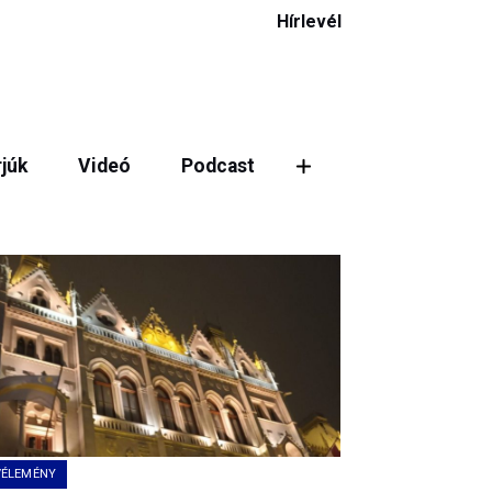
Hírlevél
rjúk
Videó
Podcast
ztás
VÉLEMÉNY