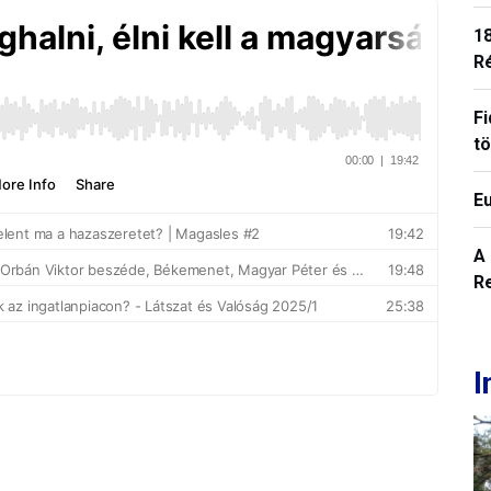
18
R
Fi
t
E
A
R
I