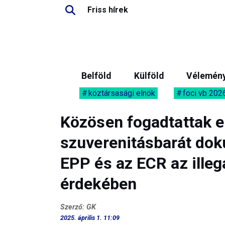
Friss hírek
Belföld
Külföld
Vélemén
köztársasági elnök
foci vb 202
Közösen fogadtattak el
szuverenitásbarát dok
EPP és az ECR az ille
érdekében
Szerző: GK
2025. április 1. 11:09