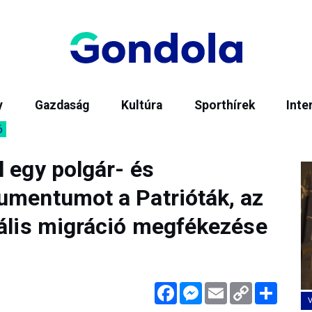
y
Gazdaság
Kultúra
Sporthírek
Inte
6
 egy polgár- és
umentumot a Patrióták, az
gális migráció megfékezése
Facebook
Messenger
Email
Copy
Megos
Link