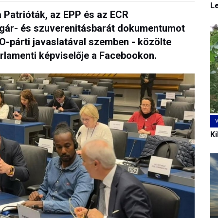
L
a Patrióták, az EPP és az ECR
lgár- és szuverenitásbarát dokumentumot
GO-párti javaslatával szemben - közölte
rlamenti képviselője a Facebookon.
Ki