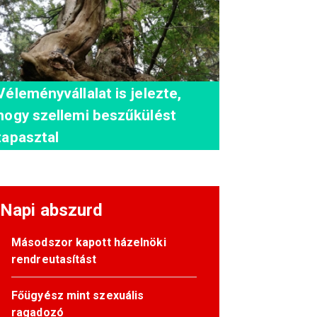
Véleményvállalat is jelezte,
hogy szellemi beszűkülést
tapasztal
Napi abszurd
Másodszor kapott házelnöki
rendreutasítást
Főügyész mint szexuális
ragadozó