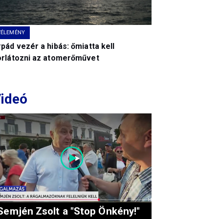
VÉLEMÉNY
pád vezér a hibás: őmiatta kell
orlátozni az atomerőművet
ideó
Semjén Zsolt a "Stop Önkény!"