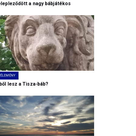
elepleződött a nagy bábjátékos
VÉLEMÉNY
ből lesz a Tisza-báb?