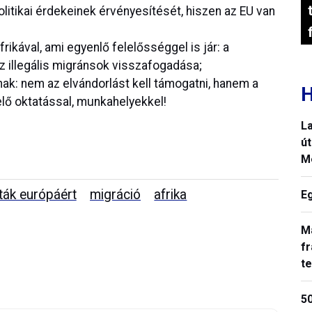
litikai érdekeinek érvényesítését, hiszen az EU van
ikával, ami egyenlő felelősséggel is jár: a
az illegális migránsok visszafogadása;
nak: nem az elvándorlást kell támogatni, hanem a
H
lő oktatással, munkahelyekkel!
La
út
M
ták európáért
migráció
afrika
E
M
fr
t
50