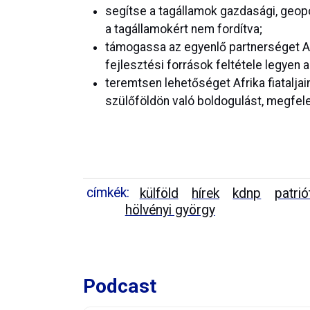
segítse a tagállamok gazdasági, geopo
a tagállamokért nem fordítva;
támogassa az egyenlő partnerséget Afr
fejlesztési források feltétele legyen 
teremtsen lehetőséget Afrika fiataljai
szülőföldön való boldogulást, megfele
címkék:
külföld
hírek
kdnp
patrió
hölvényi györgy
Podcast