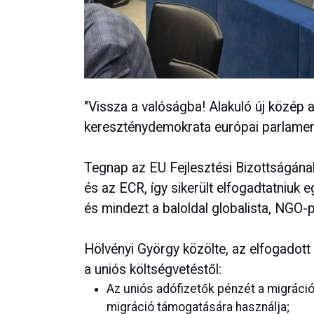
"Vissza a valóságba! Alakuló új közép a
kereszténydemokrata európai parlament
Tegnap az EU Fejlesztési Bizottságána
és az ECR, így sikerült elfogadtatniuk
és mindezt a baloldal globalista, NGO-p
Hölvényi György közölte, az elfogadot
a uniós költségvetéstől:
Az uniós adófizetők pénzét a migráció 
migráció támogatására használja;