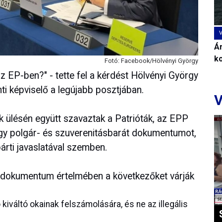
Ár
k
Fotó: Facebook/Hölvényi György
z EP-ben?" - tette fel a kérdést Hölvényi György
i képviselő a legújabb posztjában.
V
k ülésén együtt szavaztak a Patrióták, az EPP
 egy polgár- és szuverenitásbarát dokumentumot,
árti javaslatával szemben.
t dokumentum értelmében a következőket várják
kiváltó okainak felszámolására, és ne az illegális