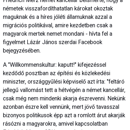
Friedrich Merz német kancellár beismerte, hogy a
németek visszafordíthatatlan károkat okoztak
maguknak és a híres jóléti államuknak azzal a
migrációs politikával, amire kezdetben csak a
magyarok mertek nemet mondani - hívta fel a
figyelmet Lázár János szerdai Facebook
bejegyzésében.
A "Willkommenskultur: kaputt!" kifejezéssel
kezdődő posztban az építési és közlekedési
miniszter, országgyűlési képviselő azt írta: "feltáró
jellegű vallomást tett a hétvégén a német kancellár,
csak még nem mindenki akarja észrevenni. Nekünk
azonban észre kell vennünk, mert jövő tavasszal
bizonyos politikusok épp azt a romlott árut akarják
rásózni a magyarokra, amivel kapcsolatban