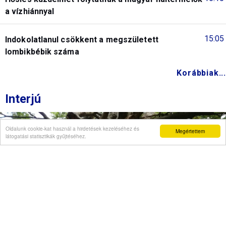
a vízhiánnyal
15:05
Indokolatlanul csökkent a megszületett
lombikbébik száma
Korábbiak...
Interjú
Oldalunk cookie-kat használ a hirdetések kezeléséhez és
Megértettem
látogatási statisztikák gyűjtéséhez.