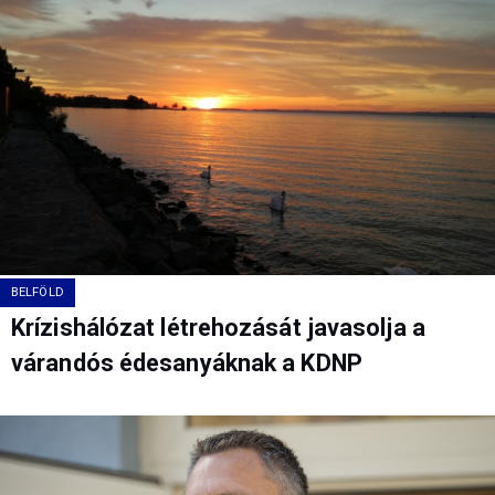
BELFÖLD
Krízishálózat létrehozását javasolja a
várandós édesanyáknak a KDNP