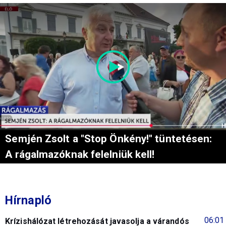
Semjén Zsolt a "Stop Önkény!" tüntetésen:
A rágalmazóknak felelniük kell!
Hírnapló
06:01
Krízishálózat létrehozását javasolja a várandós