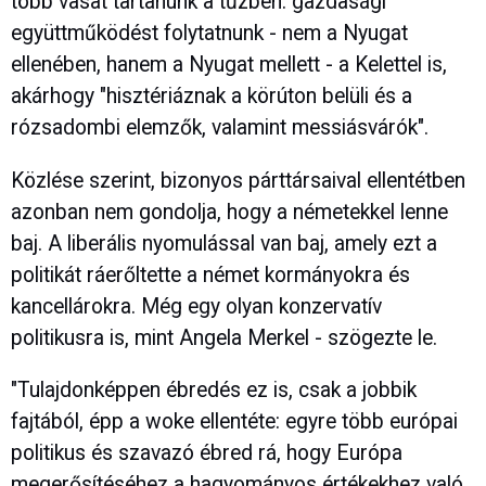
több vasat tartanunk a tűzben: gazdasági
együttműködést folytatnunk - nem a Nyugat
ellenében, hanem a Nyugat mellett - a Kelettel is,
akárhogy "hisztériáznak a körúton belüli és a
rózsadombi elemzők, valamint messiásvárók".
Közlése szerint, bizonyos párttársaival ellentétben
azonban nem gondolja, hogy a németekkel lenne
baj. A liberális nyomulással van baj, amely ezt a
politikát ráerőltette a német kormányokra és
kancellárokra. Még egy olyan konzervatív
politikusra is, mint Angela Merkel - szögezte le.
"Tulajdonképpen ébredés ez is, csak a jobbik
fajtából, épp a woke ellentéte: egyre több európai
politikus és szavazó ébred rá, hogy Európa
megerősítéséhez a hagyományos értékekhez való