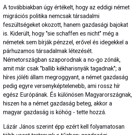
A továbbiakban úgy értékelt, hogy az eddigi német
migrációs politika nemcsak társadalmi
feszültségeket okozott, hanem gazdasági bajokat
is. Kiderült, hogy "sie schaffen es nicht" még a
németek sem bírják pénzzel, erővel és idegekkel a
párhuzamos társadalmak létezését.
Németországban szaporodnak a no-go zónák,
amit már csak "ballib kékharisnyák tagadnak"; a
híres jóléti állam megroggyant, a német gazdaság
pedig egyre versenyképtelenebb, ami rossz hír
egész Európának. És különösen Magyarországnak,
hiszen ha a német gazdaság beteg, akkor a
magyar gazdaság is köhög - tette hozzá.
Lázár János szerint épp ezért kell folyamatosan