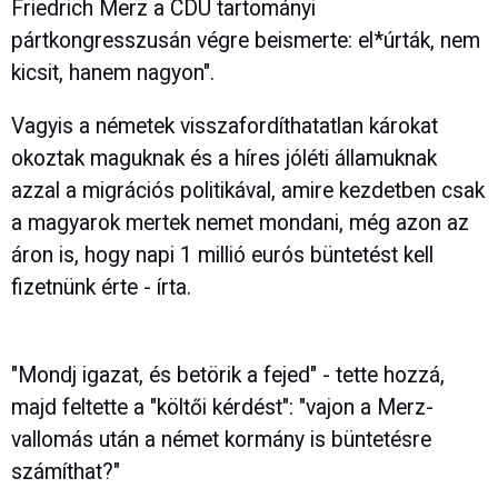
Friedrich Merz a CDU tartományi
pártkongresszusán végre beismerte: el*úrták, nem
kicsit, hanem nagyon".
Vagyis a németek visszafordíthatatlan károkat
okoztak maguknak és a híres jóléti államuknak
azzal a migrációs politikával, amire kezdetben csak
a magyarok mertek nemet mondani, még azon az
áron is, hogy napi 1 millió eurós büntetést kell
fizetnünk érte - írta.
"Mondj igazat, és betörik a fejed" - tette hozzá,
majd feltette a "költői kérdést": "vajon a Merz-
vallomás után a német kormány is büntetésre
számíthat?"