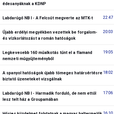
édesanyáknak a KDNP
22:47
Labdarúgó NB I - A Felcsút megverte az MTK-t
20:03
Újabb erdélyi megyékben vezettek be forgalom-
és vízkorlátozást a román hatóságok
19:05
Legkevesebb 160 műalkotás tűnt el a flamand
nemzeti műgyűjteményből
18:02
A spanyol hatóságok újabb tömeges határsértésre
biztató üzeneteket vizsgálnak
17:06
Labdarúgó NB I - Harmadik forduló, de nem ettől
lesz telt ház a Groupamában
16:10
Hősies küzdelmet folytatnak a magyar haltermelők