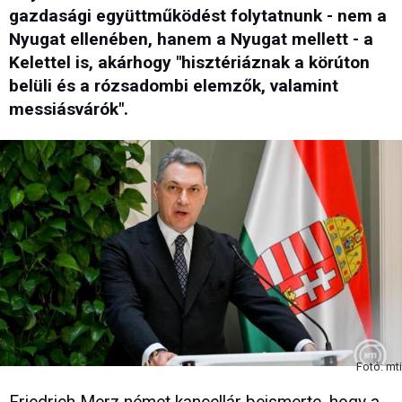
gazdasági együttműködést folytatnunk - nem a
Nyugat ellenében, hanem a Nyugat mellett - a
Kelettel is, akárhogy "hisztériáznak a körúton
belüli és a rózsadombi elemzők, valamint
messiásvárók".
Fotó: mti