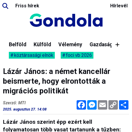
Friss hírek
Hírlevél
Belföld
Külföld
Vélemény
Gazdaság
köztársasági elnök
foci vb 2026
Lázár János: a német kancellár
beismerte, hogy elrontották a
migrációs politikát
Facebook
Messenger
Email
Copy
M
Szerző: MTI
Link
2025. augusztus 27. 14:08
Lázár János szerint épp ezért kell
folyamatosan több vasat tartanunk a tűzben: