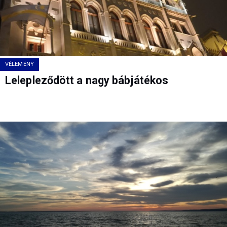
VÉLEMÉNY
Lelepleződött a nagy bábjátékos