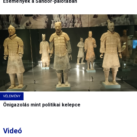
Események a Sándor-palotában
VÉLEMÉNY
Önigazolás mint politikai kelepce
Videó