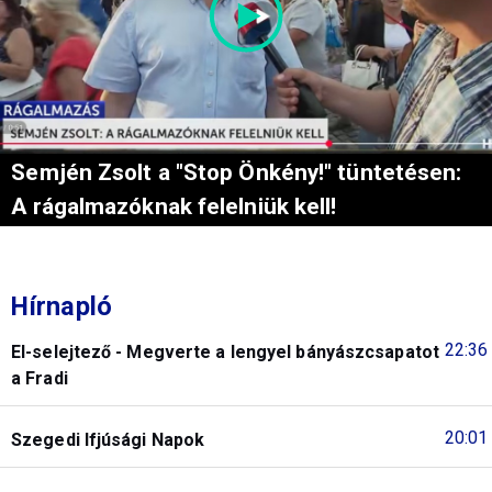
Semjén Zsolt a "Stop Önkény!" tüntetésen:
A rágalmazóknak felelniük kell!
Hírnapló
22:36
El-selejtező - Megverte a lengyel bányászcsapatot
a Fradi
20:01
Szegedi Ifjúsági Napok