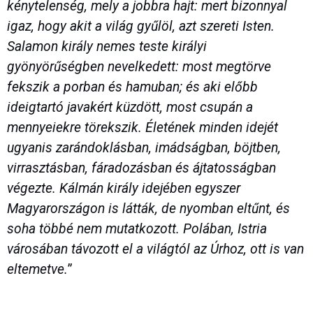
kénytelenség, mely a jobbra hajt: mert bizonnyal
igaz, hogy akit a világ gyűlöl, azt szereti Isten.
Salamon király nemes teste királyi
gyönyörűségben nevelkedett: most megtörve
fekszik a porban és hamuban; és aki előbb
ideigtartó javakért küzdött, most csupán a
mennyeiekre törekszik. Életének minden idejét
ugyanis zarándoklásban, imádságban, böjtben,
virrasztásban, fáradozásban és ájtatosságban
végezte. Kálmán király idejében egyszer
Magyarországon is látták, de nyomban eltűnt, és
soha többé nem mutatkozott. Polában, Istria
városában távozott el a világtól az Úrhoz, ott is van
eltemetve.
”