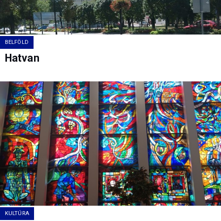
BELFÖLD
Hatvan
KULTÚRA