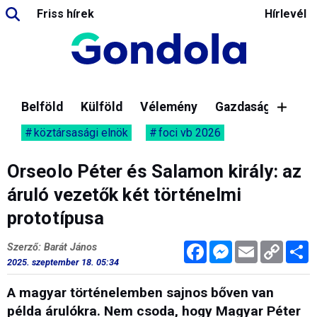
Friss hírek
Hírlevél
Belföld
Külföld
Vélemény
Gazdaság
köztársasági elnök
foci vb 2026
Orseolo Péter és Salamon király: az
áruló vezetők két történelmi
prototípusa
Facebook
Messenger
Email
Copy
M
Szerző: Barát János
Link
2025. szeptember 18. 05:34
A magyar történelemben sajnos bőven van
példa árulókra. Nem csoda, hogy Magyar Péter