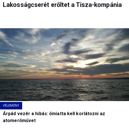
Lakosságcserét erőltet a Tisza-kompánia
VÉLEMÉNY
Árpád vezér a hibás: őmiatta kell korlátozni az
atomerőművet