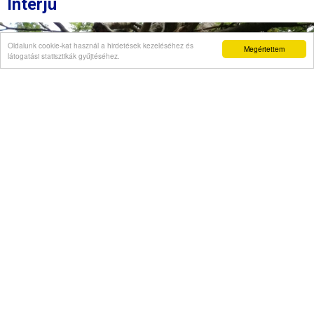
Interjú
Oldalunk cookie-kat használ a hirdetések kezeléséhez és
Megértettem
látogatási statisztikák gyűjtéséhez.
Véleményvállalat is jelezte, hogy szellemi
beszűkülést tapasztal
Napi abszurd