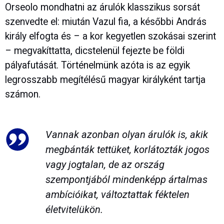
Orseolo mondhatni az árulók klasszikus sorsát
szenvedte el: miután Vazul fia, a későbbi András
király elfogta és – a kor kegyetlen szokásai szerint
– megvakíttatta, dicstelenül fejezte be földi
pályafutását. Történelmünk azóta is az egyik
legrosszabb megítélésű magyar királyként tartja
számon.
Vannak azonban olyan árulók is, akik
megbánták tettüket, korlátozták jogos
vagy jogtalan, de az ország
szempontjából mindenképp ártalmas
ambícióikat, változtattak féktelen
életvitelükön.