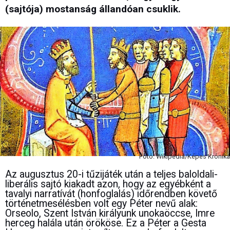
(sajtója) mostanság állandóan csuklik.
Fotó: Wikipédia/Képes Krónika
Az augusztus 20-i tűzijáték után a teljes baloldali-
liberális sajtó kiakadt azon, hogy az egyébként a
tavalyi narratívát (honfoglalás) időrendben követő
történetmesélésben volt egy Péter nevű alak:
Orseolo, Szent István királyunk unokaöccse, Imre
herceg halála után örököse. Ez a Péter a Gesta