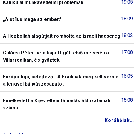
19:05
Kánikulai munkavédelmi problémák
18:09
„A stílus maga az ember.”
18:02
A Hezbollah alagútjait rombolta az izraeli hadsereg
17:08
Gulácsi Péter nem kapott gólt első meccsén a
Villarrealban, és győztek
16:05
Európa-liga, selejtező - A Fradinak meg kell vernie
a lengyel bányászcsapatot
15:08
Emelkedett a Kijev elleni támadás áldozatainak
száma
Korábbiak...