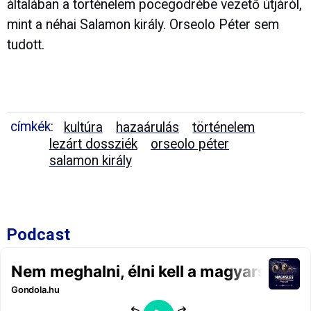
általában a történelem pöcegödrébe vezető útjáról,
mint a néhai Salamon király. Orseolo Péter sem
tudott.
címkék:
kultúra
hazaárulás
történelem
lezárt dossziék
orseolo péter
salamon király
Podcast