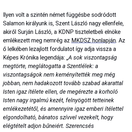
Ilyen volt a szintén német függésbe sodródott
Salamon királyunk is, Szent László nagy ellenfele,
akiről Surján László, a KDNP tiszteletbeli elnöke
emlékezett meg nemrég az
MKDSZ honlapján
. Az
ő lelkében lezajlott fordulatot így adja vissza a
Képes Krónika legendája: „
A sok viszontagság
megtörte, meglátogatta a Szentlélek: a
viszontagságok nem keményítették meg még
jobban, nem hadakozott tovább szabad akarattal
Isten igaz ítélete ellen, de megérezte a korholó
Isten nagy irgalmú kezét, felnyögött tetteinek
emlékezetétől, és amennyire igaz emberi ítélettel
elgondolható, bánatos szívvel vezekelt, hogy
elégtételt adjon bűneiért. Szerencsés