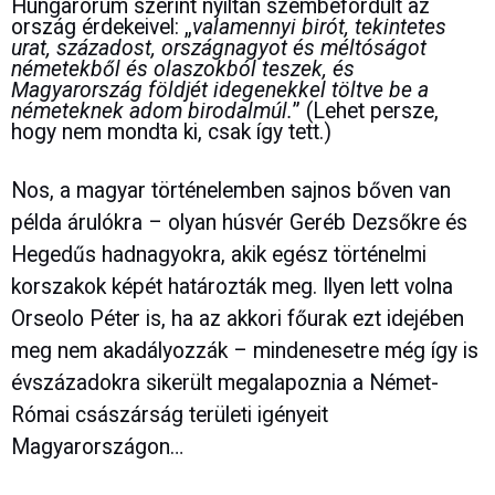
Hungarorum szerint nyíltan szembefordult az
ország érdekeivel: „
valamennyi birót, tekintetes
urat, századost, országnagyot és méltóságot
németekből és olaszokból teszek, és
Magyarország földjét idegenekkel töltve be a
németeknek adom birodalmúl.
” (Lehet persze,
hogy nem mondta ki, csak így tett.)
Nos, a magyar történelemben sajnos bőven van
példa árulókra – olyan húsvér Geréb Dezsőkre és
Hegedűs hadnagyokra, akik egész történelmi
korszakok képét határozták meg. Ilyen lett volna
Orseolo Péter is, ha az akkori főurak ezt idejében
meg nem akadályozzák – mindenesetre még így is
évszázadokra sikerült megalapoznia a Német-
Római császárság területi igényeit
Magyarországon…