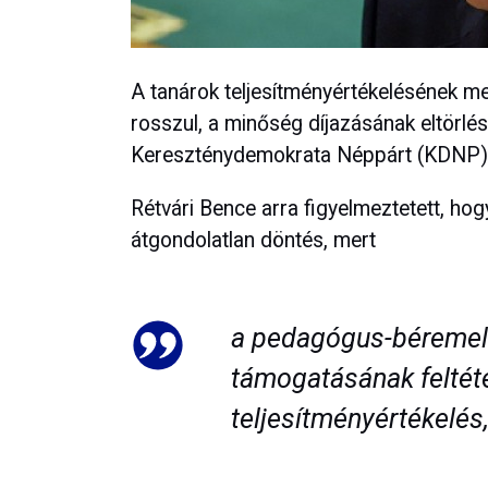
A tanárok teljesítményértékelésének m
rosszul, a minőség díjazásának eltörlés
Kereszténydemokrata Néppárt (KDNP) f
Rétvári Bence arra figyelmeztetett, hog
átgondolatlan döntés, mert
a pedagógus-béremel
támogatásának feltéte
teljesítményértékelés,