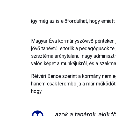
így még az is előfordulhat, hogy emiatt v
Magyar Éva kormányszóvivő pénteken je
jövő tanévtől eltörlik a pedagógusok tel
szisztéma aránytalanul nagy adminiszt
valós képet a munkájukról, és a szakma
Rétvári Bence szerint a kormány nem e
hanem csak lerombolja a már működőt. 
hogy
azok a tanárok, akik t