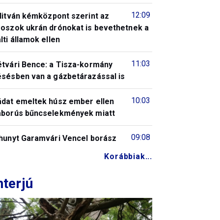
12:09
litván kémközpont szerint az
roszok ukrán drónokat is bevethetnek a
lti államok ellen
11:03
étvári Bence: a Tisza-kormány
ésésben van a gázbetárazással is
10:03
ádat emeltek húsz ember ellen
áborús bűncselekmények miatt
09:08
lhunyt Garamvári Vencel borász
Korábbiak...
nterjú