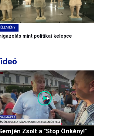
VÉLEMÉNY
igazolás mint politikai kelepce
ideó
Semjén Zsolt a "Stop Önkény!"