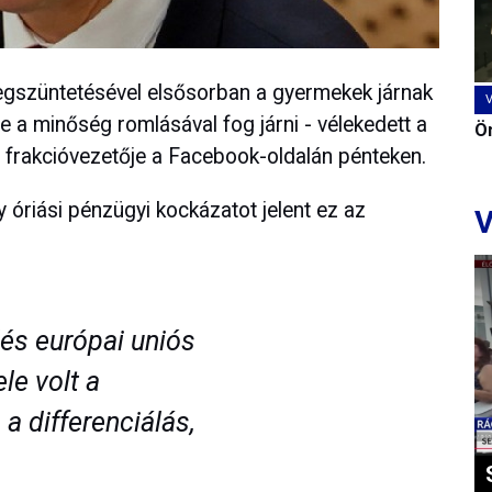
egszüntetésével elsősorban a gyermekek járnak
e a minőség romlásával fog járni - vélekedett a
Ön
rakcióvezetője a Facebook-oldalán pénteken.
y óriási pénzügyi kockázatot jelent ez az
V
és európai uniós
le volt a
 a differenciálás,