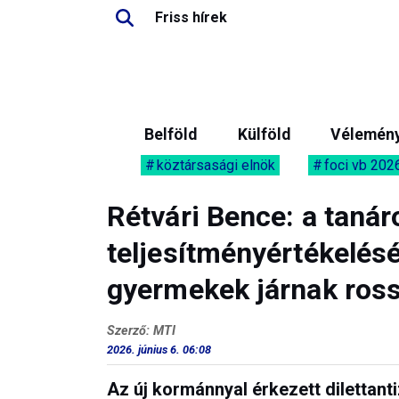
Friss hírek
Belföld
Külföld
Vélemén
köztársasági elnök
foci vb 202
Rétvári Bence: a tanár
teljesítményértékelés
gyermekek járnak ross
Szerző: MTI
2026. június 6. 06:08
Az új kormánnyal érkezett dilettant