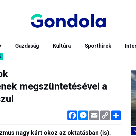
y
Gazdaság
Kultúra
Sporthírek
Inte
6
ok
ének megszüntetésével a
zul
Facebook
Messenger
Email
Copy
Megos
Link
izmus nagy kárt okoz az oktatásban (is).