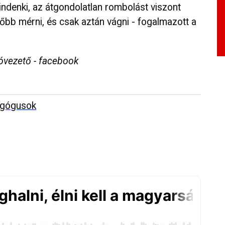
ndenki, az átgondolatlan rombolást viszont
őbb mérni, és csak aztán vágni - fogalmazott a
óvezető - facebook
gógusok