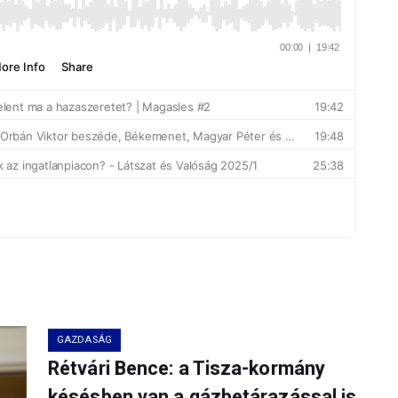
GAZDASÁG
Rétvári Bence: a Tisza-kormány
késésben van a gázbetárazással is