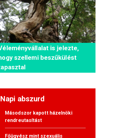
Véleményvállalat is jelezte,
hogy szellemi beszűkülést
tapasztal
Napi abszurd
Másodszor kapott házelnöki
rendreutasítást
Főügyész mint szexuális