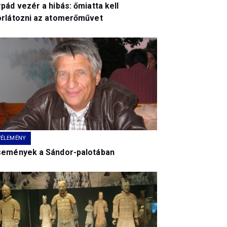
pád vezér a hibás: őmiatta kell
orlátozni az atomerőművet
VÉLEMÉNY
semények a Sándor-palotában