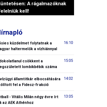
tüntetésen: A rágalmazóknak
felelniük kell!
írnapló
16:10
ősies küzdelmet folytatnak a
gyar haltermelők a vízhiánnyal
15:05
dokolatlanul csökkent a
egszületett lombikbébik száma
14:02
vízügyi államtitkár elbocsátására
ólított fel a Fidesz-frakció
13:05
tball - Vitális Milán négy évre írt
lá az AEK Athénhoz