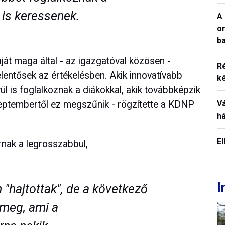
is keressenek.
A 
o
ba
aját maga által - az igazgatóval közösen -
R
jelentősek az értékelésben. Akik innovatívabb
k
ül is foglalkoznak a diákokkal, akik továbbképzik
V
zeptembertől ez megszűnik - rögzítette a KDNP
h
E
rnak a legrosszabbul,
I
 "hajtottak", de a következő
meg, ami a