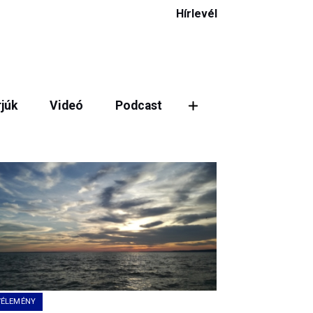
Hírlevél
rjúk
Videó
Podcast
ztás
VÉLEMÉNY