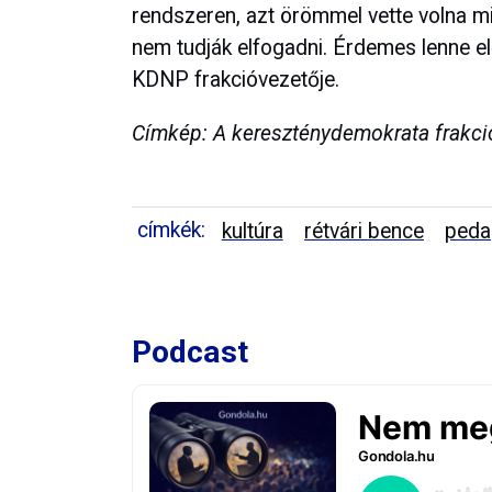
rendszeren, azt örömmel vette volna mi
nem tudják elfogadni. Érdemes lenne el
KDNP frakcióvezetője.
Címkép: A kereszténydemokrata frakci
címkék:
kultúra
rétvári bence
peda
Podcast