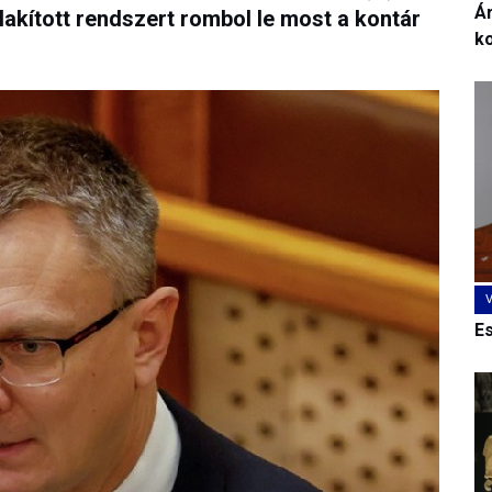
Ár
akított rendszert rombol le most a kontár
k
E