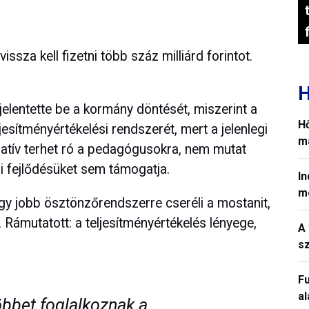
issza kell fizetni több száz milliárd forintot.
H
lentette be a kormány döntését, miszerint a
H
jesítményértékelési rendszerét, mert a jelenlegi
ma
ratív terhet ró a pedagógusokra, nem mutat
i fejlődésüket sem támogatja.
In
m
gy jobb ösztönzőrendszerre cseréli a mostanit,
Rámutatott: a teljesítményértékelés lényege,
A 
sz
Fu
a
öbbet foglalkoznak a