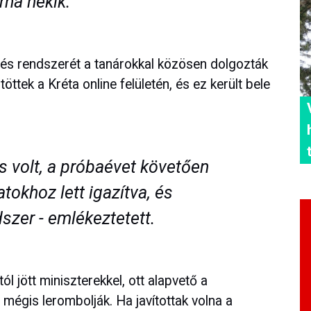
rna nekik.
kelés rendszerét a tanárokkal közösen dolgozták
öttek a Kréta online felületén, és ez került bele
 volt, a próbaévet követően
atokhoz lett igazítva, és
szer - emlékeztetett.
l jött miniszterekkel, ott alapvető a
 mégis lerombolják. Ha javítottak volna a