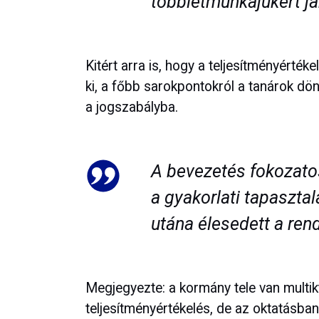
többletmunkájukért já
Kitért arra is, hogy a teljesítményérté
ki, a főbb sarokpontokról a tanárok dönt
a jogszabályba.
A bevezetés fokozatos
a gyakorlati tapasztal
utána élesedett a rend
Megjegyezte: a kormány tele van multiktó
teljesítményértékelés, de az oktatásban