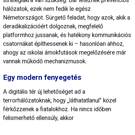
stratégiákra van szükség. Bár léteznek prevenciós
hálózatok, ezek nem fedik le egész
Németországot. Sürgető feladat, hogy azok, akik a
deradikalizációért dolgoznak, megfelelő
platformhoz jussanak, és hatékony kommunikációs
csatornákat építhessenek ki – hasonlóan ahhoz,
ahogy az iskolai ámokfutások megelőzésére már
vannak működő mechanizmusok.
Egy modern fenyegetés
A digitális tér új lehetőséget ad a
terrorhálózatoknak, hogy „láthatatlanul” közel
férkőzzenek a fiatalokhoz. Ha nincs időben
felismerhető ellensúly, akkor