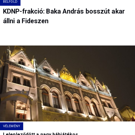
BELFÖLD
KDNP-frakció: Baka András bosszút akar
állni a Fideszen
VÉLEMÉNY
Lelepleződött a nagy bábjátékos