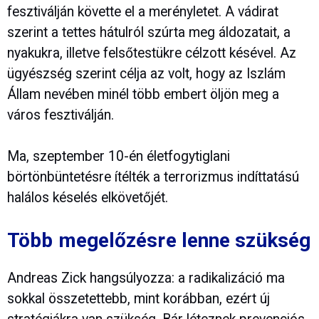
fesztiválján követte el a merényletet. A vádirat
szerint a tettes hátulról szúrta meg áldozatait, a
nyakukra, illetve felsőtestükre célzott késével. Az
ügyészség szerint célja az volt, hogy az Iszlám
Állam nevében minél több embert öljön meg a
város fesztiválján.
Ma, szeptember 10-én életfogytiglani
börtönbüntetésre ítélték a terrorizmus indíttatású
halálos késelés elkövetőjét.
Több megelőzésre lenne szükség
Andreas Zick hangsúlyozza: a radikalizáció ma
sokkal összetettebb, mint korábban, ezért új