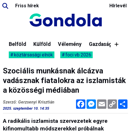
Friss hírek
Hírlevél
Belföld
Külföld
Vélemény
Gazdaság
köztársasági elnök
foci vb 2026
Szociális munkásnak álcázva
vadásznak fiatalokra az iszlamisták
a közösségi médiában
Facebook
Messenger
Email
Copy
M
Szerző: Gerzsenyi Krisztián
Link
2025. szeptember 10. 14:35
A radikális iszlamista szervezetek egyre
kifinomultabb módszerekkel próbálnak