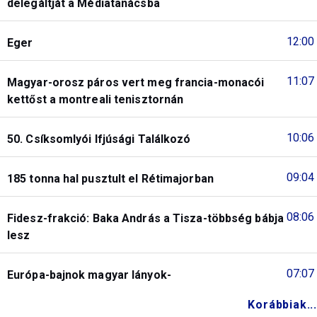
delegáltját a Médiatanácsba
12:00
Eger
11:07
Magyar-orosz páros vert meg francia-monacói
kettőst a montreali tenisztornán
10:06
50. Csíksomlyói Ifjúsági Találkozó
09:04
185 tonna hal pusztult el Rétimajorban
08:06
Fidesz-frakció: Baka András a Tisza-többség bábja
lesz
07:07
Európa-bajnok magyar lányok-
Korábbiak...