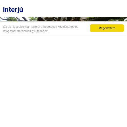
Interjú
Oldalunk cookie-kat használ a hirdetések kezeléséhez és
Megértettem
látogatási statisztikák gyűjtéséhez.
Véleményvállalat is jelezte, hogy szellemi
beszűkülést tapasztal