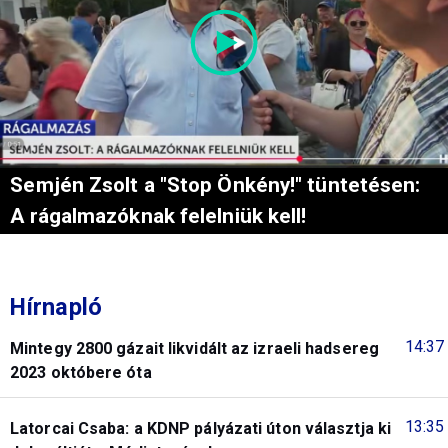
Semjén Zsolt a "Stop Önkény!" tüntetésen:
A rágalmazóknak felelniük kell!
Hírnapló
14:37
Mintegy 2800 gázait likvidált az izraeli hadsereg
2023 októbere óta
13:35
Latorcai Csaba: a KDNP pályázati úton választja ki