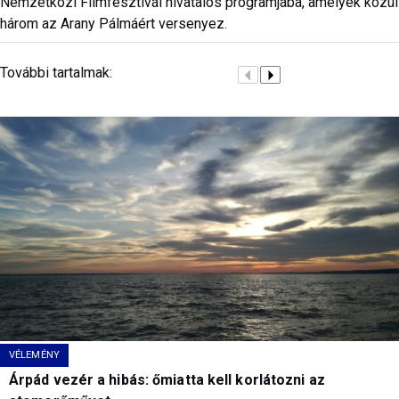
Nemzetközi Filmfesztivál hivatalos programjába, amelyek közül
három az Arany Pálmáért versenyez.
További tartalmak:
VÉLEMÉNY
Árpád vezér a hibás: őmiatta kell korlátozni az