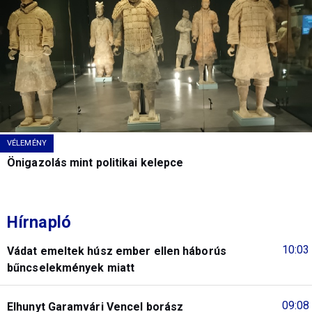
VÉLEMÉNY
Önigazolás mint politikai kelepce
Hírnapló
10:03
Vádat emeltek húsz ember ellen háborús
bűncselekmények miatt
09:08
Elhunyt Garamvári Vencel borász