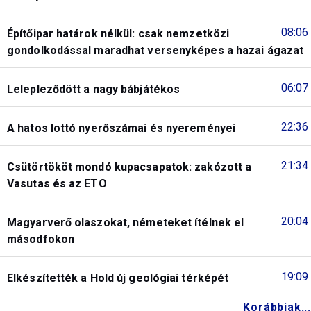
08:06
Építőipar határok nélkül: csak nemzetközi
gondolkodással maradhat versenyképes a hazai ágazat
06:07
Lelepleződött a nagy bábjátékos
22:36
A hatos lottó nyerőszámai és nyereményei
21:34
Csütörtököt mondó kupacsapatok: zakózott a
Vasutas és az ETO
20:04
Magyarverő olaszokat, németeket ítélnek el
másodfokon
19:09
Elkészítették a Hold új geológiai térképét
Korábbiak...