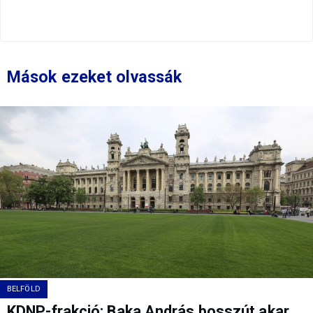
Mások ezeket olvassák
BELFÖLD
KDNP-frakció: Baka András bosszút akar