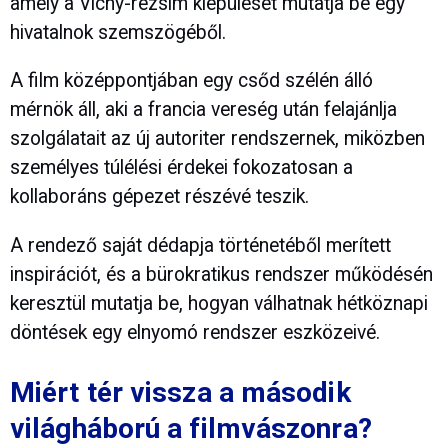
amely a Vichy-rezsim kiépülését mutatja be egy
hivatalnok szemszögéből.
A film középpontjában egy csőd szélén álló
mérnök áll, aki a francia vereség után felajánlja
szolgálatait az új autoriter rendszernek, miközben
személyes túlélési érdekei fokozatosan a
kollaboráns gépezet részévé teszik.
A rendező saját dédapja történetéből merített
inspirációt, és a bürokratikus rendszer működésén
keresztül mutatja be, hogyan válhatnak hétköznapi
döntések egy elnyomó rendszer eszközeivé.
Miért tér vissza a második
világháború a filmvászonra?