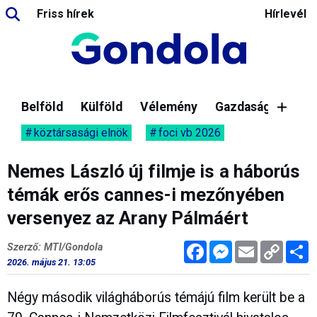
Friss hírek
Hírlevél
Belföld
Külföld
Vélemény
Gazdaság
köztársasági elnök
foci vb 2026
Nemes László új filmje is a háborús
témák erős cannes-i mezőnyében
versenyez az Arany Pálmáért
Facebook
Messenger
Email
Copy
M
Szerző: MTI/Gondola
Link
2026. május 21. 13:05
Négy második világháborús témájú film került be a