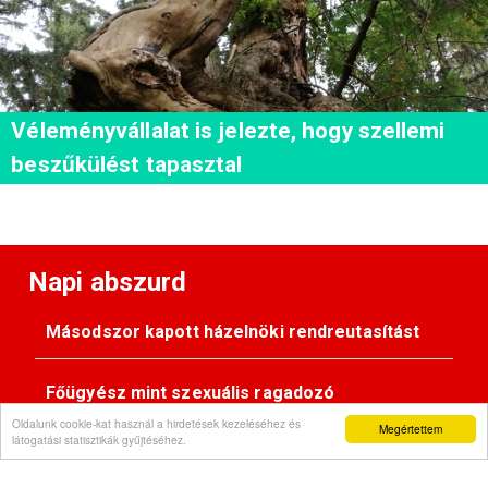
Véleményvállalat is jelezte, hogy szellemi
beszűkülést tapasztal
Napi abszurd
Másodszor kapott házelnöki rendreutasítást
Főügyész mint szexuális ragadozó
Oldalunk cookie-kat használ a hirdetések kezeléséhez és
Megértettem
látogatási statisztikák gyűjtéséhez.
Pimasz önkényúr