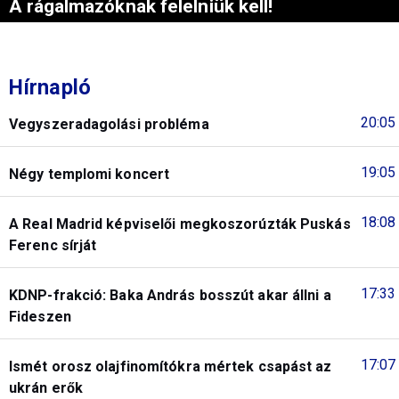
A rágalmazóknak felelniük kell!
Hírnapló
20:05
Vegyszeradagolási probléma
19:05
Négy templomi koncert
18:08
A Real Madrid képviselői megkoszorúzták Puskás
Ferenc sírját
17:33
KDNP-frakció: Baka András bosszút akar állni a
Fideszen
17:07
Ismét orosz olajfinomítókra mértek csapást az
ukrán erők