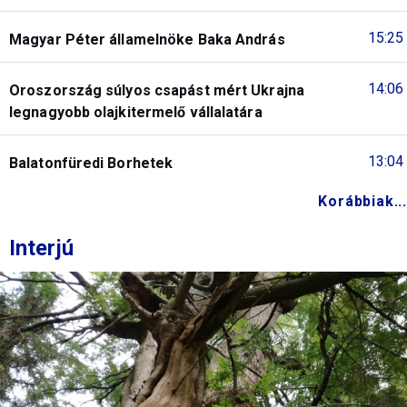
15:25
Magyar Péter államelnöke Baka András
14:06
Oroszország súlyos csapást mért Ukrajna
legnagyobb olajkitermelő vállalatára
13:04
Balatonfüredi Borhetek
Korábbiak...
Interjú