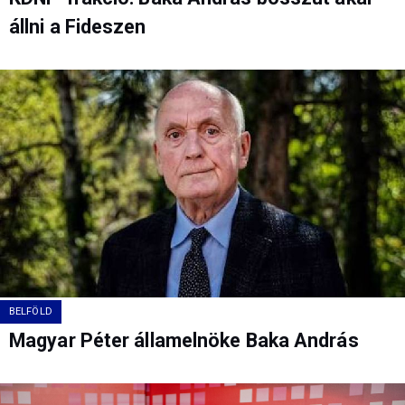
állni a Fideszen
BELFÖLD
Magyar Péter államelnöke Baka András