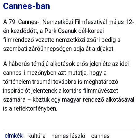
Cannes-ban
A 79. Cannes-i Nemzetközi Filmfesztivál május 12-
én kezdődött, a Park Csanuk dél-koreai
filmrendező vezette nemzetközi zsűri pedig a
szombati záróünnepségen adja át a díjakat.
A háborús témájú alkotások erős jelenléte az idei
cannes-i mezőnyben azt mutatja, hogy a
történelem traumái továbbra is meghatározó
inspirációt jelentenek a kortárs filmművészet
számára – köztük egy magyar rendező alkotásával
is a reflektorfényben.
címkék:
kultúra
nemes lászló
cannes