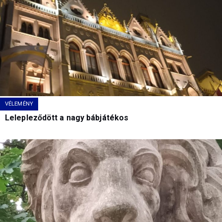
VÉLEMÉNY
Lelepleződött a nagy bábjátékos