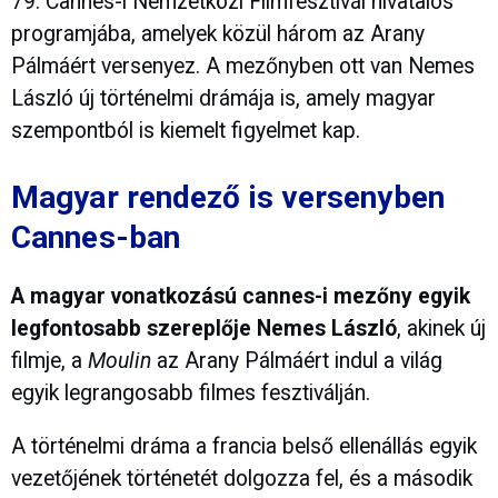
79. Cannes-i Nemzetközi Filmfesztivál hivatalos
programjába, amelyek közül három az Arany
Pálmáért versenyez. A mezőnyben ott van Nemes
László új történelmi drámája is, amely magyar
szempontból is kiemelt figyelmet kap.
Magyar rendező is versenyben
Cannes-ban
A magyar vonatkozású cannes-i mezőny egyik
legfontosabb szereplője Nemes László
, akinek új
filmje, a
Moulin
az Arany Pálmáért indul a világ
egyik legrangosabb filmes fesztiválján.
A történelmi dráma a francia belső ellenállás egyik
vezetőjének történetét dolgozza fel, és a második