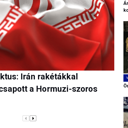
Ár
k
iktus: Irán rakétákkal
Ön
csapott a Hormuzi-szoros