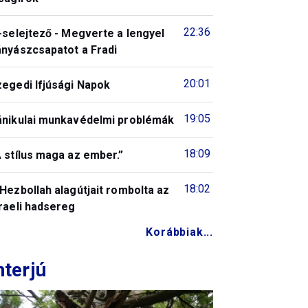
22:36
-selejtező - Megverte a lengyel
ányászcsapatot a Fradi
20:01
zegedi Ifjúsági Napok
19:05
ánikulai munkavédelmi problémák
18:09
 stílus maga az ember.”
18:02
Hezbollah alagútjait rombolta az
raeli hadsereg
Korábbiak...
nterjú