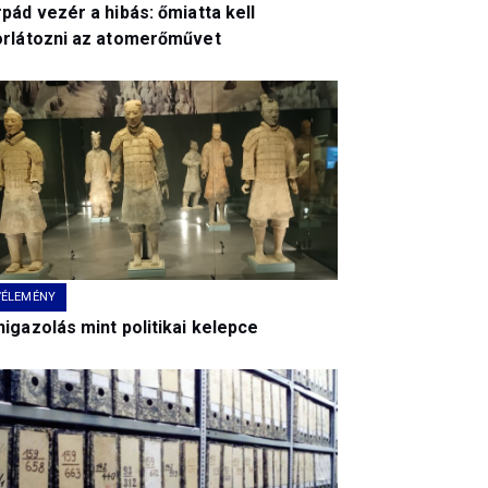
pád vezér a hibás: őmiatta kell
orlátozni az atomerőművet
VÉLEMÉNY
igazolás mint politikai kelepce