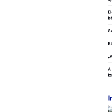
El
b
S
K
„A
A 
iz
I