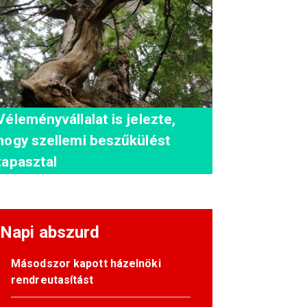
Véleményvállalat is jelezte,
hogy szellemi beszűkülést
tapasztal
Napi abszurd
Másodszor kapott házelnöki
rendreutasítást