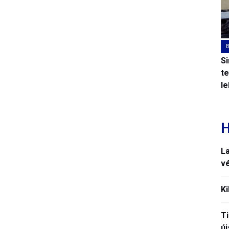
S
t
l
H
La
vé
Ki
T
új