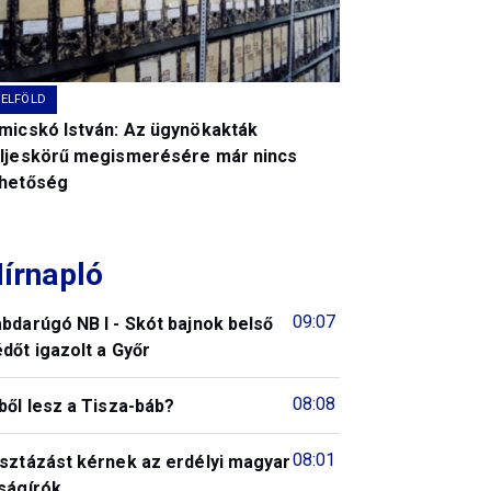
BELFÖLD
imicskó István: Az ügynökakták
eljeskörű megismerésére már nincs
ehetőség
írnapló
09:07
bdarúgó NB I - Skót bajnok belső
dőt igazolt a Győr
08:08
ből lesz a Tisza-báb?
08:01
isztázást kérnek az erdélyi magyar
ságírók