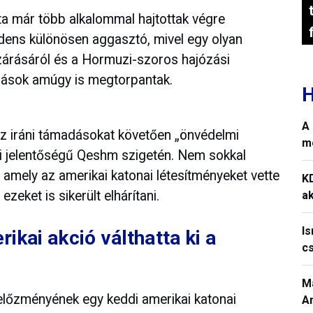
óta már több alkalommal hajtottak végre
dens különösen aggasztó, mivel egy olyan
ezárásáról és a Hormuzi-szoros hajózási
alások amúgy is megtorpantak.
H
A 
az iráni támadásokat követően „önvédelmi
m
ai jelentőségű Qeshm szigetén. Nem sokkal
 amely az amerikai katonai létesítményeket vette
K
zeket is sikerült elhárítani.
ak
I
rikai akció válthatta ki a
c
M
előzményének egy keddi amerikai katonai
A