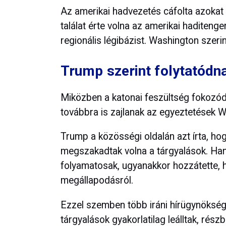
Az amerikai hadvezetés cáfolta azokat az
találat érte volna az amerikai haditeng
regionális légibázist. Washington szeri
Trump szerint folytatódn
Miközben a katonai feszültség fokozódik
továbbra is zajlanak az egyeztetések 
Trump a közösségi oldalán azt írta, hog
megszakadtak volna a tárgyalások. Han
folyamatosak, ugyanakkor hozzátette, h
megállapodásról.
Ezzel szemben több iráni hírügynökség
tárgyalások gyakorlatilag leálltak, rész