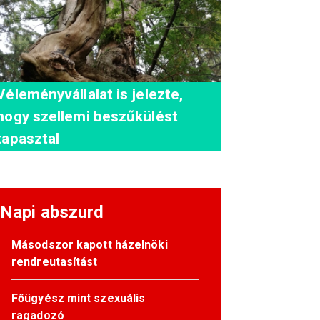
Véleményvállalat is jelezte,
hogy szellemi beszűkülést
tapasztal
Napi abszurd
Másodszor kapott házelnöki
rendreutasítást
Főügyész mint szexuális
ragadozó