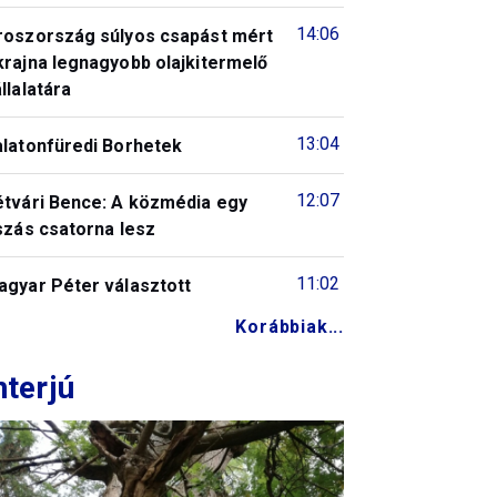
14:06
roszország súlyos csapást mért
krajna legnagyobb olajkitermelő
llalatára
13:04
alatonfüredi Borhetek
12:07
étvári Bence: A közmédia egy
szás csatorna lesz
11:02
agyar Péter választott
Korábbiak...
nterjú