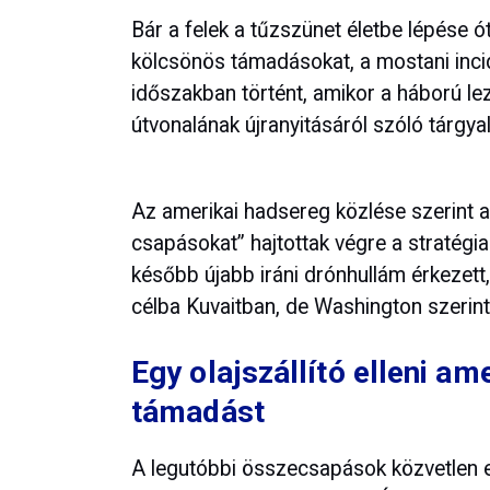
Bár a felek a tűzszünet életbe lépése 
kölcsönös támadásokat, a mostani inci
időszakban történt, amikor a háború l
útvonalának újranyitásáról szóló tárgy
Az amerikai hadsereg közlése szerint 
csapásokat” hajtottak végre a stratégi
később újabb iráni drónhullám érkezett,
célba Kuvaitban, de Washington szerint e
Egy olajszállító elleni ame
támadást
A legutóbbi összecsapások közvetlen 