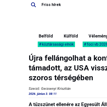
Friss hírek
Belföld
Külföld
Vélemén
köztársasági elnök
foci vb 202
Újra fellángolhat a kon
támadott, az USA viss
szoros térségében
Szerző: Gerzsenyi Krisztián
2026. június 3. 08:11
A tűzszünet ellenére az Egyesült Ál