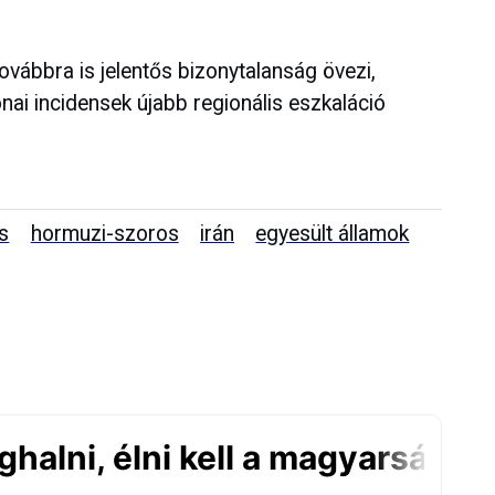
továbbra is jelentős bizonytalanság övezi,
ai incidensek újabb regionális eszkaláció
us
hormuzi-szoros
irán
egyesült államok