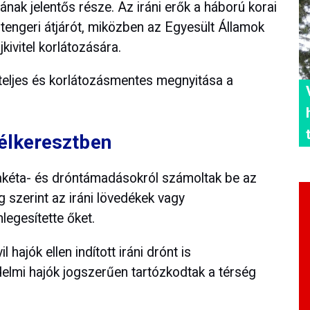
ának jelentős része. Az iráni erők a háború korai
tengeri átjárót, miközben az Egyesült Államok
jkivitel korlátozására.
 teljes és korlátozásmentes megnyitása a
célkeresztben
rakéta- és dróntámadásokról számoltak be az
 szerint az iráni lövedékek vagy
egesítette őket.
ajók ellen indított iráni drónt is
elmi hajók jogszerűen tartózkodtak a térség