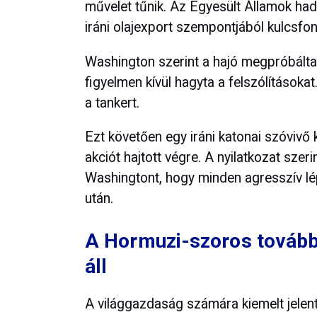
művelet tűnik. Az Egyesült Államok hade
iráni olajexport szempontjából kulcsfo
Washington szerint a hajó megpróbálta 
figyelmen kívül hagyta a felszólításokat
a tankert.
Ezt követően egy iráni katonai szóvivő
akciót hajtott végre. A nyilatkozat sze
Washingtont, hogy minden agresszív lé
után.
A Hormuzi-szoros továbbr
áll
A világgazdaság számára kiemelt jele