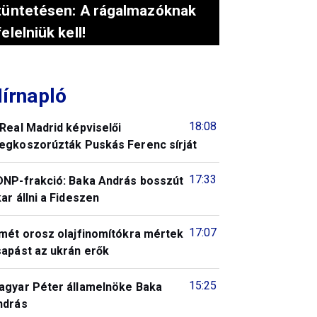
tüntetésen: A rágalmazóknak
felelniük kell!
írnapló
18:08
Real Madrid képviselői
egkoszorúzták Puskás Ferenc sírját
17:33
DNP-frakció: Baka András bosszút
ar állni a Fideszen
17:07
smét orosz olajfinomítókra mértek
sapást az ukrán erők
15:25
agyar Péter államelnöke Baka
ndrás