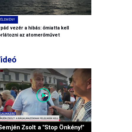
VÉLEMÉNY
pád vezér a hibás: őmiatta kell
orlátozni az atomerőművet
ideó
Semjén Zsolt a "Stop Önkény!"