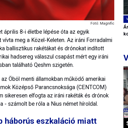
Fotó: Magnific
Ár
 április 8-i életbe lépése óta az egyik
k
vívta meg a Közel-Keleten. Az iráni Forradalmi
a ballisztikus rakétákat és drónokat indított
V
rikai hadsereg válaszul csapást mért egy iráni
sban található Qeshm szigetén.
i az Öböl menti államokban működő amerikai
 Államok Középső Parancsnoksága (CENTCOM)
em sikeresen elfogta az iráni rakéták és drónok
a - számolt be róla a Nius német híroldal.
 háborús eszkaláció miatt