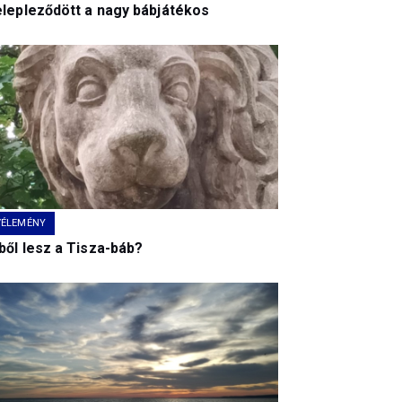
elepleződött a nagy bábjátékos
VÉLEMÉNY
ből lesz a Tisza-báb?