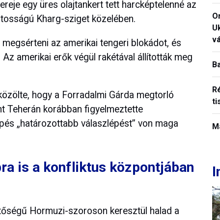
reje egy üres olajtankert tett harcképtelenné az
O
ntosságú Kharg-sziget közelében.
U
vá
megsérteni az amerikai tengeri blokádot, és
. Az amerikai erők végül rakétával állították meg
B
R
 közölte, hogy a Forradalmi Gárda megtorló
ti
rint Teherán korábban figyelmeztette
pés „határozottabb válaszlépést” von maga
M
a is a konfliktus központjában
I
ntőségű Hormuzi-szoroson keresztül halad a