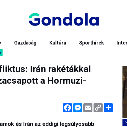
y
Gazdaság
Kultúra
Sporthírek
Inte
6
fliktus: Irán rakétákkal
zacsapott a Hormuzi-
Facebook
Messenger
Email
Copy
Megos
Link
lamok és Irán az eddigi legsúlyosabb