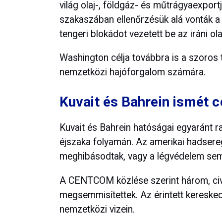
világ olaj-, földgáz- és műtrágyaexportj
szakaszában ellenőrzésük alá vonták a 
tengeri blokádot vezetett be az iráni ola
Washington célja továbbra is a szoros
nemzetközi hajóforgalom számára.
Kuvait és Bahrein ismét 
Kuvait és Bahrein hatóságai egyaránt 
éjszaka folyamán. Az amerikai hadsereg
meghibásodtak, vagy a légvédelem seml
A CENTCOM közlése szerint három, civil h
megsemmisítettek. Az érintett keresked
nemzetközi vizein.