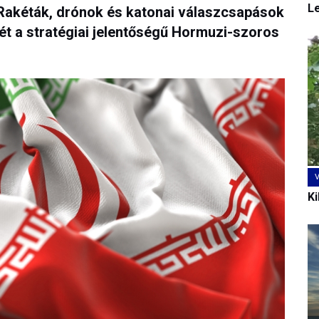
L
Rakéták, drónok és katonai válaszcsapások
ét a stratégiai jelentőségű Hormuzi-szoros
Ki