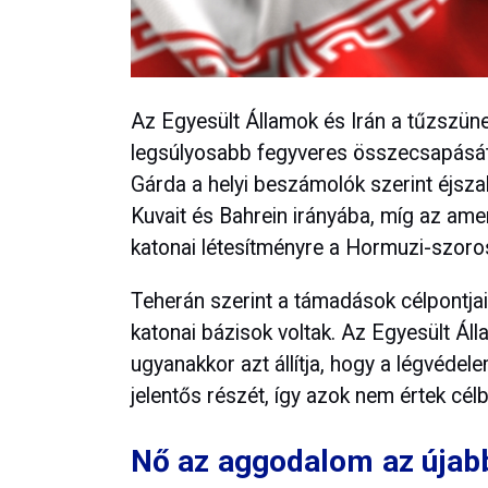
Az Egyesült Államok és Irán a tűzszünet
legsúlyosabb fegyveres összecsapását 
Gárda a helyi beszámolók szerint éjszak
Kuvait és Bahrein irányába, míg az ame
katonai létesítményre a Hormuzi-szoro
Teherán szerint a támadások célpontja
katonai bázisok voltak. Az Egyesült
ugyanakkor azt állítja, hogy a légvédel
jelentős részét, így azok nem értek célb
Nő az aggodalom az újabb