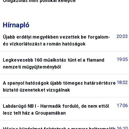
Önigazolás mint politikai kelepce
Hírnapló
20:03
Újabb erdélyi megyékben vezettek be forgalom-
és vízkorlátozást a román hatóságok
19:05
Legkevesebb 160 műalkotás tűnt el a flamand
nemzeti műgyűjteményből
18:02
A spanyol hatóságok újabb tömeges határsértésre
biztató üzeneteket vizsgálnak
17:06
Labdarúgó NB I - Harmadik forduló, de nem ettől
lesz telt ház a Groupamában
16:10