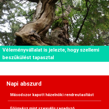
Véleményvállalat is jelezte, hogy szellemi
beszűkülést tapasztal
Napi abszurd
Másodszor kapott házelnöki rendreutasítást
Főügyész mint szexuális ragadozó