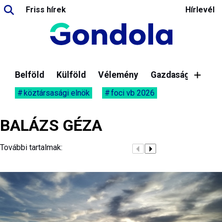
Friss hírek
Hírlevél
Belföld
Külföld
Vélemény
Gazdaság
köztársasági elnök
foci vb 2026
BALÁZS GÉZA
További tartalmak: