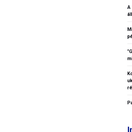
A 
á
M
p
"G
mi
K
uk
ré
P
I