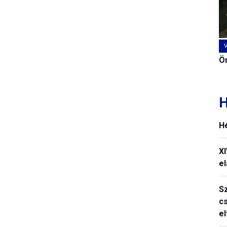
Ön
H
H
X
el
S
c
e