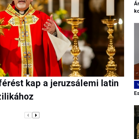
Ár
k
férést kap a jeruzsálemi latin
E
zilikához