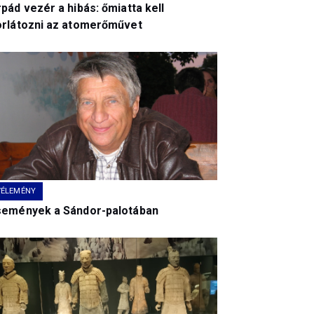
pád vezér a hibás: őmiatta kell
orlátozni az atomerőművet
VÉLEMÉNY
semények a Sándor-palotában