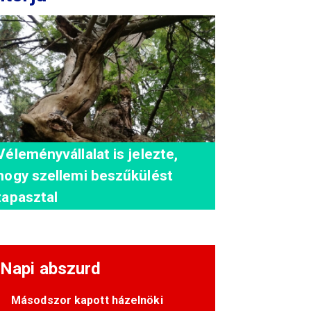
Véleményvállalat is jelezte,
hogy szellemi beszűkülést
tapasztal
Napi abszurd
Másodszor kapott házelnöki