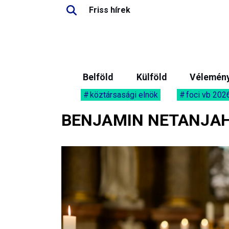
Friss hírek
Belföld
Külföld
Vélemén
köztársasági elnök
foci vb 202
BENJAMIN NETANJA