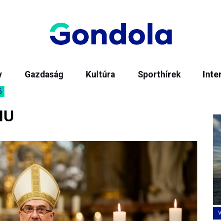
y
Gazdaság
Kultúra
Sporthírek
Inte
6
HU