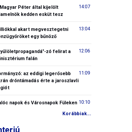
14:07
Magyar Péter által kijelölt
llamelnök kedden esküt tesz
13:04
illiókkal akart megvesztegetni
énzügyőröket egy bűnöző
12:06
yűlöletpropagandá"-zó felirat a
nisztérium falán
11:09
ormányzó: az eddigi legerősebb
rán dróntámadás érte a jaroszlavli
giót
10:10
alóc napok és Városnapok Füleken
Korábbiak...
nterjú