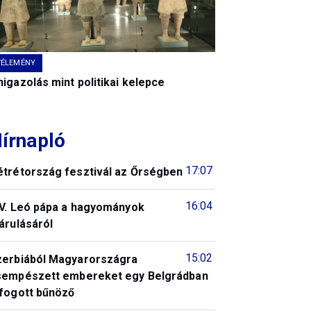
VÉLEMÉNY
igazolás mint politikai kelepce
írnapló
17:07
étrétország fesztivál az Őrségben
16:04
IV. Leó pápa a hagyományok
árulásáról
15:02
zerbiából Magyarországra
sempészett embereket egy Belgrádban
lfogott bűnöző