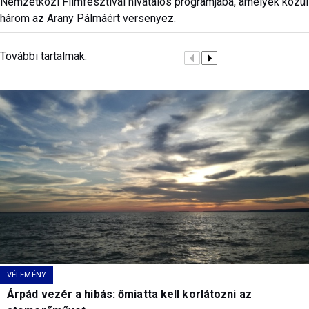
Nemzetközi Filmfesztivál hivatalos programjába, amelyek közül
három az Arany Pálmáért versenyez.
További tartalmak:
VÉLEMÉNY
Árpád vezér a hibás: őmiatta kell korlátozni az