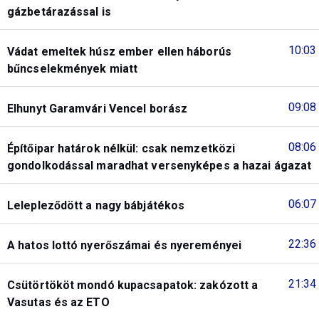
gázbetárazással is
10:03
Vádat emeltek húsz ember ellen háborús
bűncselekmények miatt
09:08
Elhunyt Garamvári Vencel borász
08:06
Építőipar határok nélkül: csak nemzetközi
gondolkodással maradhat versenyképes a hazai ágazat
06:07
Lelepleződött a nagy bábjátékos
22:36
A hatos lottó nyerőszámai és nyereményei
21:34
Csütörtököt mondó kupacsapatok: zakózott a
Vasutas és az ETO