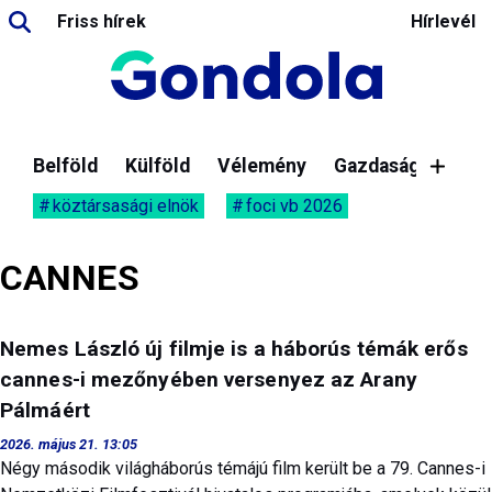
Friss hírek
Hírlevél
Belföld
Külföld
Vélemény
Gazdaság
köztársasági elnök
foci vb 2026
CANNES
Nemes László új filmje is a háborús témák erős
cannes-i mezőnyében versenyez az Arany
Pálmáért
2026. május 21. 13:05
Négy második világháborús témájú film került be a 79. Cannes-i