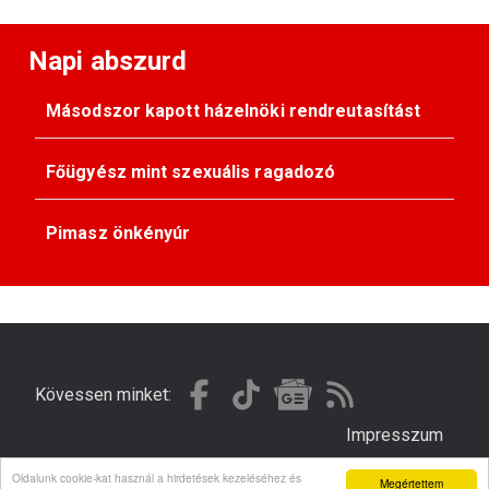
Napi abszurd
Másodszor kapott házelnöki rendreutasítást
Főügyész mint szexuális ragadozó
Pimasz önkényúr
Kövessen minket:
Impresszum
Oldalunk cookie-kat használ a hirdetések kezeléséhez és
Megértettem
© Gondola 2026 - Minden jog fenntartva