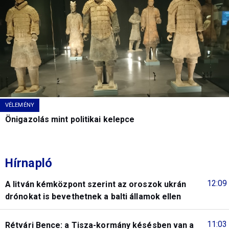
VÉLEMÉNY
Önigazolás mint politikai kelepce
Hírnapló
12:09
A litván kémközpont szerint az oroszok ukrán
drónokat is bevethetnek a balti államok ellen
11:03
Rétvári Bence: a Tisza-kormány késésben van a