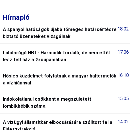
Hírnapló
18:02
A spanyol hatóságok újabb tömeges határsértésre
biztató üzeneteket vizsgálnak
17:06
Labdarúgó NB I - Harmadik forduló, de nem ettől
lesz telt ház a Groupamában
16:10
Hősies küzdelmet folytatnak a magyar haltermelők
a vízhiánnyal
15:05
Indokolatlanul csökkent a megszületett
lombikbébik száma
14:02
A vízügyi államtitkár elbocsátására szólított fel a
Fidesz-frakció