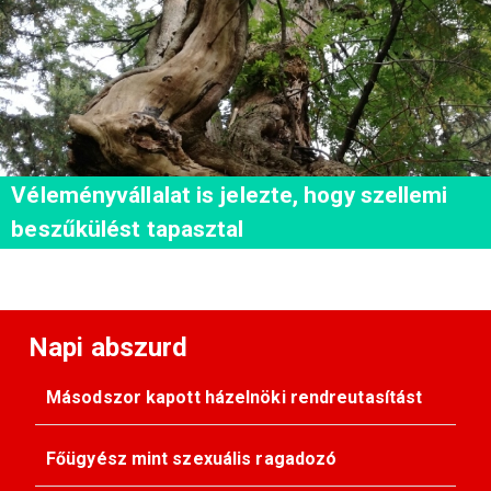
Véleményvállalat is jelezte, hogy szellemi
beszűkülést tapasztal
Napi abszurd
Másodszor kapott házelnöki rendreutasítást
Főügyész mint szexuális ragadozó