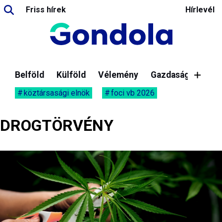
Friss hírek
Hírlevél
Belföld
Külföld
Vélemény
Gazdaság
köztársasági elnök
foci vb 2026
DROGTÖRVÉNY