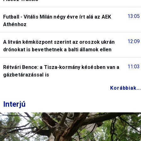
13:05
Futball - Vitális Milán négy évre írt alá az AEK
Athénhoz
12:09
A litván kémközpont szerint az oroszok ukrán
drónokat is bevethetnek a balti államok ellen
11:03
Rétvári Bence: a Tisza-kormány késésben van a
gázbetárazással is
Korábbiak...
Interjú