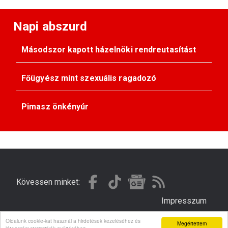
Napi abszurd
Másodszor kapott házelnöki rendreutasítást
Főügyész mint szexuális ragadozó
Pimasz önkényúr
Kövessen minket:
Impresszum
Oldalunk cookie-kat használ a hirdetések kezeléséhez és
Megértettem
© Gondola 2026 - Minden jog fenntartva