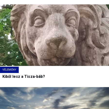
VÉLEMÉNY
Kiből lesz a Tisza-báb?