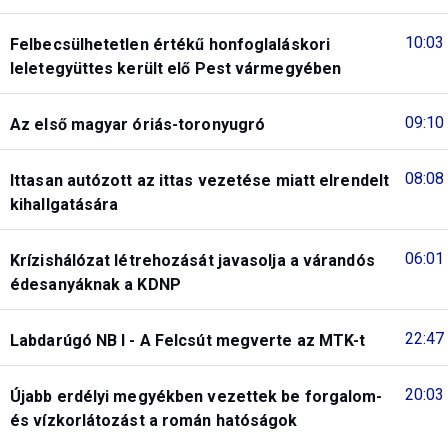
10:03
Felbecsülhetetlen értékű honfoglaláskori
leletegyüttes került elő Pest vármegyében
09:10
Az első magyar óriás-toronyugró
08:08
Ittasan autózott az ittas vezetése miatt elrendelt
kihallgatására
06:01
Krízishálózat létrehozását javasolja a várandós
édesanyáknak a KDNP
22:47
Labdarúgó NB I - A Felcsút megverte az MTK-t
20:03
Újabb erdélyi megyékben vezettek be forgalom-
és vízkorlátozást a román hatóságok