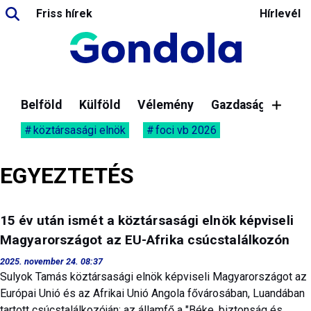
Friss hírek
Hírlevél
Belföld
Külföld
Vélemény
Gazdaság
köztársasági elnök
foci vb 2026
EGYEZTETÉS
15 év után ismét a köztársasági elnök képviseli
Magyarországot az EU-Afrika csúcstalálkozón
2025. november 24. 08:37
Sulyok Tamás köztársasági elnök képviseli Magyarországot az
Európai Unió és az Afrikai Unió Angola fővárosában, Luandában
tartott csúcstalálkozóján; az államfő a "Béke, biztonság és