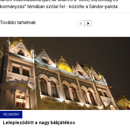
kormányzás" témában szólal fel - közölte a Sándor-palota.
További tartalmak:
VÉLEMÉNY
Lelepleződött a nagy bábjátékos