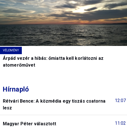
VÉLEMÉNY
Árpád vezér a hibás: őmiatta kell korlátozni az
atomerőművet
Hírnapló
12:07
Rétvári Bence: A közmédia egy tiszás csatorna
lesz
11:02
Magyar Péter választott