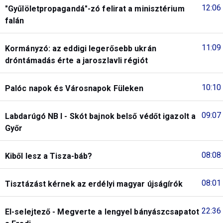
12:06
"Gyűlöletpropagandá"-zó felirat a minisztérium
falán
11:09
Kormányzó: az eddigi legerősebb ukrán
dróntámadás érte a jaroszlavli régiót
10:10
Palóc napok és Városnapok Füleken
09:07
Labdarúgó NB I - Skót bajnok belső védőt igazolt a
Győr
08:08
Kiből lesz a Tisza-báb?
08:01
Tisztázást kérnek az erdélyi magyar újságírók
22:36
El-selejtező - Megverte a lengyel bányászcsapatot