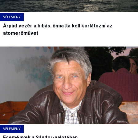
VÉLEMÉNY
Árpád vezér a hibás: őmiatta kell korlátozni az
atomerőművet
VÉLEMÉNY
Események a Sándor-palotában