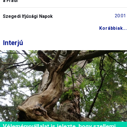
a Fradi
20:01
Szegedi Ifjúsági Napok
Korábbiak...
Interjú
Véleményvállalat is jelezte, hogy szellemi