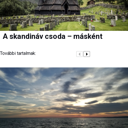
A skandináv csoda – másként
További tartalmak: