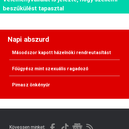
beszűkülést tapasztal
Napi abszurd
Másodszor kapott házelnöki rendreutasítást
Főügyész mint szexuális ragadozó
Pimasz önkényúr
Kövessen minket: