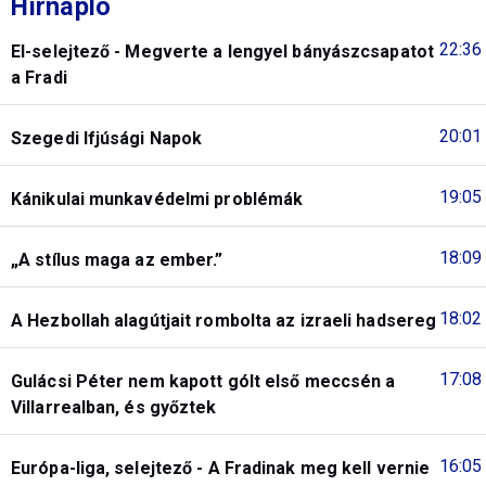
Hírnapló
22:36
El-selejtező - Megverte a lengyel bányászcsapatot
a Fradi
20:01
Szegedi Ifjúsági Napok
19:05
Kánikulai munkavédelmi problémák
18:09
„A stílus maga az ember.”
18:02
A Hezbollah alagútjait rombolta az izraeli hadsereg
17:08
Gulácsi Péter nem kapott gólt első meccsén a
Villarrealban, és győztek
16:05
Európa-liga, selejtező - A Fradinak meg kell vernie