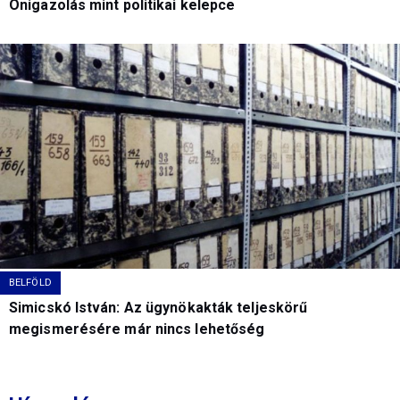
Önigazolás mint politikai kelepce
BELFÖLD
Simicskó István: Az ügynökakták teljeskörű
megismerésére már nincs lehetőség