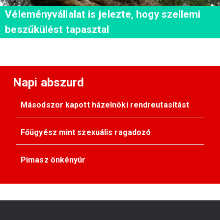
Véleményvállalat is jelezte, hogy szellemi
beszűkülést tapasztal
Napi abszurd
Másodszor kapott házelnöki rendreutasítást
Főügyész mint szexuális ragadozó
Pimasz önkényúr