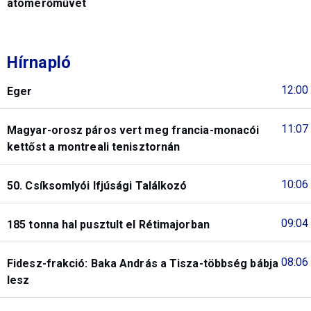
atomerőművet
Hírnapló
12:00
Eger
11:07
Magyar-orosz páros vert meg francia-monacói
kettőst a montreali tenisztornán
10:06
50. Csíksomlyói Ifjúsági Találkozó
09:04
185 tonna hal pusztult el Rétimajorban
08:06
Fidesz-frakció: Baka András a Tisza-többség bábja
lesz