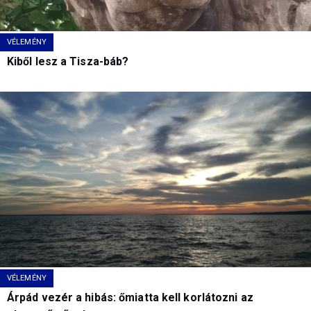
VÉLEMÉNY
Kiből lesz a Tisza-báb?
VÉLEMÉNY
Árpád vezér a hibás: őmiatta kell korlátozni az