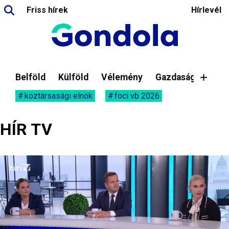
Friss hírek
Hírlevél
Belföld
Külföld
Vélemény
Gazdaság
köztársasági elnök
foci vb 2026
HÍR TV