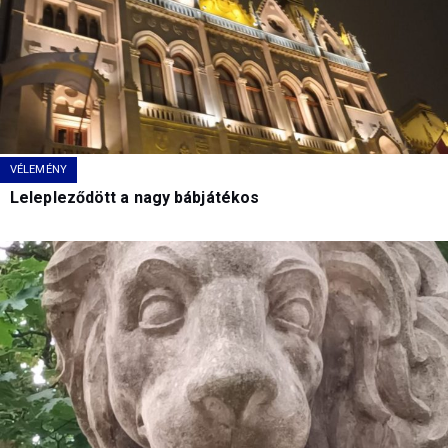
VÉLEMÉNY
Lelepleződött a nagy bábjátékos