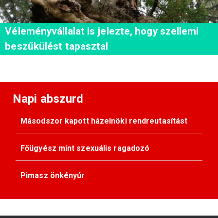
Véleményvállalat is jelezte, hogy szellemi
beszűkülést tapasztal
Napi abszurd
Másodszor kapott házelnöki rendreutasítást
Főügyész mint szexuális ragadozó
Pimasz önkényúr