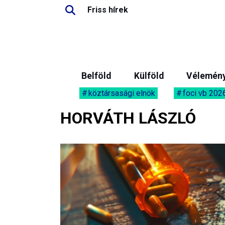
Friss hírek
Belföld
Külföld
Vélemén
köztársasági elnök
foci vb 202
HORVÁTH LÁSZLÓ