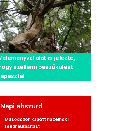
Véleményvállalat is jelezte,
hogy szellemi beszűkülést
tapasztal
Napi abszurd
Másodszor kapott házelnöki
rendreutasítást