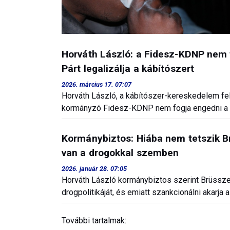
Horváth László: a Fidesz-KDNP nem f
Párt legalizálja a kábítószert
2026. március 17. 07:07
Horváth László, a kábítószer-kereskedelem fel
kormányzó Fidesz-KDNP nem fogja engedni a k
Kormánybiztos: Hiába nem tetszik B
van a drogokkal szemben
2026. január 28. 07:05
Horváth László kormánybiztos szerint Brüssze
drogpolitikáját, és emiatt szankcionálni akarja 
További tartalmak: