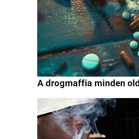
A drogmaffia minden old