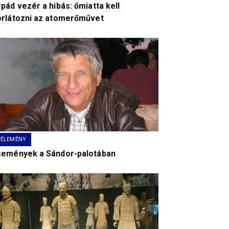
pád vezér a hibás: őmiatta kell
orlátozni az atomerőművet
VÉLEMÉNY
semények a Sándor-palotában