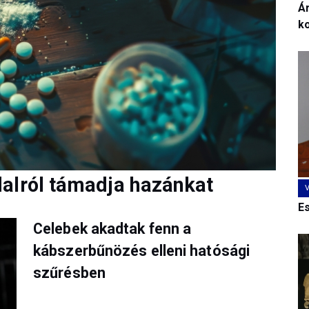
Ár
k
alról támadja hazánkat
E
Celebek akadtak fenn a
kábszerbűnözés elleni hatósági
szűrésben