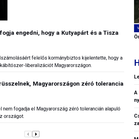
ogja engedni, hogy a Kutyapárt és a Tisza
Ön
számolásáért felelős kormánybiztos kijelentette, hogy a
H
ábítószer-liberalizációt Magyarországon.
L
rüsszelnek, Magyarországon zéró tolerancia
A
n
l nem fogadja el Magyarország zéró tolerancián alapuló
C
az országot.
z