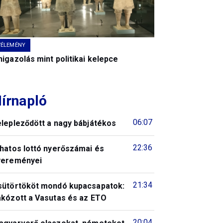
VÉLEMÉNY
igazolás mint politikai kelepce
írnapló
06:07
elepleződött a nagy bábjátékos
22:36
 hatos lottó nyerőszámai és
yereményei
21:34
sütörtököt mondó kupacsapatok:
akózott a Vasutas és az ETO
20:04