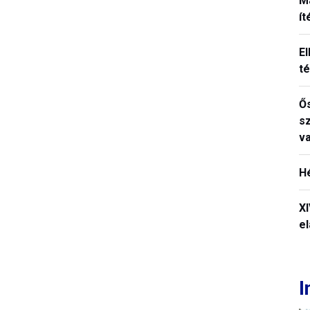
M
í
El
t
Ős
s
v
H
X
el
I