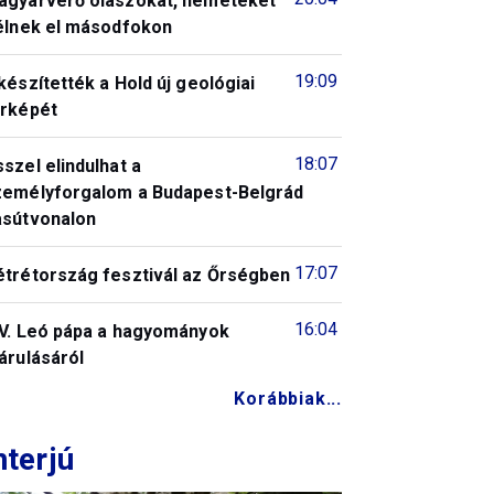
agyarverő olaszokat, németeket
télnek el másodfokon
19:09
készítették a Hold új geológiai
érképét
18:07
szel elindulhat a
zemélyforgalom a Budapest-Belgrád
asútvonalon
17:07
étrétország fesztivál az Őrségben
16:04
IV. Leó pápa a hagyományok
árulásáról
Korábbiak...
nterjú