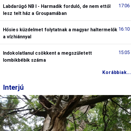
17:06
Labdarúgó NB I - Harmadik forduló, de nem ettől
lesz telt ház a Groupamában
16:10
Hősies küzdelmet folytatnak a magyar haltermelők
a vízhiánnyal
15:05
Indokolatlanul csökkent a megszületett
lombikbébik száma
Korábbiak...
Interjú