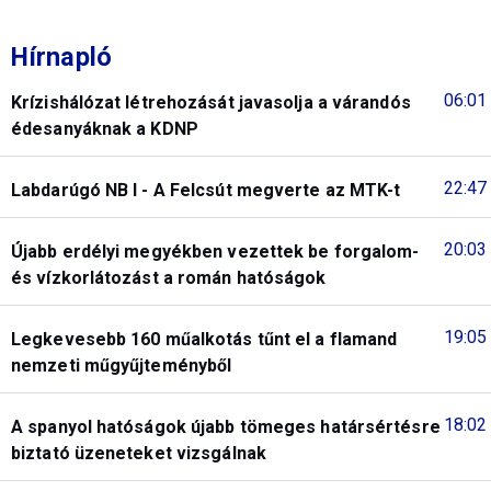
Hírnapló
06:01
Krízishálózat létrehozását javasolja a várandós
édesanyáknak a KDNP
22:47
Labdarúgó NB I - A Felcsút megverte az MTK-t
20:03
Újabb erdélyi megyékben vezettek be forgalom-
és vízkorlátozást a román hatóságok
19:05
Legkevesebb 160 műalkotás tűnt el a flamand
nemzeti műgyűjteményből
18:02
A spanyol hatóságok újabb tömeges határsértésre
biztató üzeneteket vizsgálnak