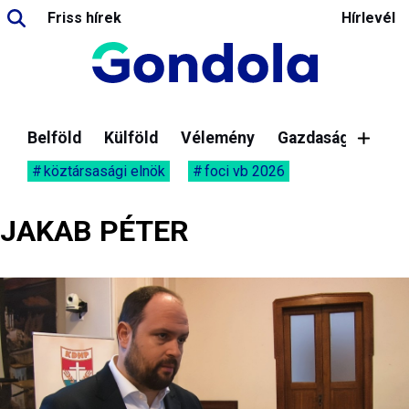
Friss hírek
Hírlevél
Belföld
Külföld
Vélemény
Gazdaság
köztársasági elnök
foci vb 2026
JAKAB PÉTER