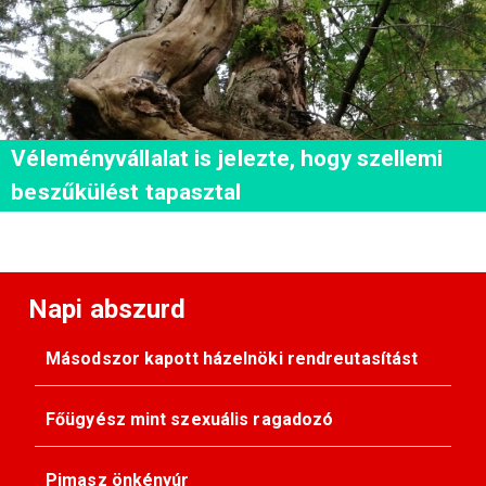
Véleményvállalat is jelezte, hogy szellemi
beszűkülést tapasztal
Napi abszurd
Másodszor kapott házelnöki rendreutasítást
Főügyész mint szexuális ragadozó
Pimasz önkényúr