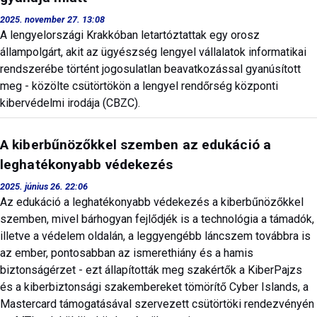
2025. november 27. 13:08
A lengyelországi Krakkóban letartóztattak egy orosz
állampolgárt, akit az ügyészség lengyel vállalatok informatikai
rendszerébe történt jogosulatlan beavatkozással gyanúsított
meg - közölte csütörtökön a lengyel rendőrség központi
kibervédelmi irodája (CBZC).
A kiberbűnözőkkel szemben az edukáció a
leghatékonyabb védekezés
2025. június 26. 22:06
Az edukáció a leghatékonyabb védekezés a kiberbűnözőkkel
szemben, mivel bárhogyan fejlődjék is a technológia a támadók,
illetve a védelem oldalán, a leggyengébb láncszem továbbra is
az ember, pontosabban az ismerethiány és a hamis
biztonságérzet - ezt állapították meg szakértők a KiberPajzs
és a kiberbiztonsági szakembereket tömörítő Cyber Islands, a
Mastercard támogatásával szervezett csütörtöki rendezvényén