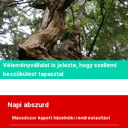
Véleményvállalat is jelezte, hogy szellemi
beszűkülést tapasztal
Napi abszurd
Másodszor kapott házelnöki rendreutasítást