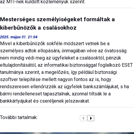
az MTI-nek küldött közleményük szerint.
Mesterséges személyiségeket formáltak a
kiberbűnözők a csalásokhoz
2025. május 31. 21:04
Mivel a kiberbűnözők sokféle módszert vetnek be a
személyes adtok ellopására, önmagában véve az óvatosság
nem mindig védi meg az ügyfeleket a csalásoktól, pénzük
eltulajdonításától, az informatikai biztonsággal foglalkozó ESET
tanulmánya szerint, a megelőzés, így például biztonsági
szoftver telepítése mellett nagyon fontos az is, hogy
rendszeresen ellenőrizzék az ügyfelek bankszámlájukat, s ha
bármi rendelleneset tapasztalnak, azonnal tiltsák le a
bankkártyájukat és cseréljenek jelszavakat.
További tartalmak: