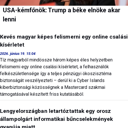
USA-kémfőnök: Trump a béke elnöke akar
lenni
Kevés magyar képes felismerni egy online csalási
kísérletet
2026. június 19. 15:04
Tíz magyarból mindössze három képes éles helyzetben
felismerni egy online csalási kísérletet, a felhasználók
felkészületlensége így a teljes pénzügyi ökoszisztéma
biztonságát veszélyezteti – derül ki a Cyber Islands
kiberbiztonsági közösségnek a Mastercard szakmai
támogatásával készített friss kutatásából.
Lengyelországban letartóztattak egy orosz
állampolgárt informatikai bűncselekmények
gyanúja miatt