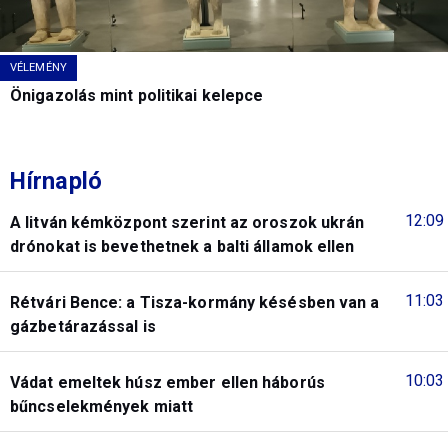
VÉLEMÉNY
Önigazolás mint politikai kelepce
Hírnapló
12:09
A litván kémközpont szerint az oroszok ukrán
drónokat is bevethetnek a balti államok ellen
11:03
Rétvári Bence: a Tisza-kormány késésben van a
gázbetárazással is
10:03
Vádat emeltek húsz ember ellen háborús
bűncselekmények miatt