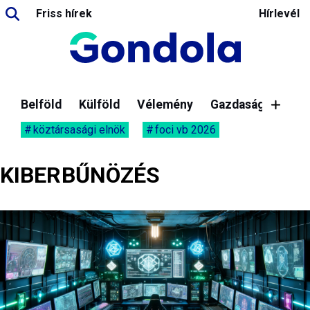
Friss hírek
Hírlevél
Belföld
Külföld
Vélemény
Gazdaság
köztársasági elnök
foci vb 2026
KIBERBŰNÖZÉS