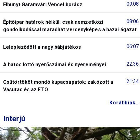
09:08
Elhunyt Garamvári Vencel borász
08:06
Építőipar határok nélkül: csak nemzetközi
gondolkodással maradhat versenyképes a hazai ágazat
06:07
Lelepleződött a nagy bábjátékos
22:36
A hatos lottó nyerőszámai és nyereményei
21:34
Csütörtököt mondó kupacsapatok: zakózott a
Vasutas és az ETO
Korábbiak...
Interjú