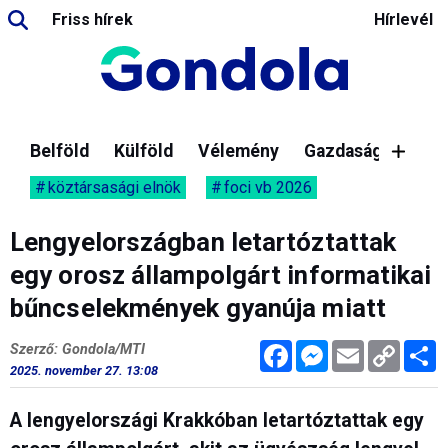
Friss hírek
Hírlevél
Belföld
Külföld
Vélemény
Gazdaság
köztársasági elnök
foci vb 2026
Lengyelországban letartóztattak
egy orosz állampolgárt informatikai
bűncselekmények gyanúja miatt
Facebook
Messenger
Email
Copy
M
Szerző: Gondola/MTI
Link
2025. november 27. 13:08
A lengyelországi Krakkóban letartóztattak egy