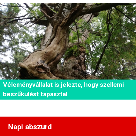
Véleményvállalat is jelezte, hogy szellemi
beszűkülést tapasztal
Napi abszurd