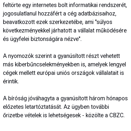
feltörte egy internetes bolt informatikai rendszerét,
jogosulatlanul hozzáfért a cég adatbázisaihoz,
beavatkozott ezek szerkezetébe, ami "súlyos
következményekkel járhatott a vállalat működésére
és ügyfelei biztonságára nézve".
A nyomozók szerint a gyanúsított részt vehetett
más kiberbűncselekményekben is, amelyek lengyel
cégek mellett európai uniós országok vállalatait is
érintik.
A bíróság jóváhagyta a gyanúsított három hónapos
előzetes letartóztatását. Az ügyben további
őrizetbe vételek is lehetségesek - közölte a CBZC.