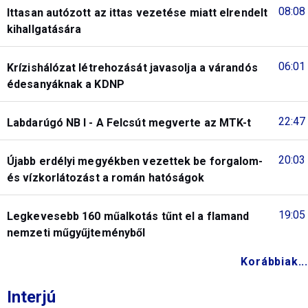
08:08
Ittasan autózott az ittas vezetése miatt elrendelt
kihallgatására
06:01
Krízishálózat létrehozását javasolja a várandós
édesanyáknak a KDNP
22:47
Labdarúgó NB I - A Felcsút megverte az MTK-t
20:03
Újabb erdélyi megyékben vezettek be forgalom-
és vízkorlátozást a román hatóságok
19:05
Legkevesebb 160 műalkotás tűnt el a flamand
nemzeti műgyűjteményből
Korábbiak...
Interjú