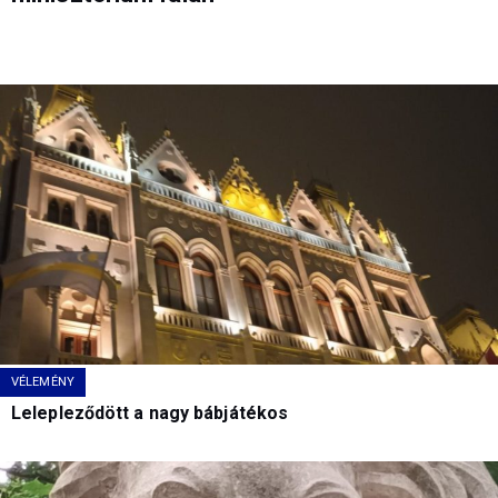
VÉLEMÉNY
Lelepleződött a nagy bábjátékos