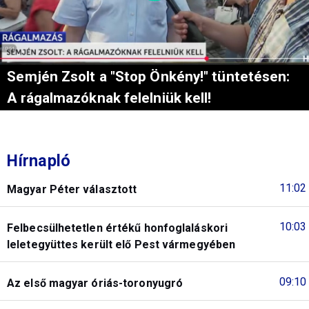
Semjén Zsolt a "Stop Önkény!" tüntetésen:
A rágalmazóknak felelniük kell!
Hírnapló
11:02
Magyar Péter választott
10:03
Felbecsülhetetlen értékű honfoglaláskori
leletegyüttes került elő Pest vármegyében
09:10
Az első magyar óriás-toronyugró