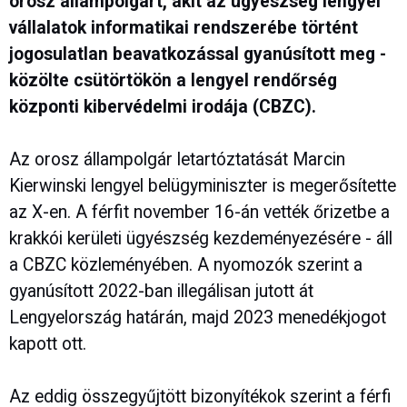
orosz állampolgárt, akit az ügyészség lengyel
vállalatok informatikai rendszerébe történt
jogosulatlan beavatkozással gyanúsított meg -
közölte csütörtökön a lengyel rendőrség
központi kibervédelmi irodája (CBZC).
Az orosz állampolgár letartóztatását Marcin
Kierwinski lengyel belügyminiszter is megerősítette
az X-en. A férfit november 16-án vették őrizetbe a
krakkói kerületi ügyészség kezdeményezésére - áll
a CBZC közleményében. A nyomozók szerint a
gyanúsított 2022-ban illegálisan jutott át
Lengyelország határán, majd 2023 menedékjogot
kapott ott.
Az eddig összegyűjtött bizonyítékok szerint a férfi