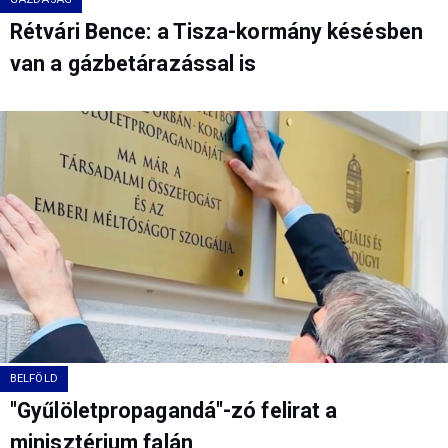
Rétvári Bence: a Tisza-kormány késésben
van a gázbetárazással is
BELFÖLD
"Gyűlöletpropagandá"-zó felirat a
minisztérium falán