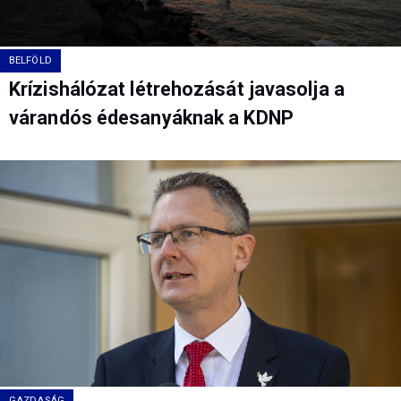
BELFÖLD
Krízishálózat létrehozását javasolja a
várandós édesanyáknak a KDNP
GAZDASÁG