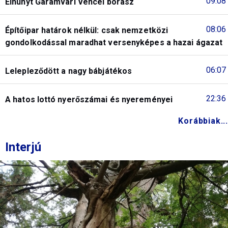
09:08
Elhunyt Garamvári Vencel borász
08:06
Építőipar határok nélkül: csak nemzetközi
gondolkodással maradhat versenyképes a hazai ágazat
06:07
Lelepleződött a nagy bábjátékos
22:36
A hatos lottó nyerőszámai és nyereményei
Korábbiak...
Interjú