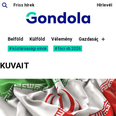
Friss hírek
Hírlevél
Belföld
Külföld
Vélemény
Gazdaság
köztársasági elnök
foci vb 2026
KUVAIT