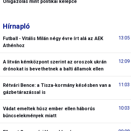
Önigazolás mint politikai kelepce
Hírnapló
13:05
Futball - Vitális Milán négy évre írt alá az AEK
Athénhoz
12:09
A litván kémközpont szerint az oroszok ukrán
drónokat is bevethetnek a balti államok ellen
11:03
Rétvári Bence: a Tisza-kormány késésben van a
gázbetárazással is
10:03
Vádat emeltek húsz ember ellen háborús
bűncselekmények miatt