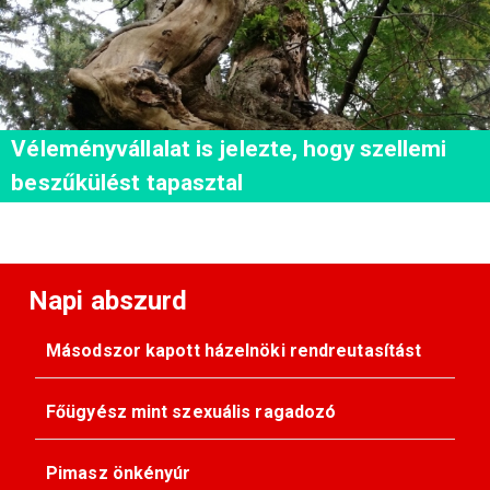
Véleményvállalat is jelezte, hogy szellemi
beszűkülést tapasztal
Napi abszurd
Másodszor kapott házelnöki rendreutasítást
Főügyész mint szexuális ragadozó
Pimasz önkényúr