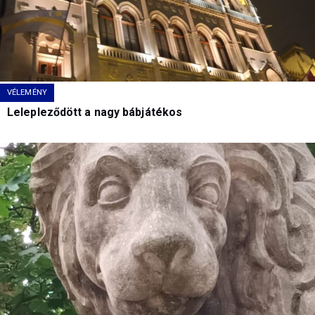
VÉLEMÉNY
Lelepleződött a nagy bábjátékos