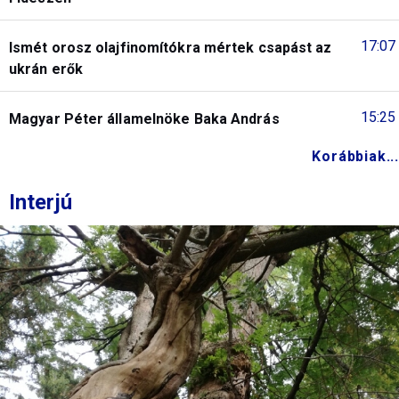
17:07
Ismét orosz olajfinomítókra mértek csapást az
ukrán erők
15:25
Magyar Péter államelnöke Baka András
Korábbiak...
Interjú