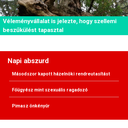
Véleményvállalat is jelezte, hogy szellemi
beszűkülést tapasztal
Napi abszurd
Másodszor kapott házelnöki rendreutasítást
Főügyész mint szexuális ragadozó
Pimasz önkényúr