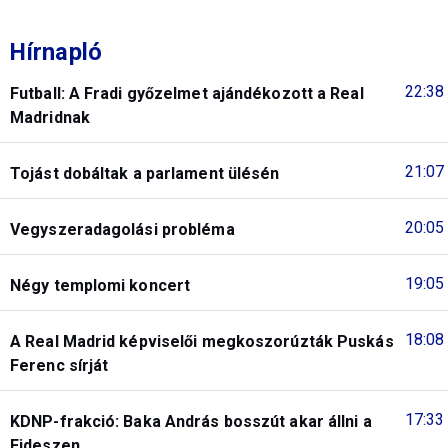
Hírnapló
22:38
Futball: A Fradi győzelmet ajándékozott a Real
Madridnak
21:07
Tojást dobáltak a parlament ülésén
20:05
Vegyszeradagolási probléma
19:05
Négy templomi koncert
18:08
A Real Madrid képviselői megkoszorúzták Puskás
Ferenc sírját
17:33
KDNP-frakció: Baka András bosszút akar állni a
Fideszen