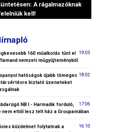
tüntetésen: A rágalmazóknak
felelniük kell!
írnapló
19:05
egkevesebb 160 műalkotás tűnt el
 flamand nemzeti műgyűjteményből
18:02
 spanyol hatóságok újabb tömeges
atársértésre biztató üzeneteket
izsgálnak
17:06
bdarúgó NB I - Harmadik forduló,
 nem ettől lesz telt ház a Groupamában
16:10
ősies küzdelmet folytatnak a