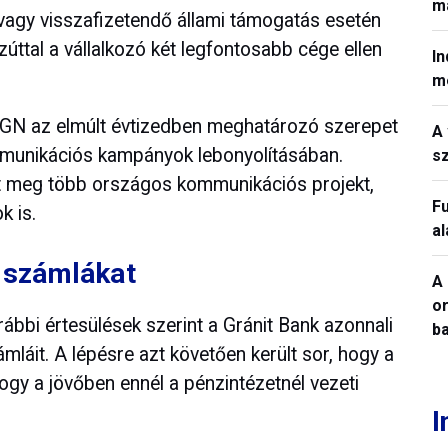
ma
vagy visszafizetendő állami támogatás esetén
zúttal a vállalkozó két legfontosabb cége ellen
In
m
N az elmúlt évtizedben meghatározó szerepet
A 
ommunikációs kampányok lebonyolításában.
sz
ult meg több országos kommunikációs projekt,
Fu
k is.
a
a számlákat
A 
o
rábbi értesülések szerint a Gránit Bank azonnali
ba
láit. A lépésre azt követően került sor, hogy a
hogy a jövőben ennél a pénzintézetnél vezeti
I