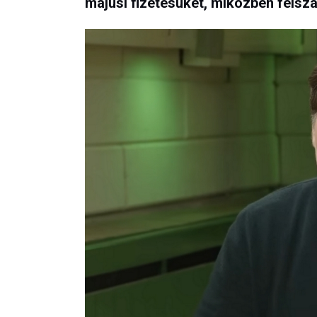
májusi fizetésüket, miközben felszá