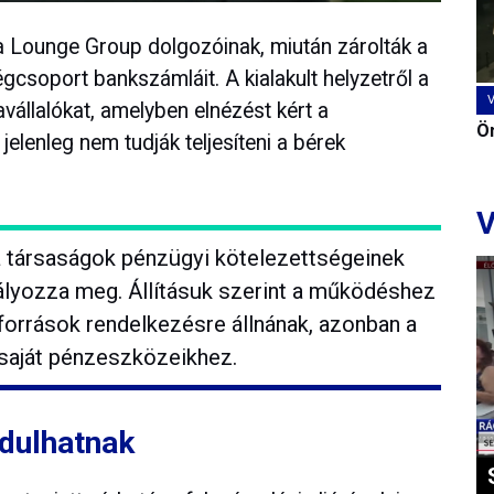
 Lounge Group dolgozóinak, miután zárolták a
gcsoport bankszámláit. A kialakult helyzetről a
avállalókat, amelyben elnézést kért a
Ön
jelenleg nem tudják teljesíteni a bérek
V
a társaságok pénzügyi kötelezettségeinek
dályozza meg. Állításuk szerint a működéshez
források rendelkezésre állnának, azonban a
 saját pénzeszközeikhez.
ndulhatnak