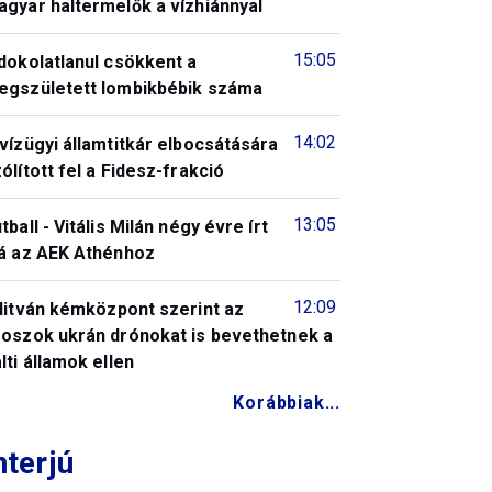
gyar haltermelők a vízhiánnyal
15:05
dokolatlanul csökkent a
egszületett lombikbébik száma
14:02
vízügyi államtitkár elbocsátására
ólított fel a Fidesz-frakció
13:05
tball - Vitális Milán négy évre írt
lá az AEK Athénhoz
12:09
litván kémközpont szerint az
roszok ukrán drónokat is bevethetnek a
lti államok ellen
Korábbiak...
nterjú