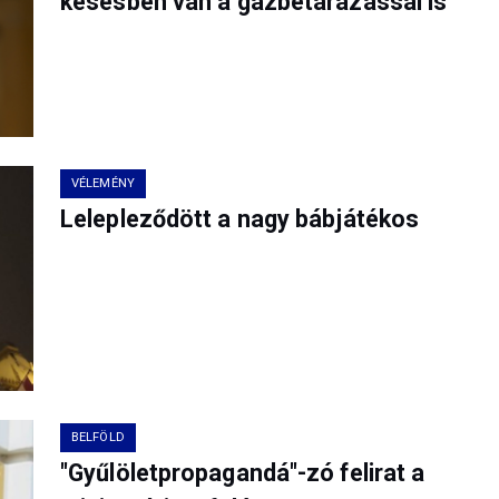
késésben van a gázbetárazással is
VÉLEMÉNY
Lelepleződött a nagy bábjátékos
BELFÖLD
"Gyűlöletpropagandá"-zó felirat a