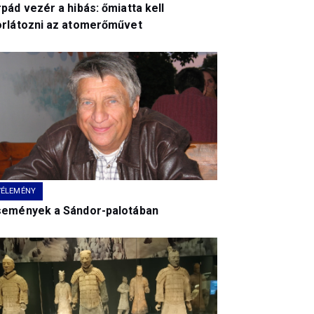
pád vezér a hibás: őmiatta kell
orlátozni az atomerőművet
VÉLEMÉNY
semények a Sándor-palotában