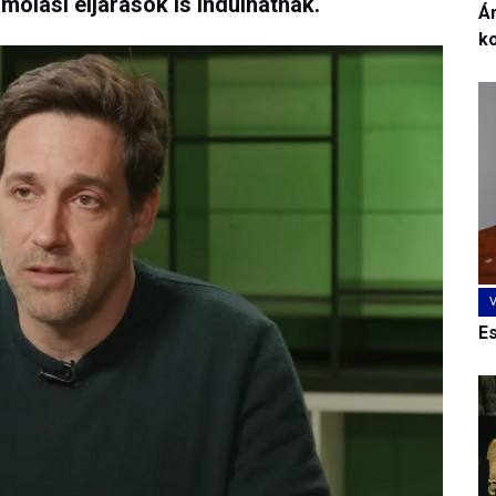
molási eljárások is indulhatnak.
Ár
k
E