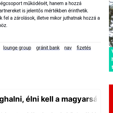
-cégcsoport működését, hanem a hozzá
rtnereket is jelentős mértékben érinthetik.
fel a zárolások, illetve mikor juthatnak hozzá a
höz.
lounge group
gránit bank
nav
fizetés