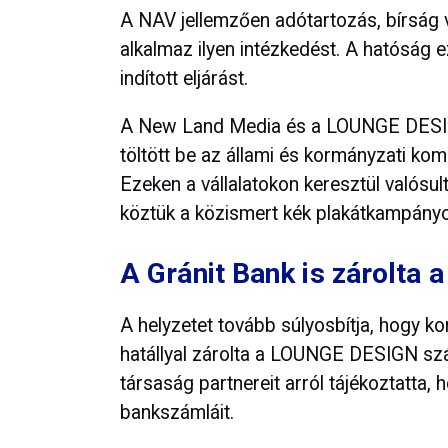
A NAV jellemzően adótartozás, bírság 
alkalmaz ilyen intézkedést. A hatóság e
indított eljárást.
A New Land Media és a LOUNGE DESIG
töltött be az állami és kormányzati k
Ezeken a vállalatokon keresztül valós
köztük a közismert kék plakátkampányo
A Gránit Bank is zárolta 
A helyzetet tovább súlyosbítja, hogy ko
hatállyal zárolta a LOUNGE DESIGN szám
társaság partnereit arról tájékoztatta, 
bankszámláit.