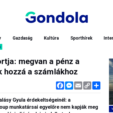
y
Gazdaság
Kultúra
Sporthírek
Inte
6
rtja: megvan a pénz a
k hozzá a számlákhoz
Facebook
Messenger
Email
Copy
Megos
Link
alásy Gyula érdekeltségeinél: a
roup munkatársai egyelőre nem kapják meg