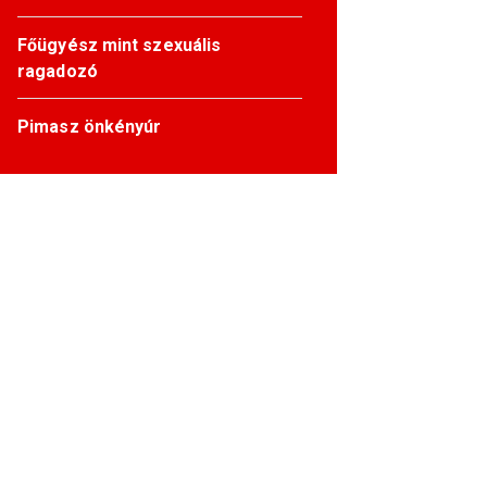
Főügyész mint szexuális
ragadozó
Pimasz önkényúr