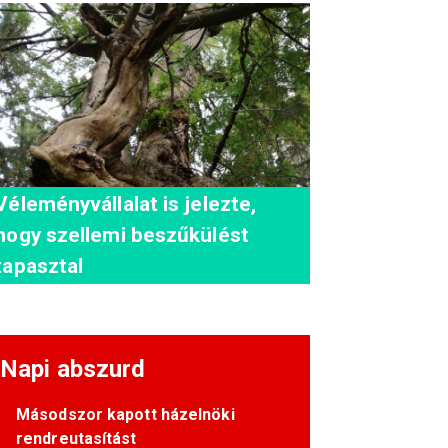
Véleményvállalat is jelezte,
hogy szellemi beszűkülést
tapasztal
Napi abszurd
Másodszor kapott házelnöki
rendreutasítást