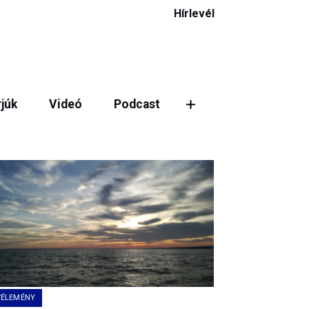
Hírlevél
rjúk
Videó
Podcast
ztás
VÉLEMÉNY