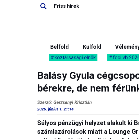
Friss hírek
Belföld
Külföld
Vélemén
köztársasági elnök
foci vb 202
Balásy Gyula cégcsopo
bérekre, de nem férün
Szerző: Gerzsenyi Krisztián
2026. június 1. 21:14
Súlyos pénzügyi helyzet alakult ki B
számlazárolások miatt a Lounge G