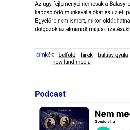
Az ügy fejleményei nemcsak a Balásy
kapcsolódó munkavállalókat és üzleti pa
Egyelőre nem ismert, mikor oldódhatnak 
dolgozók az elmaradt májusi fizetésük
címkék:
belföld
hírek
balásy gyula
new land media
Podcast