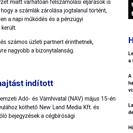
lyzet miatt várhatóan felszámolási eljárások is
hogy a számlák zárolása jogtalanul történt,
ben a napi működés és a pénzügyi
került.
H
és számos üzleti partnert érinthetnek,
yre nagyobb a bizonytalanság.
L
a
A
jtást indított
h
v
Nemzeti Adó- és Vámhivatal (NAV) május 15-én
La
 Gyulához köthető New Land Media Kft. és
de
óló bejegyzések a cégbírósági
H