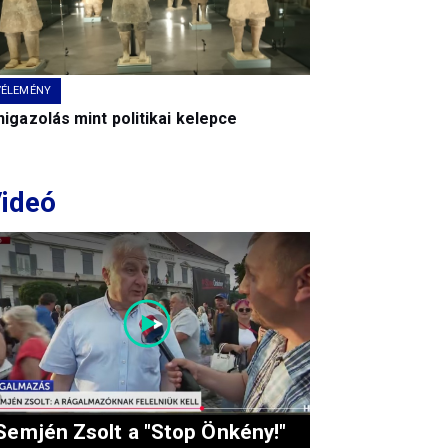
VÉLEMÉNY
igazolás mint politikai kelepce
ideó
Semjén Zsolt a "Stop Önkény!"