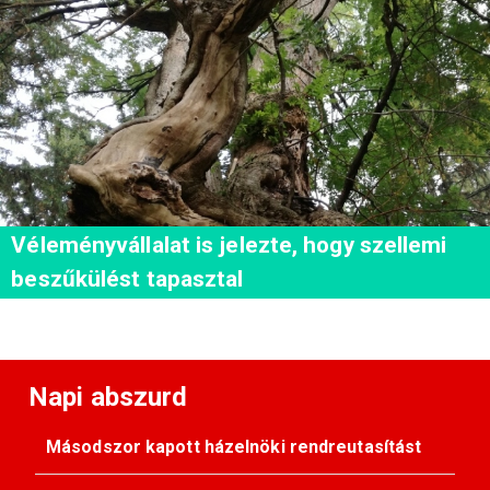
Véleményvállalat is jelezte, hogy szellemi
beszűkülést tapasztal
Napi abszurd
Másodszor kapott házelnöki rendreutasítást