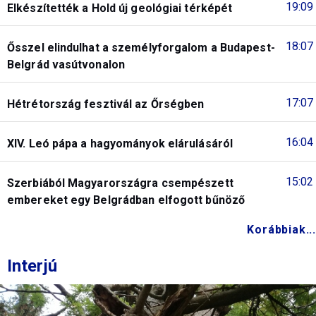
19:09
Elkészítették a Hold új geológiai térképét
18:07
Ősszel elindulhat a személyforgalom a Budapest-
Belgrád vasútvonalon
17:07
Hétrétország fesztivál az Őrségben
16:04
XIV. Leó pápa a hagyományok elárulásáról
15:02
Szerbiából Magyarországra csempészett
embereket egy Belgrádban elfogott bűnöző
Korábbiak...
Interjú