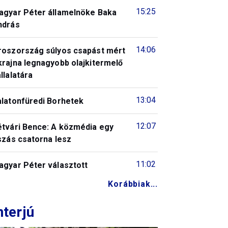
15:25
agyar Péter államelnöke Baka
ndrás
14:06
roszország súlyos csapást mért
krajna legnagyobb olajkitermelő
llalatára
13:04
alatonfüredi Borhetek
12:07
étvári Bence: A közmédia egy
szás csatorna lesz
11:02
agyar Péter választott
Korábbiak...
nterjú