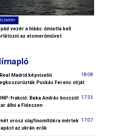
VÉLEMÉNY
pád vezér a hibás: őmiatta kell
orlátozni az atomerőművet
írnapló
18:08
Real Madrid képviselői
egkoszorúzták Puskás Ferenc sírját
17:33
DNP-frakció: Baka András bosszút
ar állni a Fideszen
17:07
smét orosz olajfinomítókra mértek
sapást az ukrán erők