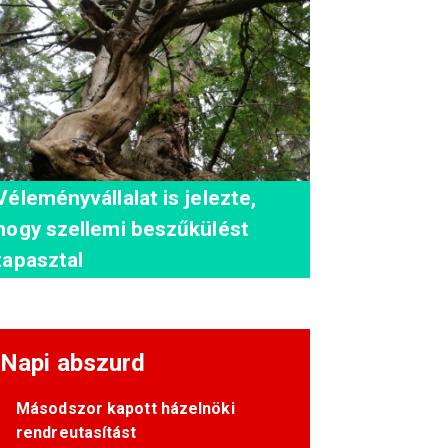
Véleményvállalat is jelezte,
hogy szellemi beszűkülést
tapasztal
Napi abszurd
Másodszor kapott házelnöki
rendreutasítást