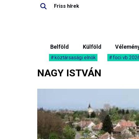
Friss hírek
Belföld
Külföld
Vélemén
köztársasági elnök
foci vb 202
NAGY ISTVÁN