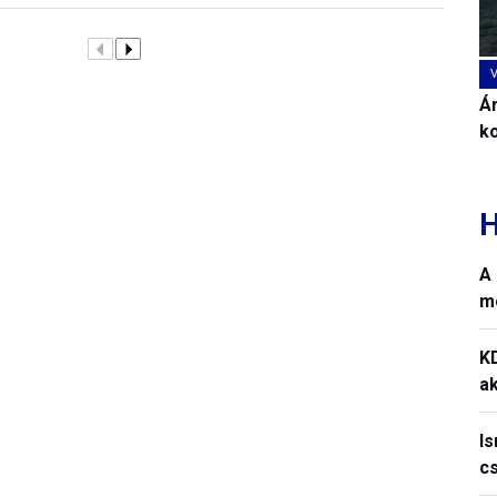
Ár
k
H
A 
m
K
ak
I
c