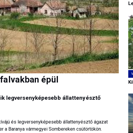
L
falvakban épül
Ki
yik legversenyképesebb állattenyésztő
ívájú és legversenyképesebb állattenyésztő ágazat
zter a Baranya vármegyei Sombereken csütörtökön.