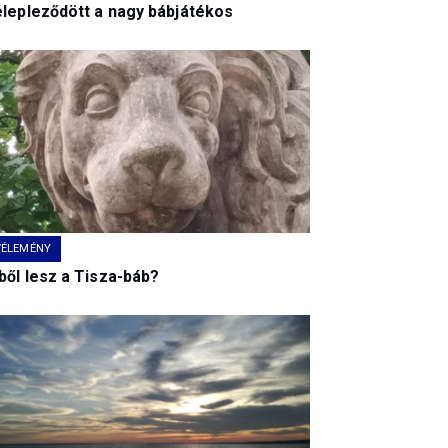
elepleződött a nagy bábjátékos
VÉLEMÉNY
ből lesz a Tisza-báb?