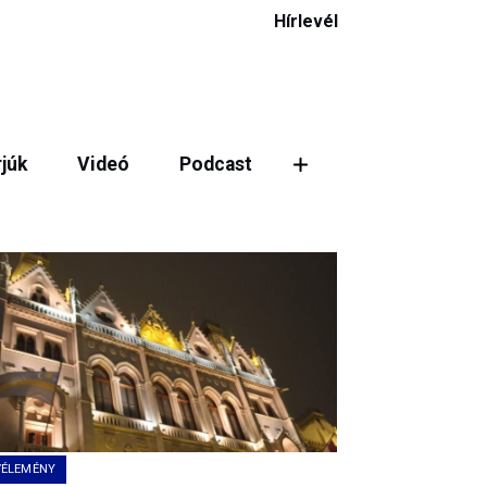
Hírlevél
rjúk
Videó
Podcast
VÉLEMÉNY