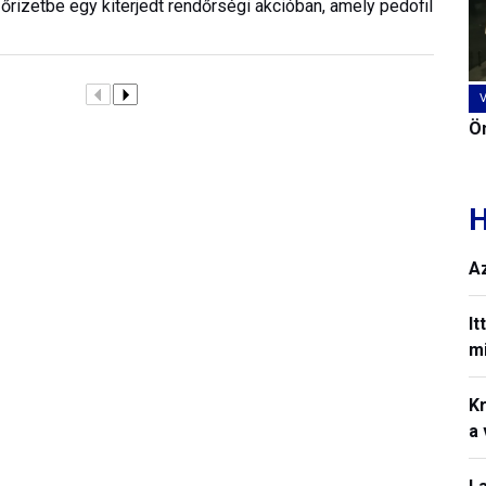
őrizetbe egy kiterjedt rendőrségi akcióban, amely pedofil
Ön
H
A
It
mi
Kr
a