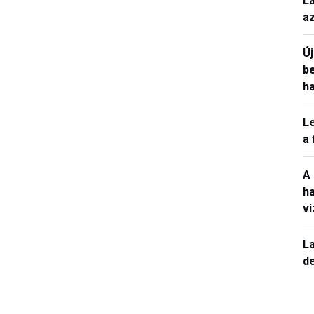
L
a
Ú
b
h
L
a
A
h
v
La
de