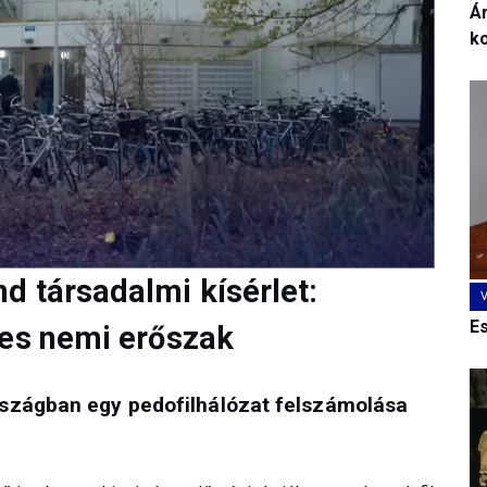
Ár
k
d társadalmi kísérlet:
E
ges nemi erőszak
szágban egy pedofilhálózat felszámolása