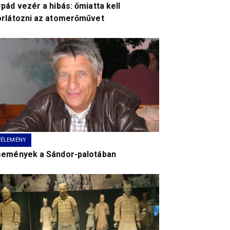
pád vezér a hibás: őmiatta kell
orlátozni az atomerőművet
VÉLEMÉNY
semények a Sándor-palotában