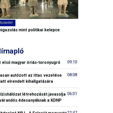
VÉLEMÉNY
igazolás mint politikai kelepce
írnapló
09:10
z első magyar óriás-toronyugró
08:08
tasan autózott az ittas vezetése
att elrendelt kihallgatására
06:01
ízishálózat létrehozását javasolja
 várandós édesanyáknak a KDNP
22:47