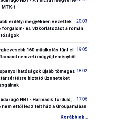
abdarúgó NB I - A Felcsút megverte
z MTK-t
20:03
jabb erdélyi megyékben vezettek
e forgalom- és vízkorlátozást a román
atóságok
19:05
egkevesebb 160 műalkotás tűnt el
 flamand nemzeti műgyűjteményből
18:02
 spanyol hatóságok újabb tömeges
atársértésre biztató üzeneteket
izsgálnak
17:06
bdarúgó NB I - Harmadik forduló,
 nem ettől lesz telt ház a Groupamában
Korábbiak...