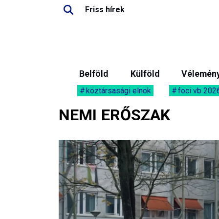
Friss hírek
Belföld
Külföld
Vélemén
köztársasági elnök
foci vb 202
NEMI ERŐSZAK