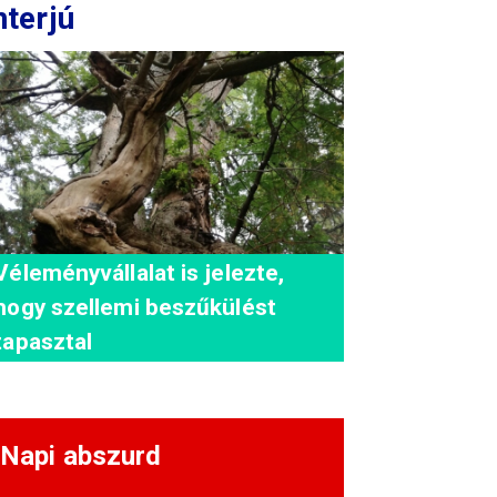
nterjú
Véleményvállalat is jelezte,
hogy szellemi beszűkülést
tapasztal
Napi abszurd