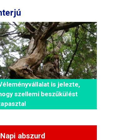
nterjú
Véleményvállalat is jelezte,
hogy szellemi beszűkülést
tapasztal
Napi abszurd