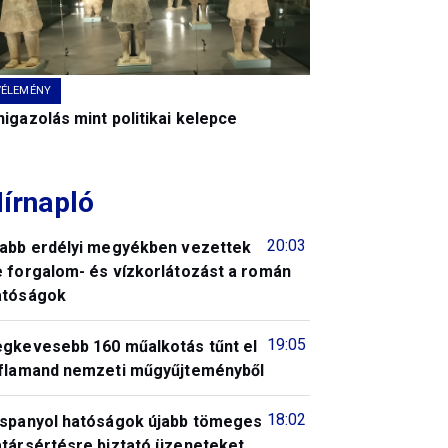
VÉLEMÉNY
igazolás mint politikai kelepce
írnapló
20:03
jabb erdélyi megyékben vezettek
e forgalom- és vízkorlátozást a román
atóságok
19:05
egkevesebb 160 műalkotás tűnt el
 flamand nemzeti műgyűjteményből
18:02
 spanyol hatóságok újabb tömeges
atársértésre biztató üzeneteket