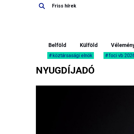
Friss hírek
Belföld
Külföld
Vélemén
köztársasági elnök
foci vb 202
NYUGDÍJADÓ