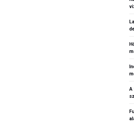
v
La
de
H
ma
In
m
A 
sz
Fu
a