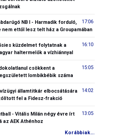
izsgálnak
17:06
bdarúgó NB I - Harmadik forduló,
 nem ettől lesz telt ház a Groupamában
16:10
ősies küzdelmet folytatnak a
gyar haltermelők a vízhiánnyal
15:05
dokolatlanul csökkent a
egszületett lombikbébik száma
14:02
vízügyi államtitkár elbocsátására
ólított fel a Fidesz-frakció
13:05
tball - Vitális Milán négy évre írt
lá az AEK Athénhoz
Korábbiak...