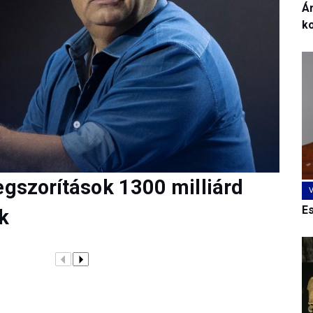
Ár
k
egszorítások 1300 milliárd
E
k