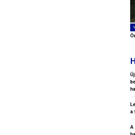
Ön
H
Ú
b
h
L
a
A
h