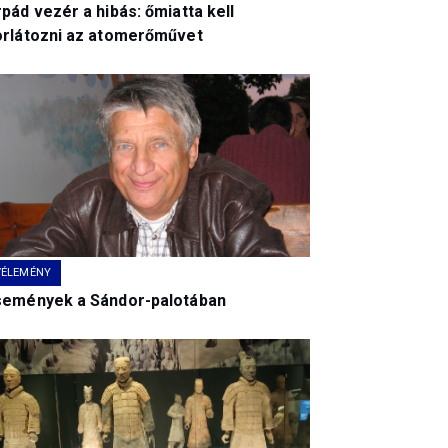
pád vezér a hibás: őmiatta kell
orlátozni az atomerőművet
VÉLEMÉNY
semények a Sándor-palotában