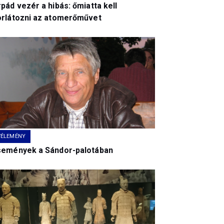
pád vezér a hibás: őmiatta kell
orlátozni az atomerőművet
VÉLEMÉNY
semények a Sándor-palotában