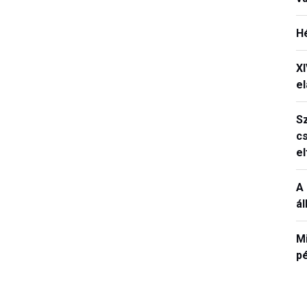
H
X
el
S
c
e
A 
á
M
p