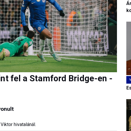
Ár
k
nt fel a Stamford Bridge-en -
E
vonult
Viktor hivatalánál.