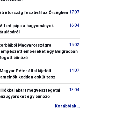
17:07
étrétország fesztivál az Őrségben
16:04
IV. Leó pápa a hagyományok
árulásáról
15:02
zerbiából Magyarországra
sempészett embereket egy Belgrádban
lfogott bűnöző
14:07
Magyar Péter által kijelölt
llamelnök kedden esküt tesz
13:04
illiókkal akart megvesztegetni
énzügyőröket egy bűnöző
Korábbiak...