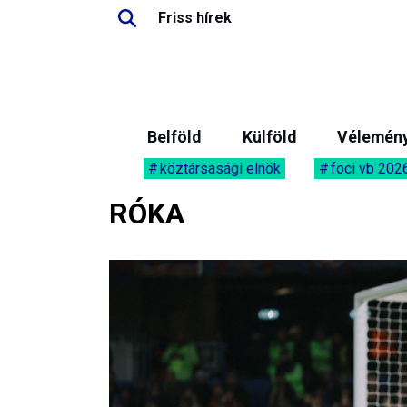
Friss hírek
Belföld
Külföld
Vélemén
köztársasági elnök
foci vb 202
RÓKA