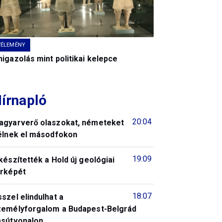
VÉLEMÉNY
igazolás mint politikai kelepce
írnapló
20:04
agyarverő olaszokat, németeket
télnek el másodfokon
19:09
készítették a Hold új geológiai
érképét
18:07
szel elindulhat a
zemélyforgalom a Budapest-Belgrád
asútvonalon