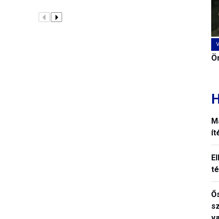
Ön
H
M
í
El
t
Ős
s
v