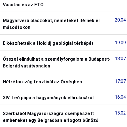
Vasutas és az ETO
20:04
Magyarverő olaszokat, németeket ítélnek el
másodfokon
19:09
Elkészítették a Hold új geológiai térképét
18:07
Ősszel elindulhat a személyforgalom a Budapest-
Belgrád vasútvonalon
17:07
Hétrétország fesztivál az Őrségben
16:04
XIV. Leó pápa a hagyományok elárulásáról
15:02
Szerbiából Magyarországra csempészett
embereket egy Belgrádban elfogott bűnöző