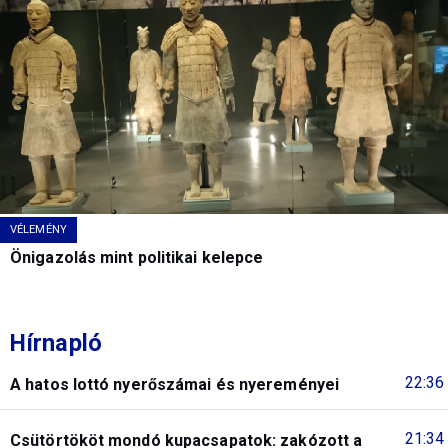
VÉLEMÉNY
Önigazolás mint politikai kelepce
Hírnapló
22:36
A hatos lottó nyerőszámai és nyereményei
21:34
Csütörtököt mondó kupacsapatok: zakózott a