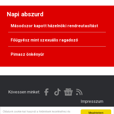
Napi abszurd
Másodszor kapott házelnöki rendreutasítást
Főügyész mint szexuális ragadozó
Pimasz önkényúr
Kövessen minket:
Impresszum
Oldalunk cookie-kat használ a hirdetések kezeléséhez és
Megértettem
© Gondola 2026 - Minden jog fenntartva