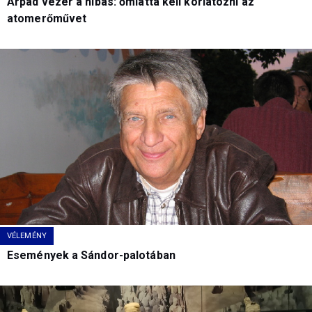
Árpád vezér a hibás: őmiatta kell korlátozni az
atomerőművet
VÉLEMÉNY
Események a Sándor-palotában