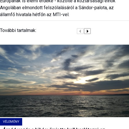
Európának is elemi érdeke - közölte a köztársasági elnök
Angolában elmondott felszólalásáról a Sándor-palota, az
államfő hivatala hétfőn az MTI-vel.
További tartalmak:
VÉLEMÉNY