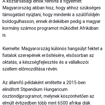
A köztársasági elnök felhívta a figyelmet:
Magyarország abban hisz, hogy ahhoz szükséges
támogatást nyújtani, hogy mindenki a szülőföldjén
boldogulhasson, ennek érdekében pedig a magyar
kormány számos programot működtet Afrikában
is.
Kiemelte: Magyarország különös hangsúlyt fektet a
fiatalok szerepének erősítésére, elsősorban az
oktatás, a készségfejlesztés és a vállalkozói
szellem előmozdítása révén.
Az államfő példaként említette a 2015-ben
elindított Stipendium Hungaricum
ösztöndíjprogramot, melynek köszönhetően az
elmúlt évtizedben több mint 6500 afrikai diák