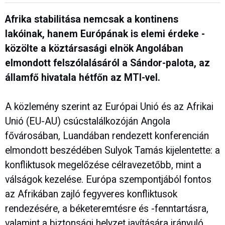
Afrika stabilitása nemcsak a kontinens
lakóinak, hanem Európának is elemi érdeke -
közölte a köztársasági elnök Angolában
elmondott felszólalásáról a Sándor-palota, az
államfő hivatala hétfőn az MTI-vel.
A közlemény szerint az Európai Unió és az Afrikai
Unió (EU-AU) csúcstalálkozóján Angola
fővárosában, Luandában rendezett konferencián
elmondott beszédében Sulyok Tamás kijelentette: a
konfliktusok megelőzése célravezetőbb, mint a
válságok kezelése. Európa szempontjából fontos
az Afrikában zajló fegyveres konfliktusok
rendezésére, a béketeremtésre és -fenntartásra,
valamint a biztonsági helyzet javítására irányuló