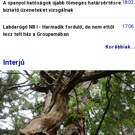
18:02
A spanyol hatóságok újabb tömeges határsértésre
biztató üzeneteket vizsgálnak
17:06
Labdarúgó NB I - Harmadik forduló, de nem ettől
lesz telt ház a Groupamában
Korábbiak...
Interjú