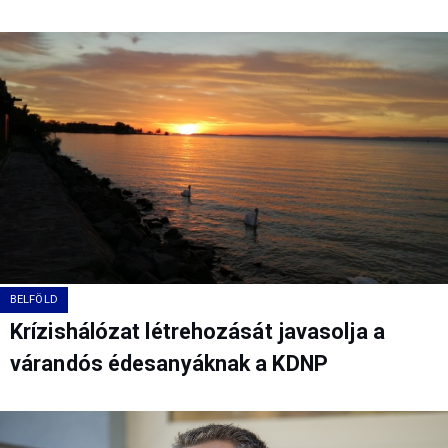
BELFÖLD
Krízishálózat létrehozását javasolja a
várandós édesanyáknak a KDNP