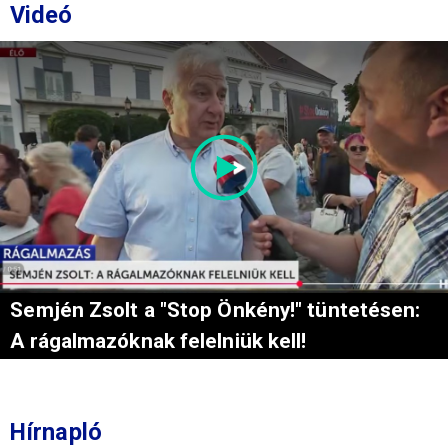
Videó
Semjén Zsolt a "Stop Önkény!" tüntetésen:
A rágalmazóknak felelniük kell!
Hírnapló