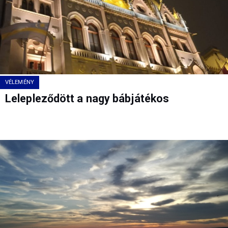
VÉLEMÉNY
Lelepleződött a nagy bábjátékos