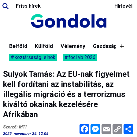
Friss hírek
Hírlevél
Belföld
Külföld
Vélemény
Gazdaság
köztársasági elnök
foci vb 2026
Sulyok Tamás: Az EU-nak figyelmet
kell fordítani az instabilitás, az
illegális migráció és a terrorizmus
kiváltó okainak kezelésére
Afrikában
Facebook
Messenger
Email
Copy
M
Szerző: MTI
Link
2025. november 25. 12:05