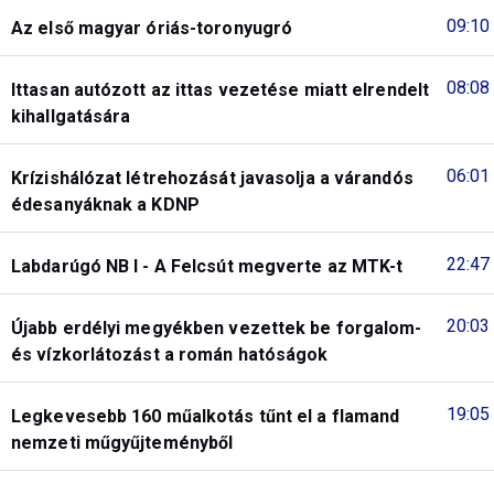
09:10
Az első magyar óriás-toronyugró
08:08
Ittasan autózott az ittas vezetése miatt elrendelt
kihallgatására
06:01
Krízishálózat létrehozását javasolja a várandós
édesanyáknak a KDNP
22:47
Labdarúgó NB I - A Felcsút megverte az MTK-t
20:03
Újabb erdélyi megyékben vezettek be forgalom-
és vízkorlátozást a román hatóságok
19:05
Legkevesebb 160 műalkotás tűnt el a flamand
nemzeti műgyűjteményből