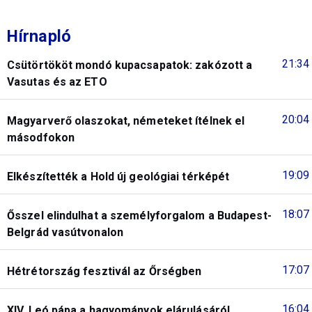
Hírnapló
21:34
Csütörtököt mondó kupacsapatok: zakózott a
Vasutas és az ETO
20:04
Magyarverő olaszokat, németeket ítélnek el
másodfokon
19:09
Elkészítették a Hold új geológiai térképét
18:07
Ősszel elindulhat a személyforgalom a Budapest-
Belgrád vasútvonalon
17:07
Hétrétország fesztivál az Őrségben
16:04
XIV. Leó pápa a hagyományok elárulásáról