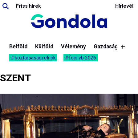
Friss hírek
Hírlevél
Belföld
Külföld
Vélemény
Gazdaság
köztársasági elnök
foci vb 2026
SZENT