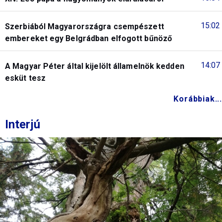
15:02
Szerbiából Magyarországra csempészett
embereket egy Belgrádban elfogott bűnöző
14:07
A Magyar Péter által kijelölt államelnök kedden
esküt tesz
Korábbiak...
Interjú