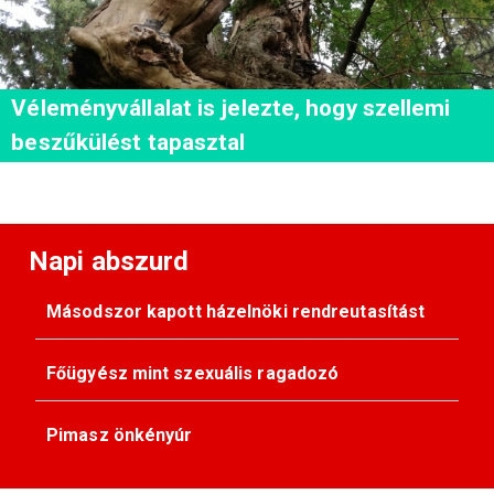
Véleményvállalat is jelezte, hogy szellemi
beszűkülést tapasztal
Napi abszurd
Másodszor kapott házelnöki rendreutasítást
Főügyész mint szexuális ragadozó
Pimasz önkényúr