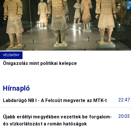
VÉLEMÉNY
Önigazolás mint politikai kelepce
Hírnapló
22:47
Labdarúgó NB I - A Felcsút megverte az MTK-t
20:03
Újabb erdélyi megyékben vezettek be forgalom-
és vízkorlátozást a román hatóságok