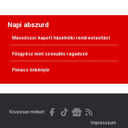
Napi abszurd
Másodszor kapott házelnöki rendreutasítást
Főügyész mint szexuális ragadozó
Pimasz önkényúr
Kövessen minket:
Impresszum