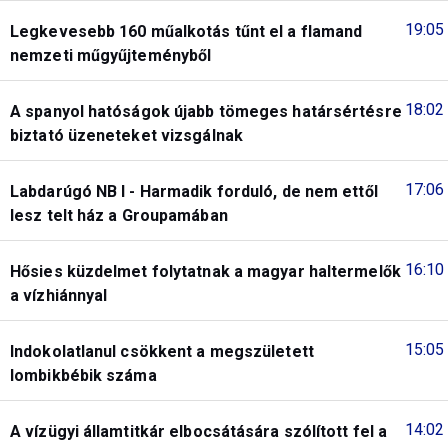
19:05
Legkevesebb 160 műalkotás tűnt el a flamand
nemzeti műgyűjteményből
18:02
A spanyol hatóságok újabb tömeges határsértésre
biztató üzeneteket vizsgálnak
17:06
Labdarúgó NB I - Harmadik forduló, de nem ettől
lesz telt ház a Groupamában
16:10
Hősies küzdelmet folytatnak a magyar haltermelők
a vízhiánnyal
15:05
Indokolatlanul csökkent a megszületett
lombikbébik száma
14:02
A vízügyi államtitkár elbocsátására szólított fel a