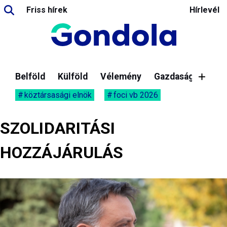
Friss hírek
Hírlevél
Belföld
Külföld
Vélemény
Gazdaság
köztársasági elnök
foci vb 2026
SZOLIDARITÁSI
HOZZÁJÁRULÁS