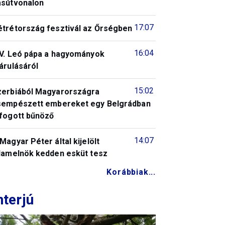
asútvonalon
17:07
étrétország fesztivál az Őrségben
16:04
IV. Leó pápa a hagyományok
árulásáról
15:02
zerbiából Magyarországra
sempészett embereket egy Belgrádban
lfogott bűnöző
14:07
Magyar Péter által kijelölt
llamelnök kedden esküt tesz
Korábbiak...
nterjú