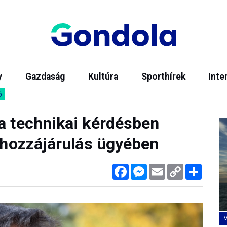
y
Gazdaság
Kultúra
Sporthírek
Inte
6
ia technikai kérdésben
i hozzájárulás ügyében
Facebook
Messenger
Email
Copy
Megos
Link