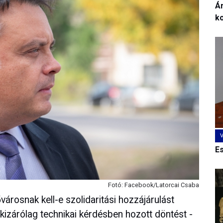
Ár
k
E
Fotó: Facebook/Latorcai Csaba
városnak kell-e szolidaritási hozzájárulást
 kizárólag technikai kérdésben hozott döntést -