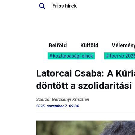
Friss hírek
Belföld
Külföld
Vélemén
köztársasági elnök
foci vb 202
Latorcai Csaba: A Kúr
döntött a szolidaritás
Szerző: Gerzsenyi Krisztián
2025. november 7. 09:34