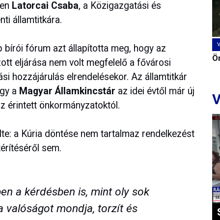
ben
Latorcai Csaba
, a Közigazgatási és
ti államtitkára.
b bírói fórum azt állapította meg, hogy az
Ön
ott eljárása nem volt megfelelő a fővárosi
ási hozzájárulás elrendelésekor. Az államtitkár
ogy a
Magyar Államkincstár
az idei évtől már új
V
z érintett önkormányzatoktól.
te: a Kúria döntése nem tartalmaz rendelkezést
érítéséről sem.
n a kérdésben is, mint oly sok
a valóságot mondja, torzít és