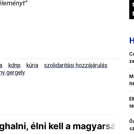
véleményt”
H
C
z
a
kdnp
kúria
szolidaritási hozzájárulás
ny gergely
M
í
El
t
Ős
s