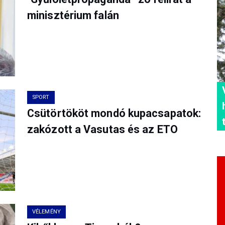
minisztérium falán
SPORT
Csütörtököt mondó kupacsapatok:
zakózott a Vasutas és az ETO
VÉLEMÉNY