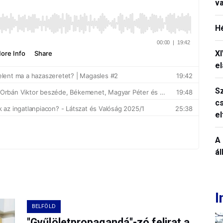
v
H
X
el
S
c
e
A 
á
I
BELFÖLD
"Gyűlöletpropagandá"-zó felirat a