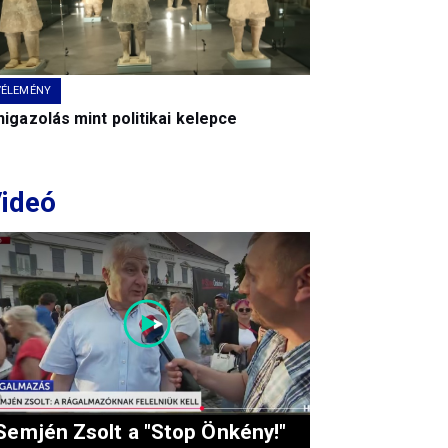
VÉLEMÉNY
igazolás mint politikai kelepce
ideó
Semjén Zsolt a "Stop Önkény!"