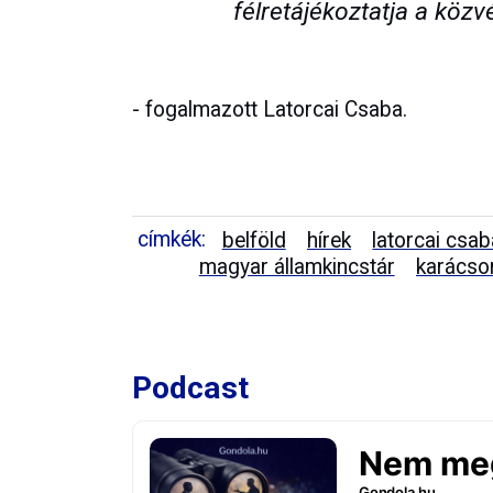
félretájékoztatja a köz
- fogalmazott Latorcai Csaba.
címkék:
belföld
hírek
latorcai csab
magyar államkincstár
karácso
Podcast