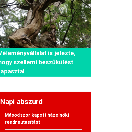
Véleményvállalat is jelezte,
hogy szellemi beszűkülést
tapasztal
Napi abszurd
Másodszor kapott házelnöki
rendreutasítást