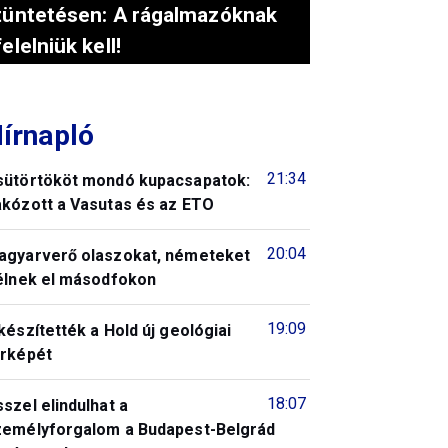
tüntetésen: A rágalmazóknak
felelniük kell!
írnapló
21:34
sütörtököt mondó kupacsapatok:
akózott a Vasutas és az ETO
20:04
agyarverő olaszokat, németeket
télnek el másodfokon
19:09
készítették a Hold új geológiai
érképét
18:07
szel elindulhat a
zemélyforgalom a Budapest-Belgrád