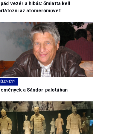
pád vezér a hibás: őmiatta kell
orlátozni az atomerőművet
VÉLEMÉNY
semények a Sándor-palotában