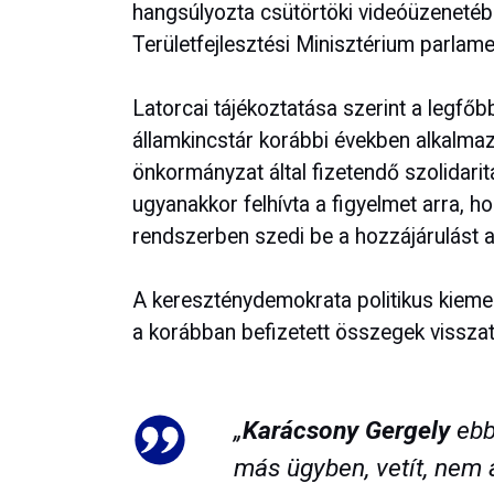
hangsúlyozta csütörtöki videóüzeneté
Területfejlesztési Minisztérium parlamen
Latorcai tájékoztatása szerint a legfőb
államkincstár korábbi években alkalmaz
önkormányzat által fizetendő szolidarit
ugyanakkor felhívta a figyelmet arra, h
rendszerben szedi be a hozzájárulást a
A kereszténydemokrata politikus kiemel
a korábban befizetett összegek visszat
„
Karácsony Gergely
ebbe
más ügyben, vetít, nem 