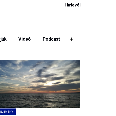
Hírlevél
rjúk
Videó
Podcast
ztás
VÉLEMÉNY