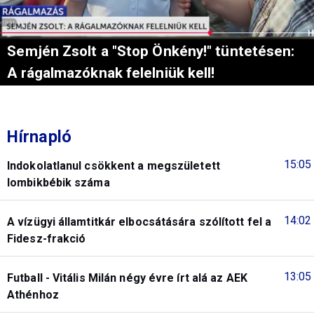
Semjén Zsolt a "Stop Önkény!" tüntetésen:
A rágalmazóknak felelniük kell!
Hírnapló
15:05
Indokolatlanul csökkent a megszületett
lombikbébik száma
14:02
A vízügyi államtitkár elbocsátására szólított fel a
Fidesz-frakció
13:05
Futball - Vitális Milán négy évre írt alá az AEK
Athénhoz