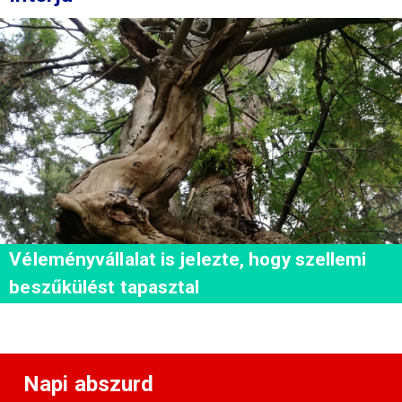
Véleményvállalat is jelezte, hogy szellemi
beszűkülést tapasztal
Napi abszurd