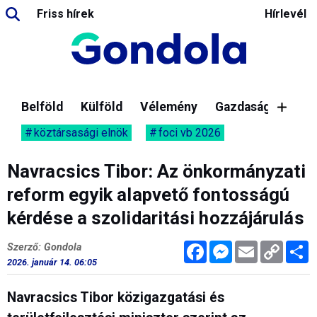
Friss hírek
Hírlevél
Belföld
Külföld
Vélemény
Gazdaság
köztársasági elnök
foci vb 2026
Navracsics Tibor: Az önkormányzati
reform egyik alapvető fontosságú
kérdése a szolidaritási hozzájárulás
Facebook
Messenger
Email
Copy
M
Szerző: Gondola
Link
2026. január 14. 06:05
Navracsics Tibor közigazgatási és