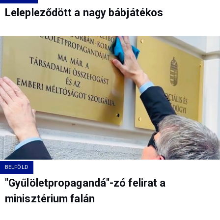
Lelepleződött a nagy bábjátékos
BELFÖLD
"Gyűlöletpropagandá"-zó felirat a
minisztérium falán