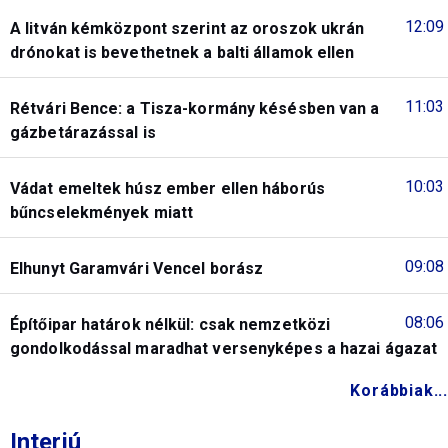
12:09
A litván kémközpont szerint az oroszok ukrán
drónokat is bevethetnek a balti államok ellen
11:03
Rétvári Bence: a Tisza-kormány késésben van a
gázbetárazással is
10:03
Vádat emeltek húsz ember ellen háborús
bűncselekmények miatt
09:08
Elhunyt Garamvári Vencel borász
08:06
Építőipar határok nélkül: csak nemzetközi
gondolkodással maradhat versenyképes a hazai ágazat
Korábbiak...
Interjú