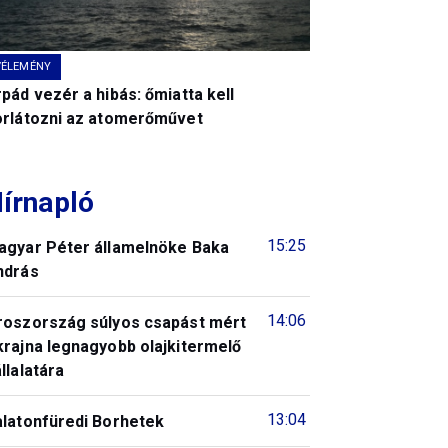
VÉLEMÉNY
pád vezér a hibás: őmiatta kell
orlátozni az atomerőművet
írnapló
15:25
agyar Péter államelnöke Baka
ndrás
14:06
roszország súlyos csapást mért
krajna legnagyobb olajkitermelő
llalatára
13:04
alatonfüredi Borhetek