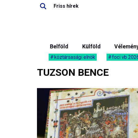
Friss hírek
Belföld
Külföld
Vélemén
köztársasági elnök
foci vb 202
TUZSON BENCE