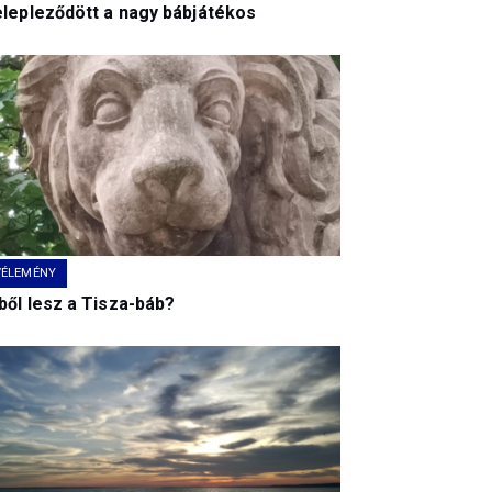
elepleződött a nagy bábjátékos
VÉLEMÉNY
ből lesz a Tisza-báb?