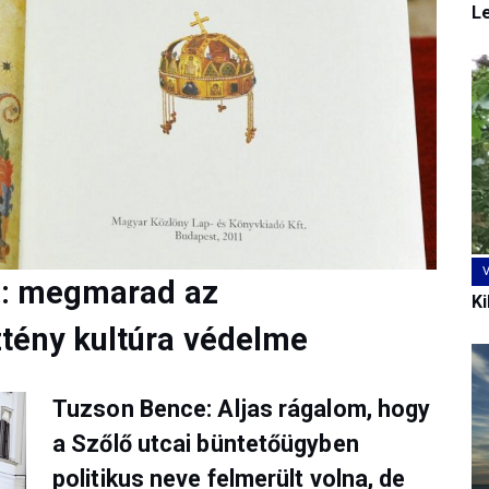
L
ja: megmarad az
Ki
tény kultúra védelme
Tuzson Bence: Aljas rágalom, hogy
a Szőlő utcai büntetőügyben
politikus neve felmerült volna, de