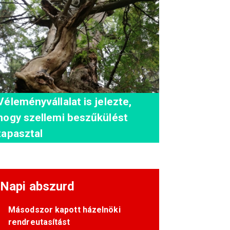
Véleményvállalat is jelezte,
hogy szellemi beszűkülést
tapasztal
Napi abszurd
Másodszor kapott házelnöki
rendreutasítást