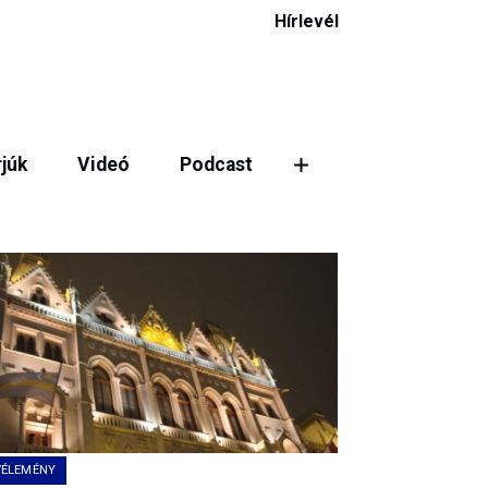
Hírlevél
rjúk
Videó
Podcast
VÉLEMÉNY