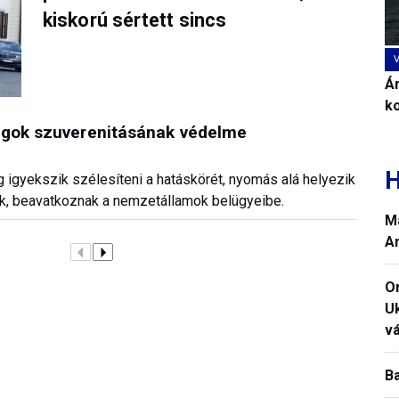
kiskorú sértett sincs
Ár
k
ágok szuverenitásának védelme
H
 igyekszik szélesíteni a hatáskörét, nyomás alá helyezik
uk, beavatkoznak a nemzetállamok belügyeibe.
M
A
O
U
vá
B