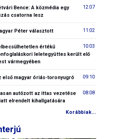
12:07
étvári Bence: A közmédia egy
szás csatorna lesz
11:02
agyar Péter választott
10:03
elbecsülhetetlen értékű
nfoglaláskori leletegyüttes került elő
est vármegyében
09:10
z első magyar óriás-toronyugró
08:08
tasan autózott az ittas vezetése
att elrendelt kihallgatására
Korábbiak...
nterjú