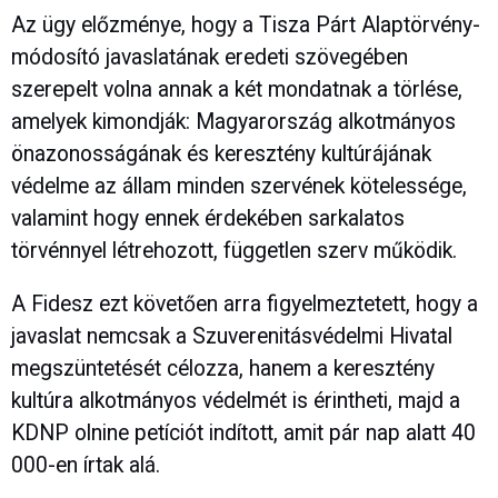
Az ügy előzménye, hogy a Tisza Párt Alaptörvény-
módosító javaslatának eredeti szövegében
szerepelt volna annak a két mondatnak a törlése,
amelyek kimondják: Magyarország alkotmányos
önazonosságának és keresztény kultúrájának
védelme az állam minden szervének kötelessége,
valamint hogy ennek érdekében sarkalatos
törvénnyel létrehozott, független szerv működik.
A Fidesz ezt követően arra figyelmeztetett, hogy a
javaslat nemcsak a Szuverenitásvédelmi Hivatal
megszüntetését célozza, hanem a keresztény
kultúra alkotmányos védelmét is érintheti, majd a
KDNP olnine petíciót indított, amit pár nap alatt 40
000-en írtak alá.