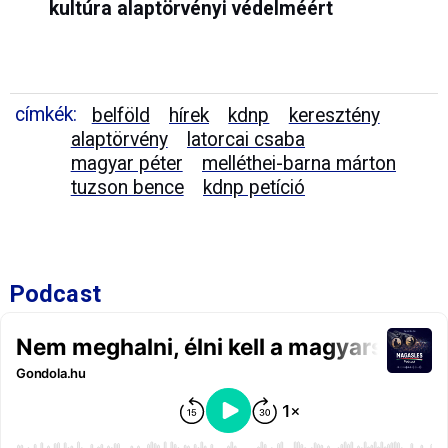
kultúra alaptörvényi védelméért
címkék:
belföld
hírek
kdnp
keresztény
alaptörvény
latorcai csaba
magyar péter
melléthei-barna márton
tuzson bence
kdnp petíció
Podcast