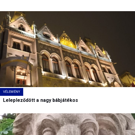
VÉLEMÉNY
Lelepleződött a nagy bábjátékos