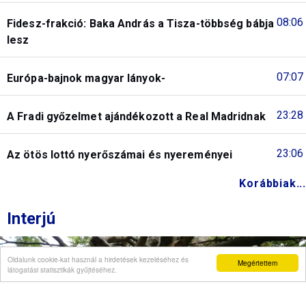
08:06
Fidesz-frakció: Baka András a Tisza-többség bábja
lesz
07:07
Európa-bajnok magyar lányok-
23:28
A Fradi győzelmet ajándékozott a Real Madridnak
23:06
Az ötös lottó nyerőszámai és nyereményei
Korábbiak...
Interjú
Oldalunk cookie-kat használ a hirdetések kezeléséhez és
Megértettem
látogatási statisztikák gyűjtéséhez.