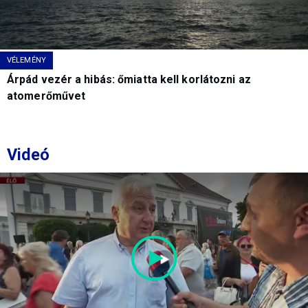
VÉLEMÉNY
Árpád vezér a hibás: őmiatta kell korlátozni az
atomerőművet
Videó