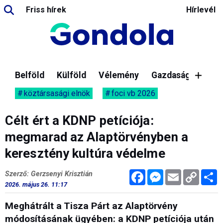
Friss hírek
Hírlevél
Belföld
Külföld
Vélemény
Gazdaság
köztársasági elnök
foci vb 2026
Célt ért a KDNP petíciója:
megmarad az Alaptörvényben a
keresztény kultúra védelme
Facebook
Messenger
Email
Copy
M
Szerző: Gerzsenyi Krisztián
Link
2026. május 26. 11:17
Meghátrált a Tisza Párt az Alaptörvény
módosításának ügyében: a KDNP petíciója után