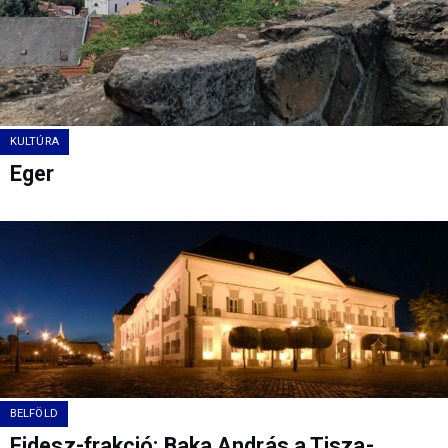
KULTÚRA
Eger
BELFÖLD
Fidesz-frakció: Baka András a Tisza-