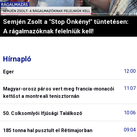
Semjén Zsolt a "Stop Önkény!" tüntetésen:
A rágalmazóknak felelniük kell!
Hírnapló
12:00
Eger
11:07
Magyar-orosz páros vert meg francia-monacói
kettőst a montreali tenisztornán
10:06
50. Csíksomlyói Ifjúsági Találkozó
09:04
185 tonna hal pusztult el Rétimajorban