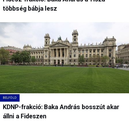
többség bábja lesz
BELFÖLD
KDNP-frakció: Baka András bosszút akar
állni a Fideszen