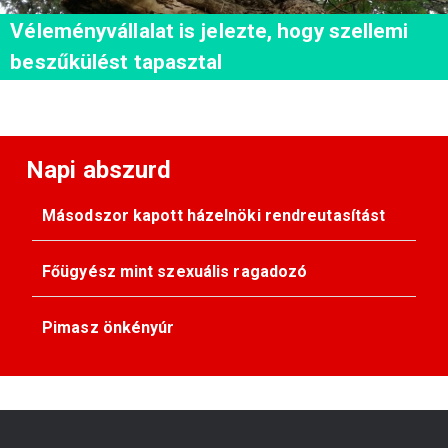
Véleményvállalat is jelezte, hogy szellemi
beszűkülést tapasztal
Napi abszurd
Másodszor kapott házelnöki rendreutasítást
Főügyész mint szexuális ragadozó
Pimasz önkényúr