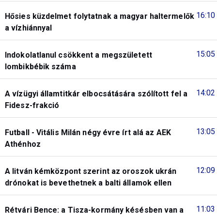
16:10
Hősies küzdelmet folytatnak a magyar haltermelők
a vízhiánnyal
15:05
Indokolatlanul csökkent a megszületett
lombikbébik száma
14:02
A vízügyi államtitkár elbocsátására szólított fel a
Fidesz-frakció
13:05
Futball - Vitális Milán négy évre írt alá az AEK
Athénhoz
12:09
A litván kémközpont szerint az oroszok ukrán
drónokat is bevethetnek a balti államok ellen
11:03
Rétvári Bence: a Tisza-kormány késésben van a