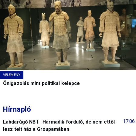
VÉLEMÉNY
Önigazolás mint politikai kelepce
Hírnapló
17:06
Labdarúgó NB I - Harmadik forduló, de nem ettől
lesz telt ház a Groupamában