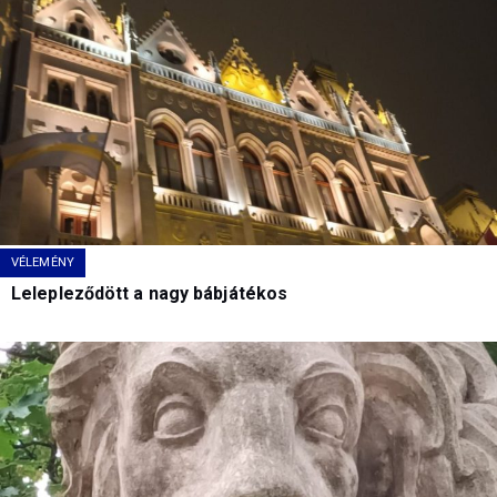
VÉLEMÉNY
Lelepleződött a nagy bábjátékos