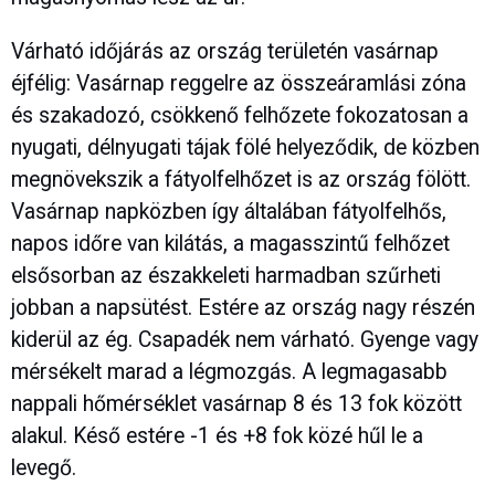
Várható időjárás az ország területén vasárnap
éjfélig: Vasárnap reggelre az összeáramlási zóna
és szakadozó, csökkenő felhőzete fokozatosan a
nyugati, délnyugati tájak fölé helyeződik, de közben
megnövekszik a fátyolfelhőzet is az ország fölött.
Vasárnap napközben így általában fátyolfelhős,
napos időre van kilátás, a magasszintű felhőzet
elsősorban az északkeleti harmadban szűrheti
jobban a napsütést. Estére az ország nagy részén
kiderül az ég. Csapadék nem várható. Gyenge vagy
mérsékelt marad a légmozgás. A legmagasabb
nappali hőmérséklet vasárnap 8 és 13 fok között
alakul. Késő estére -1 és +8 fok közé hűl le a
levegő.