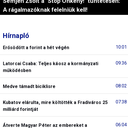
Semjén Zsolt a "Stop Önkény!" tüntetésen:
A rágalmazóknak felelniük kell!
Hírnapló
10:01
Erősödött a forint a hét végén
09:36
Latorcai Csaba: Teljes káosz a kormányzati
működésben
08:02
Medve támadt biciklisre
07:38
Kubatov elárulta, mire költötték a Fradiváros 25
milliárd forintját
06:04
Átverte Magyar Péter az embereket a