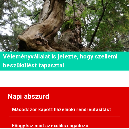
Véleményvállalat is jelezte, hogy szellemi
beszűkülést tapasztal
Napi abszurd
Másodszor kapott házelnöki rendreutasítást
Főügyész mint szexuális ragadozó