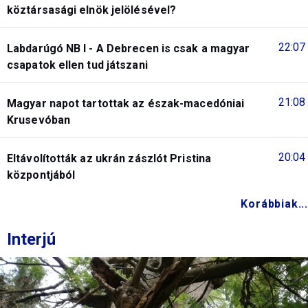
köztársasági elnök jelölésével?
22:07
Labdarúgó NB I - A Debrecen is csak a magyar
csapatok ellen tud játszani
21:08
Magyar napot tartottak az észak-macedóniai
Krusevóban
20:04
Eltávolították az ukrán zászlót Pristina
központjából
Korábbiak...
Interjú