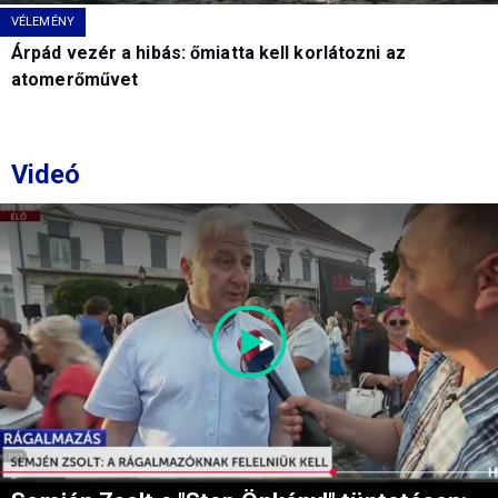
VÉLEMÉNY
Árpád vezér a hibás: őmiatta kell korlátozni az
atomerőművet
Videó