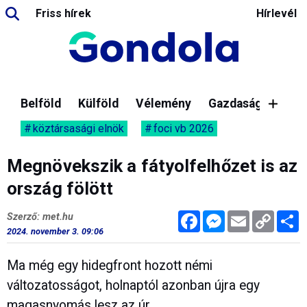
Friss hírek
Hírlevél
Belföld
Külföld
Vélemény
Gazdaság
köztársasági elnök
foci vb 2026
Megnövekszik a fátyolfelhőzet is az
ország fölött
Facebook
Messenger
Email
Copy
M
Szerző: met.hu
Link
2024. november 3. 09:06
Ma még egy hidegfront hozott némi
változatosságot, holnaptól azonban újra egy
magasnyomás lesz az úr.