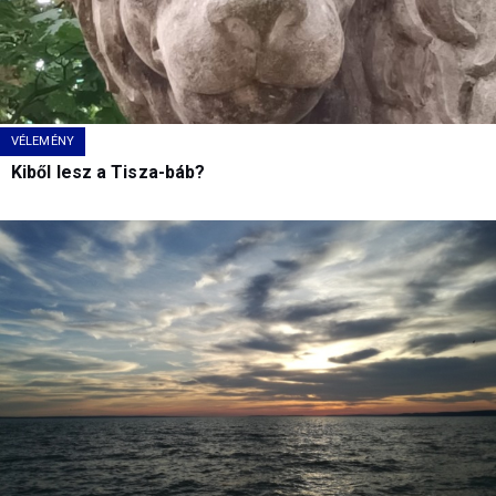
VÉLEMÉNY
Kiből lesz a Tisza-báb?