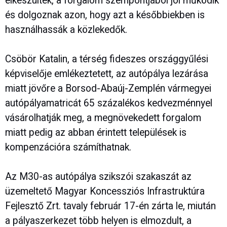
elkészültek, a forgalom szempontjából jól működik
és dolgoznak azon, hogy azt a későbbiekben is
használhassák a közlekedők.
Csöbör Katalin, a térség fideszes országgyűlési
képviselője emlékeztetett, az autópálya lezárása
miatt jövőre a Borsod-Abaúj-Zemplén vármegyei
autópályamatricát 65 százalékos kedvezménnyel
vásárolhatják meg, a megnövekedett forgalom
miatt pedig az abban érintett települések is
kompenzációra számíthatnak.
Az M30-as autópálya szikszói szakaszát az
üzemeltető Magyar Koncessziós Infrastruktúra
Fejlesztő Zrt. tavaly február 17-én zárta le, miután
a pályaszerkezet több helyen is elmozdult, a