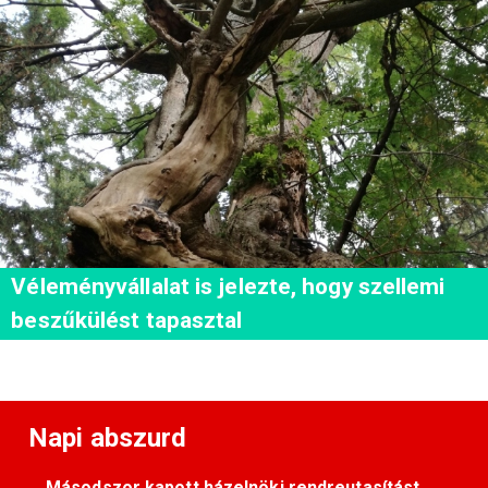
Véleményvállalat is jelezte, hogy szellemi
beszűkülést tapasztal
Napi abszurd
Másodszor kapott házelnöki rendreutasítást