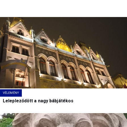
VÉLEMÉNY
Lelepleződött a nagy bábjátékos