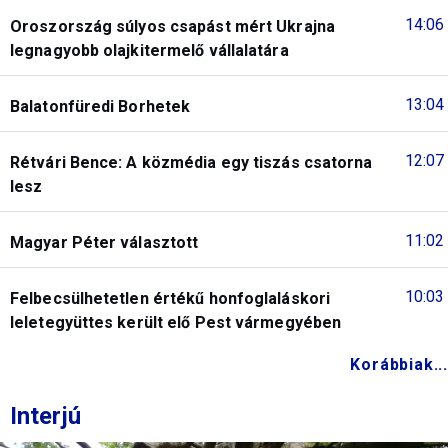
14:06
Oroszország súlyos csapást mért Ukrajna
legnagyobb olajkitermelő vállalatára
13:04
Balatonfüredi Borhetek
12:07
Rétvári Bence: A közmédia egy tiszás csatorna
lesz
11:02
Magyar Péter választott
10:03
Felbecsülhetetlen értékű honfoglaláskori
leletegyüttes került elő Pest vármegyében
Korábbiak...
Interjú