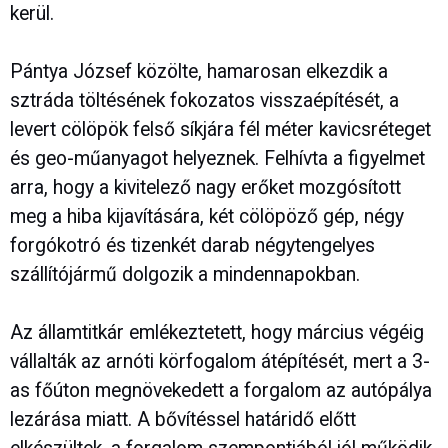
kerül.
Pántya József közölte, hamarosan elkezdik a
sztráda töltésének fokozatos visszaépítését, a
levert cölöpök felső síkjára fél méter kavicsréteget
és geo-műanyagot helyeznek. Felhívta a figyelmet
arra, hogy a kivitelező nagy erőket mozgósított
meg a hiba kijavítására, két cölöpöző gép, négy
forgókotró és tizenkét darab négytengelyes
szállítójármű dolgozik a mindennapokban.
Az államtitkár emlékeztetett, hogy március végéig
vállalták az arnóti körfogalom átépítését, mert a 3-
as főúton megnövekedett a forgalom az autópálya
lezárása miatt. A bővítéssel határidő előtt