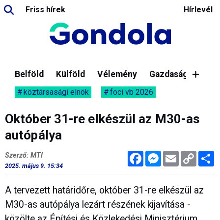
Friss hírek
Hírlevél
Belföld
Külföld
Vélemény
Gazdaság
köztársasági elnök
foci vb 2026
Október 31-re elkészül az M30-as
autópálya
Facebook
Messenger
Email
Copy
M
Szerző: MTI
Link
2025. május 9. 15:34
A tervezett határidőre, október 31-re elkészül az
M30-as autópálya lezárt részének kijavítása -
közölte az Építési és Közlekedési Minisztérium