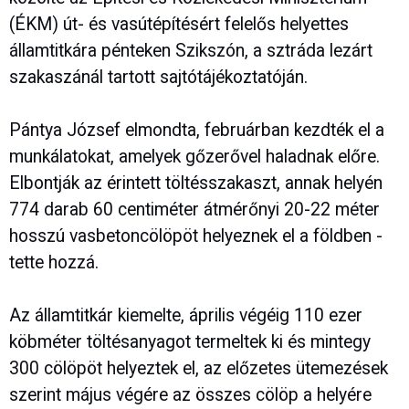
(ÉKM) út- és vasútépítésért felelős helyettes
államtitkára pénteken Szikszón, a sztráda lezárt
szakaszánál tartott sajtótájékoztatóján.
Pántya József elmondta, februárban kezdték el a
munkálatokat, amelyek gőzerővel haladnak előre.
Elbontják az érintett töltésszakaszt, annak helyén
774 darab 60 centiméter átmérőnyi 20-22 méter
hosszú vasbetoncölöpöt helyeznek el a földben -
tette hozzá.
Az államtitkár kiemelte, április végéig 110 ezer
köbméter töltésanyagot termeltek ki és mintegy
300 cölöpöt helyeztek el, az előzetes ütemezések
szerint május végére az összes cölöp a helyére