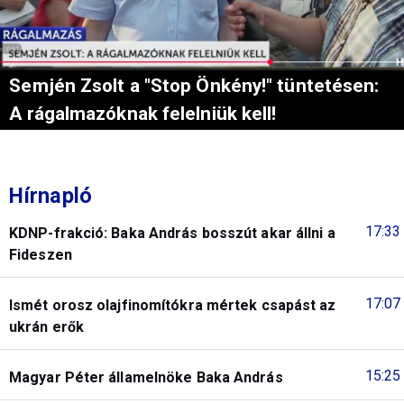
Semjén Zsolt a "Stop Önkény!" tüntetésen:
A rágalmazóknak felelniük kell!
Hírnapló
17:33
KDNP-frakció: Baka András bosszút akar állni a
Fideszen
17:07
Ismét orosz olajfinomítókra mértek csapást az
ukrán erők
15:25
Magyar Péter államelnöke Baka András